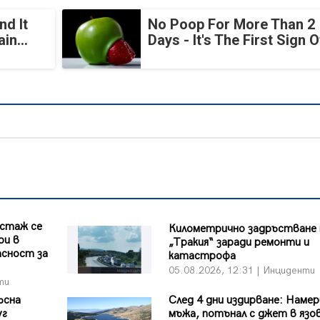
nd It
No Poop For More Than 2
in...
Days - It's The First Sign O
 стаж се
Километрично задръстване 
ри в
„Тракия“ заради ремонти и
асност за
катастрофа
05.08.2026, 12:31 | Инциденти
ти
ъсна
След 4 дни издирване: Намер
уг
мъжа, потънал с джет в язо