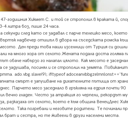
 47-годишния Хикмет С. и той се строполил в краката й, сп
3-4 литра боз, пише 24 часа.
а секунди след като се задавал с парче телешко месо, което
твъртък надвечер отишъл в двора на съседската ромска къщ
месото. Ден преди това наши изселници от Турция си дошли
здали на много хора от селото.Жената подала доста голяма п
тът обаче набързо го налапал цялото. Как месото е заседнал
да се задушава, посинял и се строполил на земята. Повиканит
а. ado.vbg.slave(9); if(typeof adoceanvbbgzelmnlonst=='func
езапната смърт е запушване на дихателните пътища от хран
днес. Парчето месо заседнало в гръкляна на едрия почти 90
л вечно гладен. Често за атракция го черпели, рекордът му
оза, разказаха от селото, което е към община ВенецДнес Хи
селото. Така погребали и неговите родители. Те починали п
ал брат и сестра, но те живеели в други населени места.