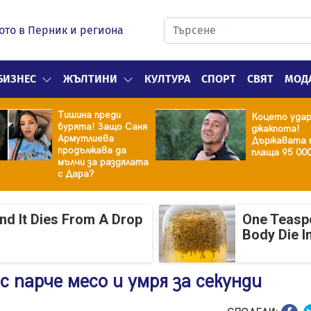
ото в Перник и региона
БИЗНЕС
ЖЪЛТИНИ
КУЛТУРА
СПОРТ
СВЯТ
МОД
Тишина преди
Коцето уда
бурята! Защо Саня
джакпота!
Армутлиева
Държавата 
продължава да
плаща 95 00
мълчи за раздялата
с Дара?
And It Dies From A Drop
One Teasp
Body Die I
с парче месо и умря за секунди