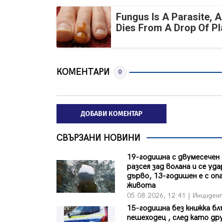
Fungus Is A Parasite, A
Dies From A Drop Of Pla
КОМЕНТАРИ
0
ДОБАВИ КОМЕНТАР
СВЪРЗАНИ НОВИНИ
19-годишна с двумесечен
разсея зад волана и се уда
дърво, 13-годишен е с оп
живота
05.08.2026, 12:41 | Инциден
15-годишна без книжка бл
пешеходец , след като др