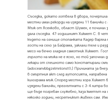
Съседка, докато готвела в двора, почерпила
местни имал рекорди на изядени 11 банички с 
Мъж от Ясенково, област Шумен, е починал з
дала съседка. 47-годишният Хикмет С. в че
където на огнище стопанката Кадер варяла 
гости на село за Байрама, заклали теле и ра
месо на вечно гладния самотник Хикмет. Гос
гърлото на мъжа не е ясно, но той започнал 
лекари от спешното само констатирали смъртт
{adoceanvbbgzelmnlonst();} Причината за вн
в смъртния акт след аутопсията, направена 
килограма мъж.Според местни хора Хикмет би
изядени банички, преглътнати с 3-4 литра б
ще бъде погребан служебно, каза кметът на 
няколко години, несретникът живеел сам. Им