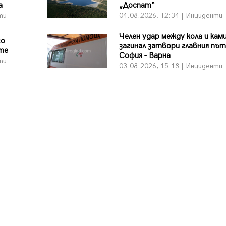
а
„Доспат“
ти
04.08.2026, 12:34 | Инциденти
Челен удар между кола и кам
со
загинал затвори главния път
те
София - Варна
ти
03.08.2026, 15:18 | Инциденти