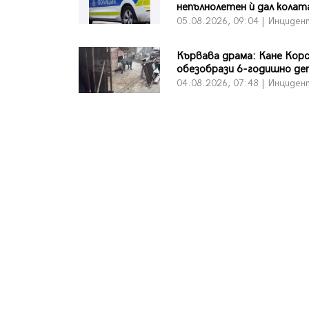
непълнолетен ѝ дал колат
05.08.2026, 09:04 | Инциден
Кървава драма: Кане Кор
обезобрази 6-годишно де
04.08.2026, 07:48 | Инциден