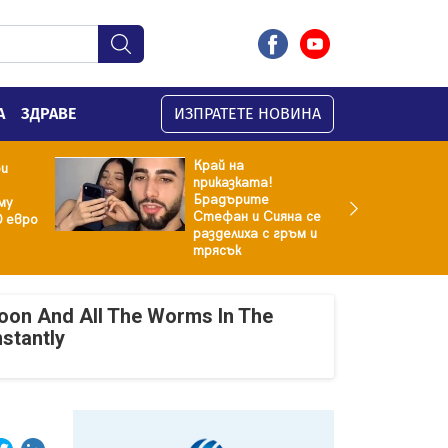
А
ЗДРАВЕ
ИЗПРАТЕТЕ НОВИНА
Край на
ри
приказката!
Брадърите
му
Стефан и Сияна се
0 евро
разделиха с гръм и
трясък
oon And All The Worms In The
nstantly