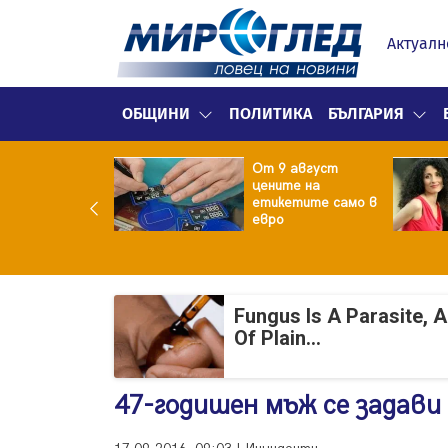
Актуалн
ОБЩИНИ
ПОЛИТИКА
БЪЛГАРИЯ
ект за
От 9 август
раждане на 13-
цените на
жна
етикетите само в
гаджамия"
евро
гневи жителите
Лондон
Fungus Is A Parasite, 
Of Plain...
47-годишен мъж се задави 