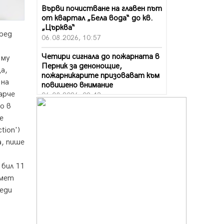
Върви почистване на главен път
от квартал „Бела вода“ до кв.
„Църква“
оред
06.08.2026, 10:57
Четири сигнала до пожарната в
 му
Перник за денонощие,
а,
пожарникарите призовават към
 на
повишено внимание
арче
06.08.2026, 09:43
о в
Много заразен вирус върлува в
е
Перник
tion')
06.08.2026, 09:28
а, пише
Проверки за спазване правилата
за пожарна безопасност по
 бил 11
време на жътвената кампания в
кмет
Перник
реди
06.08.2026, 07:51
Ето какви забавления ще има
през август в Перник