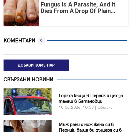
Fungus Is A Parasite, And It
Dies From A Drop Of Plain...
КОМЕНТАРИ
0
ДОБАВИ КОМЕНТАР
СВЪРЗАНИ НОВИНИ
Горяха къща в Перник и цех за
талаш в Батановци
10.08.2026, 10:58 | Общини
Мъж рани с нож жена си в
Перник, баща би дъщеря си в