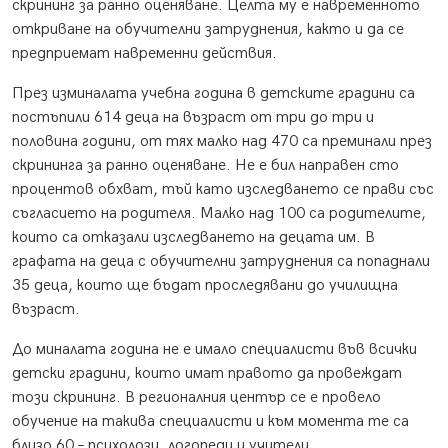
скрининг за ранно оценяване. Целта му е навременното
откриване на обучителни затруднения, както и да се
предприемат навременни действия.
През изминалата учебна година в детските градини са
постъпили 614 деца на възраст от три до три и
половина години, от тях малко над 470 са преминали през
скрининга за ранно оценяване. Не е бил направен сто
процентов обхват, тъй като изследването се прави със
съгласието на родителя. Малко над 100 са родителите,
които са отказали изследването на децата им. В
графата на деца с обучителни затруднения са попаднали
35 деца, които ще бъдат проследявани до училищна
възраст.
До миналата година не е имало специалисти във всички
детски градини, които имат правото да провеждат
този скрининг. В регионалния център се е провело
обучение на такива специалисти и към момента те са
близо 60 – психолози, логопеди и учители.