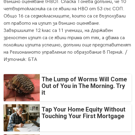
външно оценяване (НВО). Спаска Тонева допълни, че 10
четвъртокласника са се явили на НВО от 53 със СОП.
Общо 16 са седмокласниците, които са се възползвали
от правото на изпит за външно оценяване.
Завършилите 12 клас са 11 ученици, на Държавен
зрелостен изпит са се явили трима от тях, а двама са
положили изпита успешно, допълни още представителят
на Регионалното управление по образование в Перник. /
Източник: БТА
The Lump of Worms Will Come
Out of You in The Morning. Try
it
Tap Your Home Equity Without
Touching Your First Mortgage