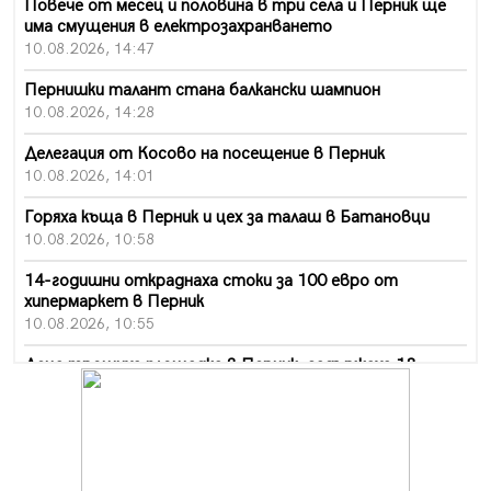
Повече от месец и половина в три села и Перник ще
има смущения в електрозахранването
10.08.2026, 14:47
Пернишки талант стана балкански шампион
10.08.2026, 14:28
Делегация от Косово на посещение в Перник
10.08.2026, 14:01
Горяха къща в Перник и цех за талаш в Батановци
10.08.2026, 10:58
14-годишни откраднаха стоки за 100 евро от
хипермаркет в Перник
10.08.2026, 10:55
Деца трошиха площадка в Перник, задържаха 18-
годишен
10.08.2026, 10:52
Мъж рани с нож жена си в Перник, баща би дъщеря си
в Радомир