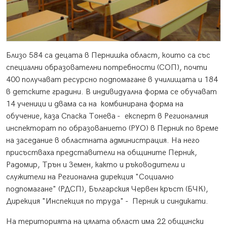
Близо 584 са децата в Пернишка област, които са със
специални образователни потребности (СОП), почти
400 получават ресурсно подпомагане в училищата и 184
в детските градини. В индивидуална форма се обучават
14 ученици и двама са на комбинирана форма на
обучение, каза Спаска Тонева - експерт в Регионалния
инспекторат по образованието (РУО) в Перник по време
на заседание в областната администрация. На него
присъстваха представители на общините Перник,
Радомир, Трън и Земен, както и ръководители и
служители на Регионална дирекция "Социално
подпомагане" (РДСП), Българския Червен кръст (БЧК),
Дирекция "Инспекция по труда" - Перник и синдикати.
На територията на цялата област има 22 общински