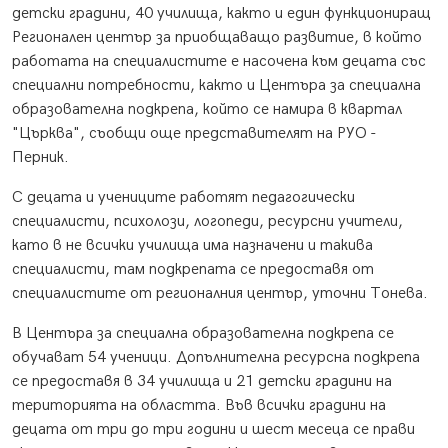
детски градини, 40 училища, както и един функциониращ
Регионален център за приобщаващо развитие, в който
работата на специалистите е насочена към децата със
специални потребности, както и Центъра за специална
образователна подкрепа, който се намира в квартал
"Църква", съобщи още представителят на РУО -
Перник.
С децата и учениците работят педагогически
специалисти, психолози, логопеди, ресурсни учители,
като в не всички училища има назначени и такива
специалисти, там подкрепата се предоставя от
специалистите от регионалния център, уточни Тонева.
В Центъра за специална образователна подкрепа се
обучават 54 ученици. Допълнителна ресурсна подкрепа
се предоставя в 34 училища и 21 детски градини на
територията на областта. Във всички градини на
децата от три до три години и шест месеца се прави