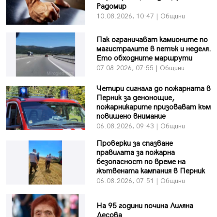
Радомир
10.08.2026, 10:47 | Общини
Пак ограничават камионите по
магистралите в петък и неделя.
Ето обходните маршрути
07.08.2026, 07:55 | Общини
Четири сигнала до пожарната в
Перник за денонощие,
пожарникарите призовават към
повишено внимание
06.08.2026, 09:43 | Общини
Проверки за спазване
правилата за пожарна
безопасност по време на
жътвената кампания в Перник
06.08.2026, 07:51 | Общини
На 95 години почина Лиляна
Десова