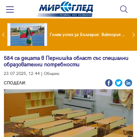
Когато всичко те дразни: тези трикове променят настроението за минути
Голям успех за България: Виктория Ангелова грабна световна титла в тройния скок
584 са децата в Пернишка област със специални
образователни потребности
23.07.2025, 12:44 | Общини
СПОДЕЛИ: