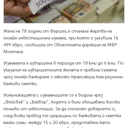
Жена на 78 години от Вършец е станала жертва на
онлайн инвестиционна измама, при която е загубила 16
499 евро, съобщиха от Областната дирекция на МВР-
Монтана.
Измамата е извършена в периода от 18 юни до 6 юли. По
указания на извършителите жената е превела сумата
чрез онлайн банкиране с няколко трансакции към различни
банкови сметки.
Комуникацията с измамниците се е водила чрез
„Фейсбук" и „Вайбър", където ѝ били обещавани високи
печалби от инвестиции. За да спечелят доверието ѝ,
след всеки превод те изпращали по банковата ѝ сметка
малки суми- между 15 и 20 евро, представяни като