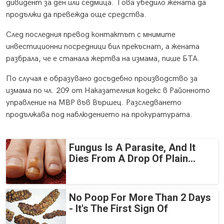
дивидент за ден или седмица. Това убедило жената да
продължи да превежда още средства.
След последния превод контактът с мнимите
инвестиционни посредници бил прекъснат, а жената
разбрала, че е станала жертва на измама, пише БТА.
По случая е образувано досъдебно производство за
измама по чл. 209 от Наказателния кодекс в Районното
управление на МВР във Вършец. Разследването
продължава под наблюдението на прокуратурата.
Fungus Is A Parasite, And It
Dies From A Drop Of Plain...
No Poop For More Than 2 Days
- It's The First Sign Of