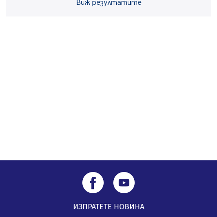
05.08.2026, 14:01
Виж резултатите
„Топлофикация Перник“ напредва с дигитализацията
на отчетния процес
05.08.2026, 11:48
Радев: Работи се усилено за спасяване на средствата
по Плана за справедлив преход за Стара Загора,
Кюстендил и Перник
05.08.2026, 11:34
ИЗПРАТЕТЕ НОВИНА