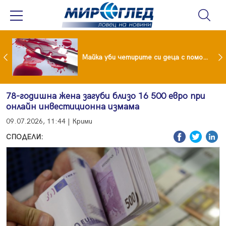
Проф.Кантарджиев: Пазете се от комарите и полово предаваните инфекции
Майка уби четирите си деца с помощта на баба им, след което се самоуби
78-годишна жена загуби близо 16 500 евро при
онлайн инвестиционна измама
09.07.2026, 11:44 | Крими
СПОДЕЛИ: