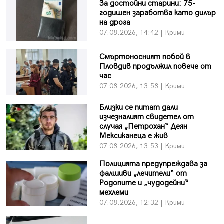
За достойни старини: 75-
годишен заработва като дилър
на дрога
07.08.2026, 14:42 | Крими
Смъртоносният побой в
Пловдив продължил повече от
час
07.08.2026, 13:58 | Крими
Близки се питат дали
изчезналият свидетел от
случая „Петрохан“ Деян
Мексиканеца е жив
07.08.2026, 13:53 | Крими
Полицията предупреждава за
фалшиви „лечители“ от
Родопите и „чудодейни“
мехлеми
07.08.2026, 12:32 | Крими