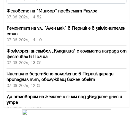
Феновете на "Миньор" превземат Разлог
07.08.2026, 14:52
Ремонтът на ул. "Ален мак" в Перник е в заключителен
етап
07.08.2026, 14:10
Фолклорен ансамбъл „Кладница“ с голямата награда от
фестивал в Полша
07.08.2026, 13:05
Частично бедствено положение в Перник заради
пропаднал път, обслужващ важен обект
07.08.2026, 12:05
Да отговорим на жегите с филм под звездите днес и
утре
07.08.2026, 10:21
Първите крачки в помощ на пенсионерите в Перник,
вече са факт
07.08.2026, 09:18