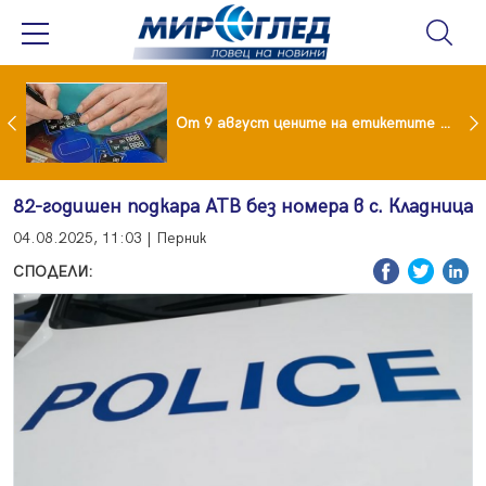
 за изграждане на 13-етажна "мегаджамия" разгневи жителите на Лондон
От 9 август цените на етикетите само в евро
82-годишен подкара АТВ без номера в с. Кладница
04.08.2025, 11:03 | Перник
СПОДЕЛИ: