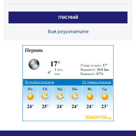
По-малко тежки катастрофи в Пернишко от
началото на годината
ГЛАСУВАЙ
05.08.2026, 09:30
Здравният министър Катя Ивкова и депутата от
Виж резултатите
Перник Мартин Жлябинков обходиха здравни
заведения в Перник
05.08.2026, 09:06
Извънредният и пълномощен посланик на Иран на
посещение в музея в Перник
05.08.2026, 09:02
Млади мъже от Перник в инициатива „Перник
подкрепя своите пенсионери“
05.08.2026, 08:57