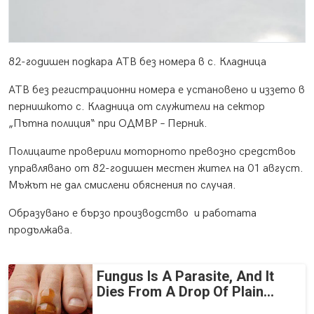
82-годишен подкара АТВ без номера в с. Кладница
АТВ без регистрационни номера е установено и иззето в
пернишкото с. Кладница от служители на сектор
„Пътна полиция“ при ОДМВР – Перник.
Полицаите проверили моторното превозно средствоь
управлявано от 82-годишен местен жител на 01 август.
Мъжът не дал смислени обяснения по случая.
Образувано е бързо производство и работата
продължава.
Fungus Is A Parasite, And It
Dies From A Drop Of Plain...