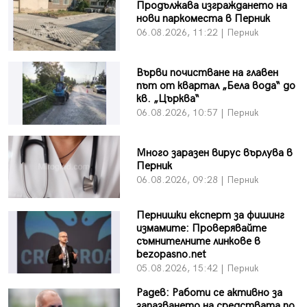
Продължава изграждането на
нови паркоместа в Перник
06.08.2026, 11:22 | Перник
Върви почистване на главен
път от квартал „Бела вода“ до
кв. „Църква“
06.08.2026, 10:57 | Перник
Много заразен вирус върлува в
Перник
06.08.2026, 09:28 | Перник
Пернишки експерт за фишинг
измамите: Проверявайте
съмнителните линкове в
bezopasno.net
05.08.2026, 15:42 | Перник
Радев: Работи се активно за
запазването на средствата по