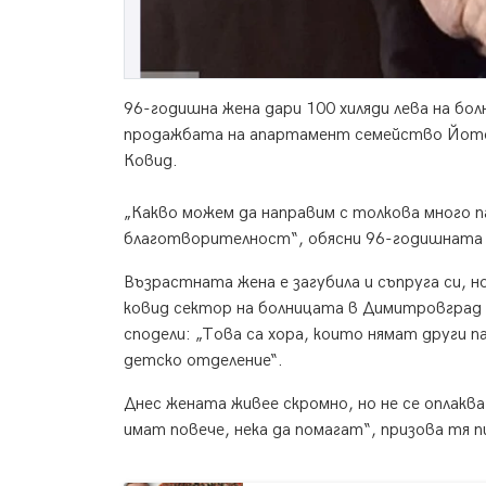
96-годишна жена дари 100 хиляди лева на б
продажбата на апартамент семейство Йотов
Ковид.
„Какво можем да направим с толкова много па
благотворителност“, обясни 96-годишната
Възрастната жена е загубила и съпруга си, 
ковид сектор на болницата в Димитровград
сподели: „Това са хора, които нямат други па
детско отделение“.
Днес жената живее скромно, но не се оплакв
имат повече, нека да помагат“, призова тя п