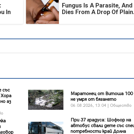
:
Fungus Is A Parasite, And 
u In
Dies From A Drop Of Plain.
 със
Маратонец от Витоша 100 
 Хора
не умря от бягането
но аз
06.08.2026, 13:04 | Общество
во
При 37 градуса: Шофьор на
лка
автобус свали дете със спе
и
потребности край Долна
тговор