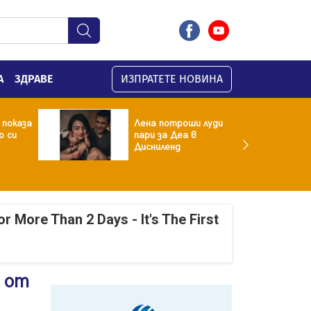
А
ЗДРАВЕ
ИЗПРАТЕТЕ НОВИНА
 показа
Лена потроши луди
о си
пари за Деа в
Дисниленд
r More Than 2 Days - It's The First
а от