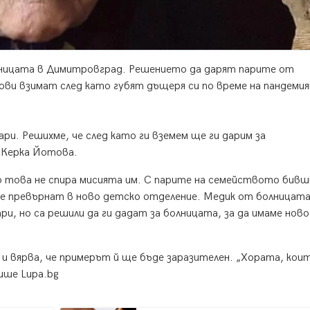
олницата в Димитровград. Решението да дарят парите от
и взимат след като губят дъщеря си по време на пандеми
ри. Решихме, че след като ги вземем ще ги дарим за
 Керка Йотова.
но това не спира мисията им. С парите на семейството бив
 е превърнат в ново детско отделение. Медик от болницат
ри, но са решили да ги дадат за болницата, за да имаме ново
а и вярва, че примерът й ще бъде заразителен. „Хората, кои
ише Lupa.bg