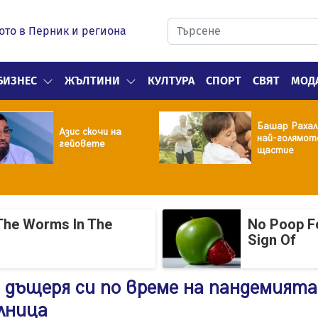
ото в Перник и региона
БИЗНЕС
ЖЪЛТИНИ
КУЛТУРА
СПОРТ
СВЯТ
МОД
Башар Рахал
Азис скочи на
най-голямот
гейовете
щастие
The Worms In The
No Poop Fo
Sign Of
а дъщеря си по време на пандемият
олница