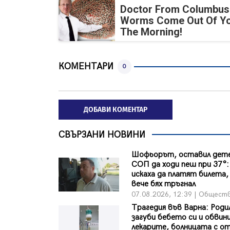
Doctor From Columbus
Worms Come Out Of Yo
The Morning!
КОМЕНТАРИ
0
ДОБАВИ КОМЕНТАР
СВЪРЗАНИ НОВИНИ
Шофьорът, оставил дете
СОП да ходи пеш при 37°:
искаха да платят билета, 
вече бях тръгнал
07.08.2026, 12:39 | Общест
Трагедия във Варна: Роди
загуби бебето си и обвин
лекарите, болницата с о