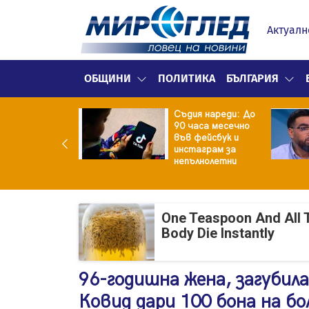
Актуалн
ОБЩИНИ
ПОЛИТИКА
БЪЛГАРИЯ
ка уби
Съдия нареди: До
ирите си деца с
90 часа месечно
ощта на баба
във фейсбук и
 след което се
инстаграм за
оуби
непълнолетни
One Teaspoon And All 
Body Die Instantly
96-годишна жена, загубил
Ковид дари 100 бона на б