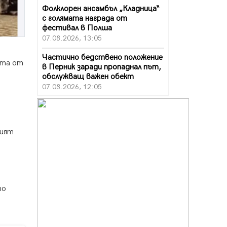
Фолклорен ансамбъл „Кладница“
с голямата награда от
фестивал в Полша
07.08.2026, 13:05
Частично бедствено положение
ята от
в Перник заради пропаднал път,
обслужващ важен обект
07.08.2026, 12:05
Да отговорим на жегите с филм
под звездите днес и утре
07.08.2026, 10:21
шият
а
Първите крачки в помощ на
пенсионерите в Перник, вече са
факт
07.08.2026, 09:18
то
Пак ограничават камионите по
магистралите в петък и неделя.
Ето обходните маршрути
07.08.2026, 07:55