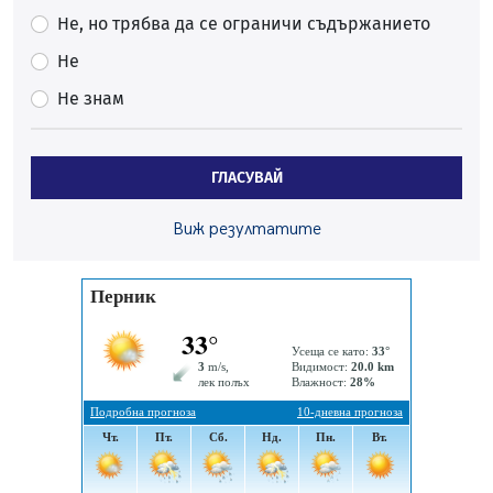
05.08.2026, 10:00
Не, но трябва да се ограничи съдържанието
По-малко тежки катастрофи в Пернишко от
Не
началото на годината
Не знам
05.08.2026, 09:30
Здравният министър Катя Ивкова и депутата от
Перник Мартин Жлябинков обходиха здравни
ГЛАСУВАЙ
заведения в Перник
05.08.2026, 09:06
Виж резултатите
Извънредният и пълномощен посланик на Иран на
посещение в музея в Перник
05.08.2026, 09:02
Млади мъже от Перник в инициатива „Перник
подкрепя своите пенсионери“
05.08.2026, 08:57
5 случая на хепатит от началото на юли до сега в
Перник
05.08.2026, 00:32