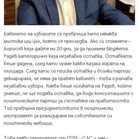
Бавенето на изборите се превръща като някаква
мистика или цел, която се преследва. Ако си спомняте -
Борисов каза дайте ни 20 дни, за да приемем бюджета.
Радев категорично каза незабавна оставка. Оставката
беше дадена, след като чухме какво казаха хората на
площада. След като се поиска оставка и всички партии
декларираха, че няма да правят кабинет - това означава
незабавни избори. Каква беше логиката на Радев, който
знаеше, че ще подава оставка, да води консултациите с
политическите партии за съставяне на правителство.
Той превърна президентството в политически
инструмент за реализиране на собствените си
политически амбиции.
Това заяви депутатът от ГЕРБ - СДС и зам.-