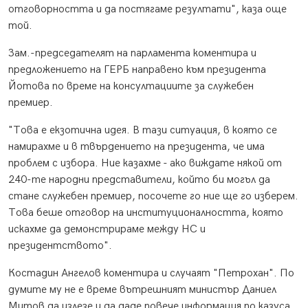
отговорността и да постягаме резултати", каза още
той.
Зам.-председателят на парламента коментира и
предложението на ГЕРБ направено към президента
Йотова по време на консултациите за служебен
премиер.
"Това е екзотична идея. В тази ситуация, в която се
намирахме и в твърдението на президента, че има
проблем с избора. Ние казахме - ако виждате някой от
240-те народни представители, който би могъл да
стане служебен премиер, посочете го ние ще го изберем.
Това беше отговор на институционалността, която
искахме да демонстрираме между НС и
президентството".
Костадин Ангелов коментира и случаят "Петрохан". По
думите му не е време вътрешният министър Даниел
Митов да излезе и да даде повече информация по казуса.