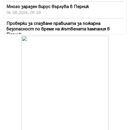
Много заразен вирус върлува в Перник
06.08.2026, 09:28
Проверки за спазване правилата за пожарна
безопасност по време на жътвената кампания в
Перник
06.08.2026, 07:51
Ето какви забавления ще има през август в Перник
06.08.2026, 00:48
Пернишки експерт за фишинг измамите:
Проверявайте съмнителните линкове в bezopasno.net
05.08.2026, 15:42
На 95 години почина Лиляна Десова
05.08.2026, 15:18
Радев: Работи се активно за запазването на
средствата по Плана за справедлив преход за
въглищните райони
05.08.2026, 14:57