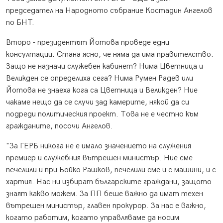
председател на Народното събрание Костадин Ангелов
по БНТ.
Второ - президентът Йотова проведе едни
консултации. Стана ясно, че няма да има правителство.
Защо не назначи служебен кабинет? Нима Цветница и
Великден се определиха сега? Нима Румен Радев или
Йотова не знаеха кога са Цветница и Великден? Ние
чакаме нещо да се случи зад камерите, някой да си
подреди политическия проект. Това не е честно към
гражданите, посочи Ангелов.
"За ГЕРБ никога не е имало значението на служения
премиер и служебния вътрешен министър. Ние сме
печелили и при Бойко Рашков, печелили сме и с машини, и с
хартия. Нас ни избират българските граждани, защото
знаят какво можем. За ПП беше важно да имат техен
вътрешен министър, главен прокурор. За нас е важно,
когато работим, когато управляваме да носим