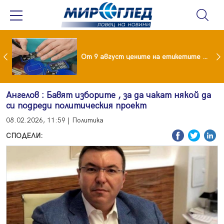
 за изграждане на 13-етажна "мегаджамия" разгневи жителите на Лондон
От 9 август цените на етикетите само в евро
Ангелов : Бавят изборите , за да чакат някой да
си подреди политическия проект
08.02.2026, 11:59 | Политика
СПОДЕЛИ: