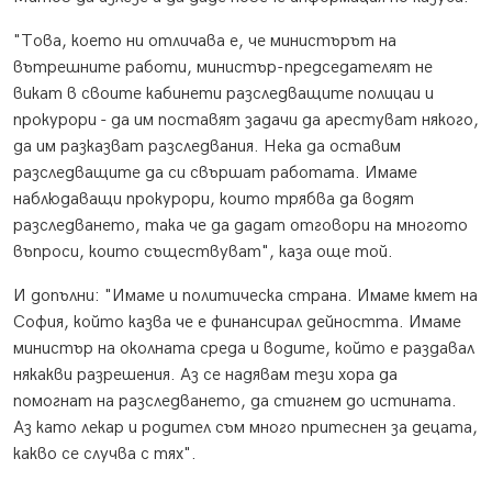
"Това, което ни отличава е, че министърът на
вътрешните работи, министър-председателят не
викат в своите кабинети разследващите полицаи и
прокурори - да им поставят задачи да арестуват някого,
да им разказват разследвания. Нека да оставим
разследващите да си свършат работата. Имаме
наблюдаващи прокурори, които трябва да водят
разследването, така че да дадат отговори на многото
въпроси, които съществуват", каза още той.
И допълни: "Имаме и политическа страна. Имаме кмет на
София, който казва че е финансирал дейността. Имаме
министър на околната среда и водите, който е раздавал
някакви разрешения. Аз се надявам тези хора да
помогнат на разследването, да стигнем до истината.
Аз като лекар и родител съм много притеснен за децата,
какво се случва с тях".