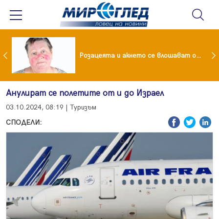
ейчева отиде на море след убийството на Владо Загатото, скарала се с него за пари
Розацеята и акнето се влошават от слънцето
Анулират се полетите от и до Израел
03.10.2024, 08:19 | Туризъм
СПОДЕЛИ: