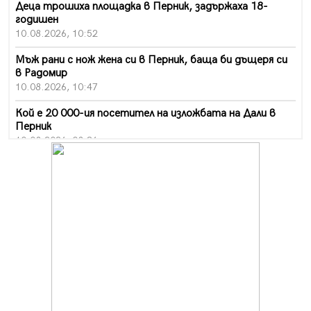
Деца трошиха площадка в Перник, задържаха 18-
годишен
10.08.2026, 10:52
Мъж рани с нож жена си в Перник, баща би дъщеря си
в Радомир
10.08.2026, 10:47
Кой е 20 000-ия посетител на изложбата на Дали в
Перник
10.08.2026, 08:36
Шестото издание "Пейка" в Перник: Много музика и
настроение
10.08.2026, 08:30
Генералът от Перник днес става на 80 години
09.08.2026, 12:10
Нов успех за Миньор, отново със суха мрежа, но и с
по-изразителен резултат
09.08.2026, 09:01