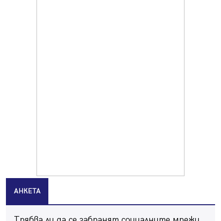
БГ парти ще разтресе центъра на Перник
09.08.2026, 07:01
Пернишкият кв. "Изток" още 12 дни без топла вода в
края на август и началото на септември
09.08.2026, 00:45
Перник дава 20 млн. евро за сметопочистване
08.08.2026, 00:24
Феновете на "Миньор" превземат Разлог
07.08.2026, 14:52
Ремонтът на ул. "Ален мак" в Перник е в заключителен
етап
07.08.2026, 14:10
Фолклорен ансамбъл „Кладница“ с голямата награда от
фестивал в Полша
07.08.2026, 13:05
АНКЕТА
Частично бедствено положение в Перник заради
пропаднал път, обслужващ важен обект
Трябва ли да се забранят социалните мрежи