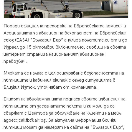
Поради официална препоръка на Европейската комисия и
Асоциацията за авиационна безопасност на Европейския
съюз (EASA) “България Еър” анулира полетите си от и до
Израел до 15 октомври включително, съобщи на своята
интернет страница националният авиационен
превозвач.
Мярката се налага с цел осигуряване безопасността на
пътниците и кабинния екипаж с оглед ситуацията в
Близкия Изток, уточняват от компанията.
Екипът на авиокомпанията поднася своите извинения на
пътниците от засегнатите полети и ги моли да се
свържат с Центъра за обслужване на клиенти на мейл
адрес: callfb@air.bg. За актуална информация всички
пътници могат да намерят на сайта на “България Еър”,