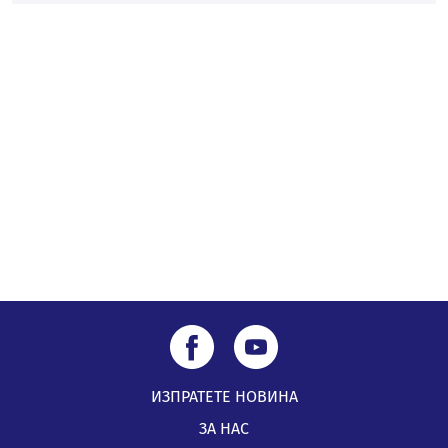
Пернишката крепост
05.08.2026, 14:01
„Топлофикация Перник“ напредва с дигитализацията
на отчетния процес
05.08.2026, 11:48
ИЗПРАТЕТЕ НОВИНА
ЗА НАС