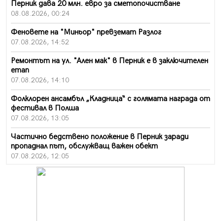
Перник дава 20 млн. евро за сметопочистване
08.08.2026, 00:24
Феновете на "Миньор" превземат Разлог
07.08.2026, 14:52
Ремонтът на ул. "Ален мак" в Перник е в заключителен
етап
07.08.2026, 14:10
Фолклорен ансамбъл „Кладница“ с голямата награда от
фестивал в Полша
07.08.2026, 13:05
Частично бедствено положение в Перник заради
пропаднал път, обслужващ важен обект
07.08.2026, 12:05
Да отговорим на жегите с филм под звездите днес и
утре
07.08.2026, 10:21
Първите крачки в помощ на пенсионерите в Перник,