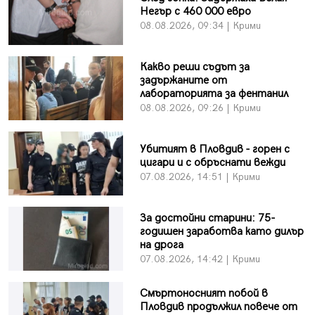
Негър с 460 000 евро
08.08.2026, 09:34 | Крими
Какво реши съдът за
задържаните от
лабораторията за фентанил
08.08.2026, 09:26 | Крими
Убитият в Пловдив - горен с
цигари и с обръснати вежди
07.08.2026, 14:51 | Крими
За достойни старини: 75-
годишен заработва като дилър
на дрога
07.08.2026, 14:42 | Крими
Смъртоносният побой в
Пловдив продължил повече от