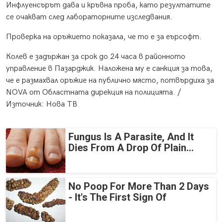
Инфлуенсърът дава и кръвна проба, като резултатите
се очакват след лабораторните изследвания.
Проверка на оръжието показала, че то е за еърсофт.
Колев е задържан за срок до 24 часа в районното
управление в Пазарджик. Наложена му е санкция за това,
че е размахвал оръжие на публично място, потвърдиха за
NOVA от Областната дирекция на полицията. /
Източник: Нова ТВ
Fungus Is A Parasite, And It
Dies From A Drop Of Plain...
No Poop For More Than 2 Days
- It's The First Sign Of