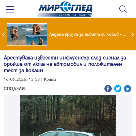
Драма вместо щастие: Звезда от "Татковци" е в болница с високорискова бременност
Андреа призна за новата си любов – руснакът Игор
Арестуваха извесетн инфлуенсър след сигнал за
оръжие от люка на автомобил и положителен
тест за кокаин
16.06.2026, 13:59 | Крими
СПОДЕЛИ: