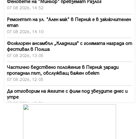
Феновете на "Миньор" превземат Разлог
07.08.2026, 14:52
Ремонтът на ул. "Ален мак" в Перник е в заключителен
етап
07.08.2026, 14:10
Фолклорен ансамбъл „Кладница“ с голямата награда от
фестивал в Полша
07.08.2026, 13:05
Частично бедствено положение в Перник заради
пропаднал път, обслужващ важен обект
07.08.2026, 12:05
Да отговорим на жегите с филм под звездите днес и
утре
07.08.2026, 10:21
Първите крачки в помощ на пенсионерите в Перник,
вече са факт
07.08.2026, 09:18