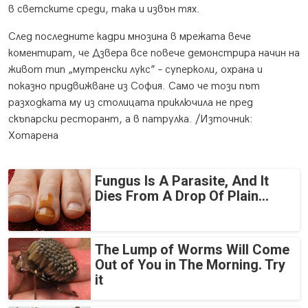
в светските среди, така и извън тях.
След последните кадри мнозина в мрежата вече
коментират, че Дзвера все повече демонстрира начин на
живот тип „мутренски лукс” – суперколи, охрана и
показно придвижване из София. Само че този път
разходката му из столицата приключила не пред
скъпарски ресторант, а в патрулка. /Източник:
Хотарена
Fungus Is A Parasite, And It
Dies From A Drop Of Plain...
The Lump of Worms Will Come
Out of You in The Morning. Try
it