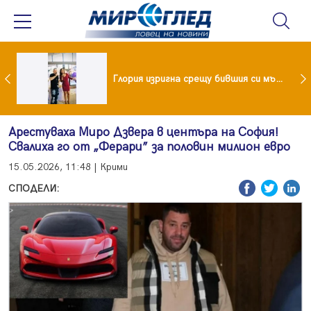
 и майка си построиха къща от 8000 стъклени бутилки
Глория изригна срещу бившия си мъж: Беше със 120-килограмова жена! Искаше бърза печалба...
Арестуваха Миро Дзвера в центъра на София!
Свалиха го от „Ферари” за половин милион евро
15.05.2026, 11:48 | Крими
СПОДЕЛИ: