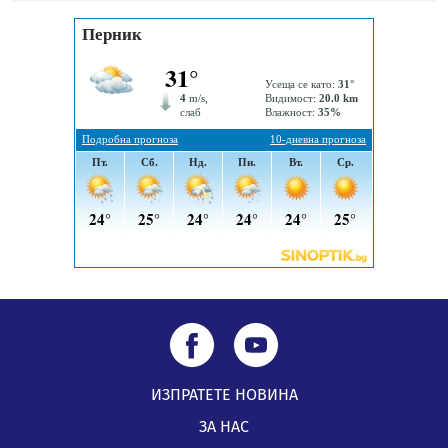
„Топлофикация Перник“ напредва с дигитализацията
на отчетния процес
05.08.2026, 11:48
Радев: Работи се усилено за спасяване на средствата
по Плана за справедлив преход за Стара Загора,
Кюстендил и Перник
05.08.2026, 11:34
ИЗПРАТЕТЕ НОВИНА
ЗА НАС