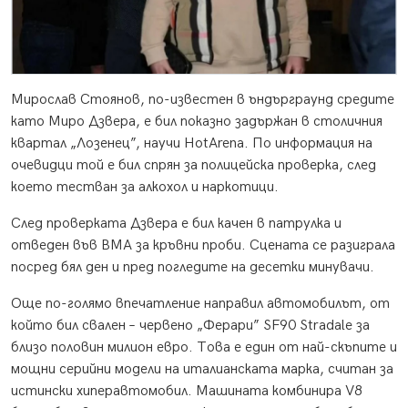
Мирослав Стоянов, по-известен в ъндърграунд средите
като Миро Дзвера, е бил показно задържан в столичния
квартал „Лозенец”, научи HotArena. По информация на
очевидци той е бил спрян за полицейска проверка, след
което тестван за алкохол и наркотици.
След проверката Дзвера е бил качен в патрулка и
отведен във ВМА за кръвни проби. Сцената се разиграла
посред бял ден и пред погледите на десетки минувачи.
Още по-голямо впечатление направил автомобилът, от
който бил свален – червено „Ферари” SF90 Stradale за
близо половин милион евро. Това е един от най-скъпите и
мощни серийни модели на италианската марка, считан за
истински хиперавтомобил. Машината комбинира V8