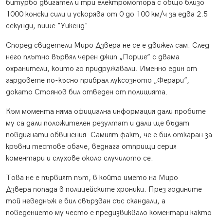
битурбо двигател и три електромотора с общо близо
1000 конски сили и ускорява от 0 до 100 км/ч за едва 2.5
секунди, пише "Уикенд".
Според свидетели Миро Дзвера не се е движел сам. След
него плътно вървял черен джип „Порше” с двама
охранители, които го придружавали. Именно един от
гардовете по-късно прибрал луксозното „Ферари”,
докато Стоянов бил отведен от полицията.
Към момента няма официална информация дали пробите
му са дали положителен резултат и дали ще бъдат
повдигнати обвинения. Самият факт, че е бил откаран за
кръвни тестове обаче, веднага отприщи серия
коментари и слухове около случилото се.
Това не е първият път, в който името на Миро
Дзвера попада в полицейските хроники. През годините
той неведнъж е бил свързван със скандали, а
поведението му често е предизвиквало коментари както