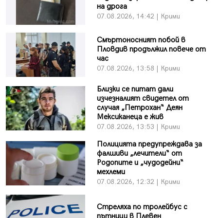
на дрога
07.08.2026, 14:42 | Крими
Смъртоносният побой в
Пловдив продължил повече от
час
07.08.2026, 13:58 | Крими
Близки се питат дали
изчезналият свидетел от
случая „Петрохан“ Деян
Мексиканеца е жив
07.08.2026, 13:53 | Крими
Полицията предупреждава за
фалшиви „лечители“ от
Родопите и „чудодейни“
мехлеми
07.08.2026, 12:32 | Крими
Стреляха по тролейбус с
пътници в Плевен