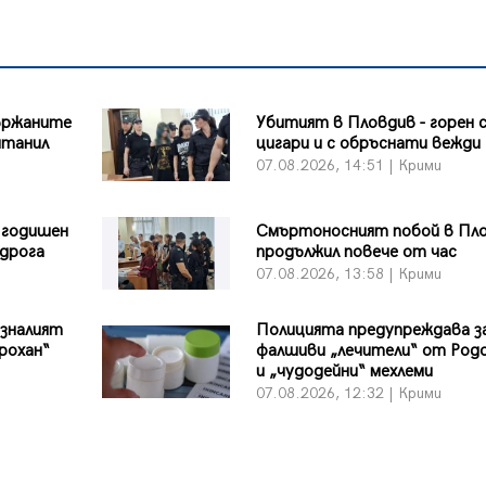
ържаните
Убитият в Пловдив - горен 
нтанил
цигари и с обръснати вежди
07.08.2026, 14:51 | Крими
-годишен
Смъртоносният побой в Пл
 дрога
продължил повече от час
07.08.2026, 13:58 | Крими
езналият
Полицията предупреждава з
рохан“
фалшиви „лечители“ от Род
и „чудодейни“ мехлеми
07.08.2026, 12:32 | Крими