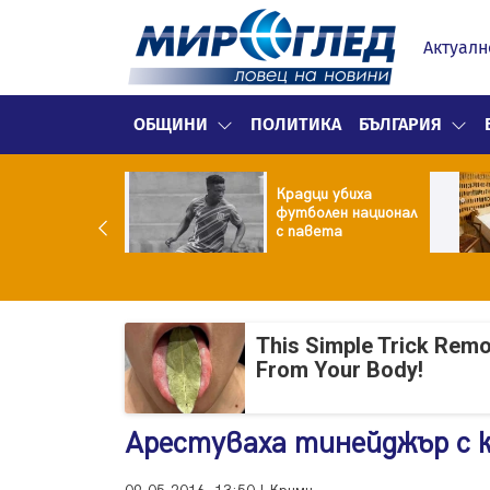
Актуалн
ОБЩИНИ
ПОЛИТИКА
БЪЛГАРИЯ
ф.
Крадци убиха
тарджиев каза
футболен национал
са най-
с павета
трашени от
адно нилска
ска
This Simple Trick Remo
From Your Body!
Арестуваха тинейджър с к