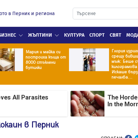
ото в Перник и региона
БИЗНЕС
ЖЪЛТИНИ
КУЛТУРА
СПОРТ
СВЯТ
МОД
Глория изриг
Мария и майка си
срещу бивши
построиха къща от
мъж: Беше с
8000 стъклени
килограмова
бутилки
Искаше бърз
печалба...
ves All Parasites
The Horde 
In the Mor
окаин в Перник