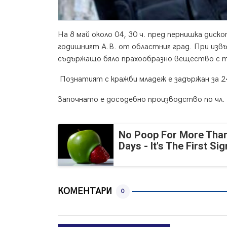
На 8 май около 04, 30 ч. пред пернишка диск
годишният А.В. от областния град. При извър
съдържащо бяло прахообразно вещество с тег
Познатият с кражби младеж е задържан за 24
Започнато е досъдебно производство по чл.
No Poop For More Than
Days - It's The First Sig
КОМЕНТАРИ
0