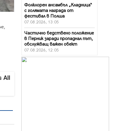
Фолклорен ансамбъл „Кладница“
с голямата награда от
фестивал в Полша
07.08.2026, 13:05
че,
Частично бедствено положение
.
в Перник заради пропаднал път,
обслужващ важен обект
07.08.2026, 12:05
Да отговорим на жегите с филм
под звездите днес и утре
07.08.2026, 10:21
 All
Първите крачки в помощ на
пенсионерите в Перник, вече са
факт
07.08.2026, 09:18
Пак ограничават камионите по
магистралите в петък и неделя.
Ето обходните маршрути
07.08.2026, 07:55