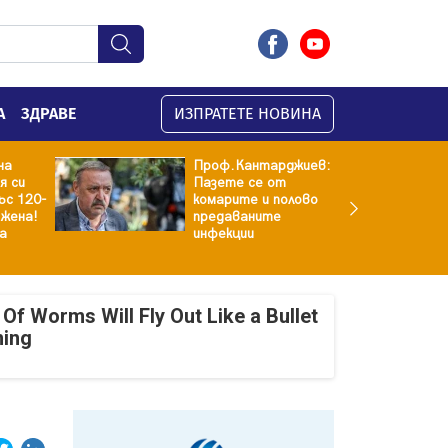
А
ЗДРАВЕ
ИЗПРАТЕТЕ НОВИНА
на
Проф.Кантарджиев:
я си
Пазете се от
ъс 120-
комарите и полово
 жена!
предаваните
а
инфекции
Of Worms Will Fly Out Like a Bullet
ning