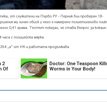
отека, от служители на Първо РУ – Перник бил проверен 18-
шения му личен обиск у него е намерено полиетиленово плик
ло 0,41 грама. Тестът показал, че става въпрос за кокаин
 часа с полицейска мярка.
 354 „а” от НК и работата продължава.
 2
Doctor: One Teaspoon Kills
n Of
Worms in Your Body!