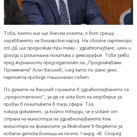
Това, което ние ще внесем есента, е вот срещу
ограбването на българския народ. На своите партньори
от ДБ ще предложим три теми - здравеопазване, цени и
доходи и регионална политика и демография. Това заяви
пред журналисти председателят на „Продължаваме
Промяната“ Асен Василев, след като по-рано днес
партията проведе Национален съвет.
По думите на Василев случаите в здравеопазването са
„предостатъчно“, за да се иска вот на недоверие за
провал в политиката в тази сфера. Той
показа документ, за който твърди, че е искане от
страна на министъра на здравеопазването към
министъра на финансите за включване в бюджета за
новата детска болница на почти 1 млрд. лв. Според