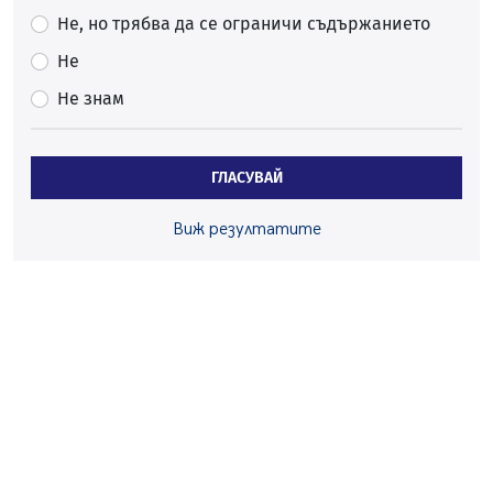
Ето какви забавления ще има през август в Перник
Не, но трябва да се ограничи съдържанието
06.08.2026, 00:48
Не
Пернишки експерт за фишинг измамите:
Не знам
Проверявайте съмнителните линкове в bezopasno.net
05.08.2026, 15:42
На 95 години почина Лиляна Десова
ГЛАСУВАЙ
05.08.2026, 15:18
Радев: Работи се активно за запазването на
Виж резултатите
средствата по Плана за справедлив преход за
въглищните райони
05.08.2026, 14:57
Звезди от световна сцена в Перник ще пеят на
Пернишката крепост
05.08.2026, 14:01