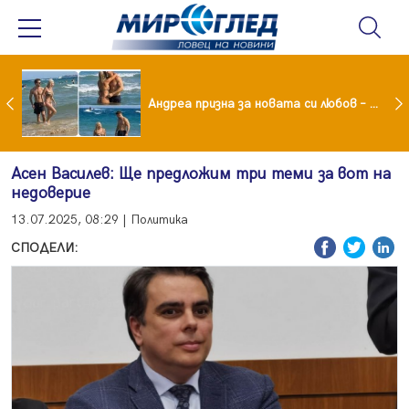
Драма вместо щастие: Звезда от "Татковци" е в болница с високорискова бременност
Андреа призна за новата си любов – руснакът Игор
Асен Василев: Ще предложим три теми за вот на
недоверие
13.07.2025, 08:29 | Политика
СПОДЕЛИ: