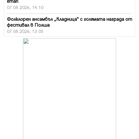
етап
07.08.2026, 14:10
Фолклорен ансамбъл „Кладница“ с голямата награда от
фестивал в Полша
07.08.2026, 13:05
Частично бедствено положение в Перник заради
пропаднал път, обслужващ важен обект
07.08.2026, 12:05
Да отговорим на жегите с филм под звездите днес и
утре
07.08.2026, 10:21
Първите крачки в помощ на пенсионерите в Перник,
вече са факт
07.08.2026, 09:18
Пак ограничават камионите по магистралите в петък
и неделя. Ето обходните маршрути
07.08.2026, 07:55
Ето какво вдъхнови Здравка Евтимова за новата ѝ