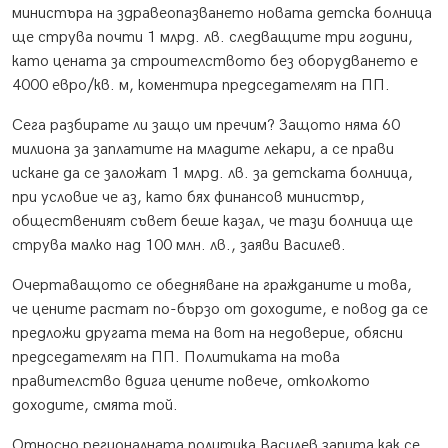
министъра на здравеопазването новата детска болница
ще струва почти 1 млрд. лв. следващите три години,
като цената за строителството без оборудването е
4000 евро/кв. м, коментира председателят на ПП.
Сега разбирате ли защо им пречим? Защото няма 60
милиона за заплатите на младите лекари, а се прави
искане да се заложат 1 млрд. лв. за детската болница,
при условие че аз, като бях финансов министър,
общественият съвет беше казал, че тази болница ще
струва малко над 100 млн. лв., заяви Василев.
Очертаващото се обедняване на гражданите и това,
че цените растат по-бързо от доходите, е повод да се
предложи другата тема на вот на недоверие, обясни
председателят на ПП. Политиката на това
правителство вдига цените повече, отколкото
доходите, смята той.
Относно регионалната политика Василев запита как се