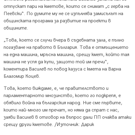
отпускат пари на кметове, които се снимат „с герба на
Пеевски“. По думите му не се изпълнява замисълът на
общинската програма за развитие на проекти в
общините.
„Това, което се случи вчера в съдебната зала, е пълно
погазване на правото в България. Това е отмъщението
на една машина, мръсна машина, срещу кмет, който тая
машина не успя да купи, защото той им пречи“,
коментира Василев по повод казуса с кмета на Варна
Благомир Коцев.
Това, което виждаме, е, че правителството и
парламентарното мнозинство, което го подкрепя, е
обявило война на българския народ. Ние сме първите,
които най-много им пречат, но няма да спрат с нас,
заяви Василев в отговор на въпрос дали ПП очаква атаки
срещу други кметове. /Източник: Дарик