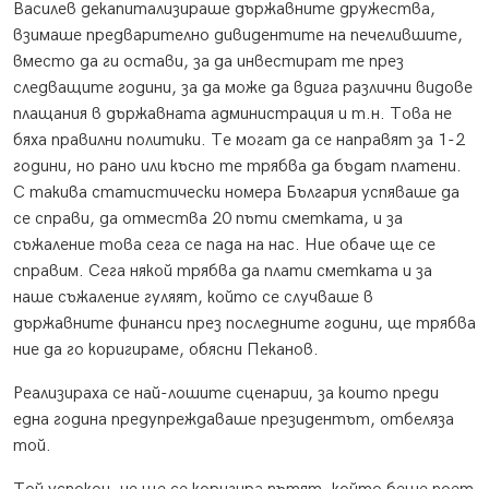
Василев декапитализираше държавните дружества,
взимаше предварително дивидентите на печелившите,
вместо да ги остави, за да инвестират те през
следващите години, за да може да вдига различни видове
плащания в държавната администрация и т.н. Това не
бяха правилни политики. Те могат да се направят за 1-2
години, но рано или късно те трябва да бъдат платени.
С такива статистически номера България успяваше да
се справи, да отмества 20 пъти сметката, и за
съжаление това сега се пада на нас. Ние обаче ще се
справим. Сега някой трябва да плати сметката и за
наше съжаление гуляят, който се случваше в
държавните финанси през последните години, ще трябва
ние да го коригираме, обясни Пеканов.
Реализираха се най-лошите сценарии, за които преди
една година предупреждаваше президентът, отбеляза
той.