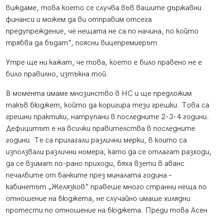
виждаме, това което се случва във вашите държавни
финанси и можем да ви отправим отсега
предупреждение, че нещата не са по начина, по който
трябва да бъдат”, поясни вицепремиерът.
Утре ще ни кажат, че това, което е било правено не е
било правилно, изтъкна той.
В момента имаме мнозинство в НС и ще предложим
такъв бюджет, който да коригира тези грешки. Това са
грешни практики, натрупани в последните 2-3-4 години.
Дефицитът е на всички правителства в последните
години. Те са прилагали различни мерки, в които са
използвали различни номера, като да се отлагат разходи,
да се взимат по-рано приходи, бяха взети в аванс
печалбите от банките през миналата година –
кабинетът „Желязков” правеше много странни неща по
отношение на бюджета, не случайно имаше хилядни
протести по отношение на бюджета. Преди това Асен