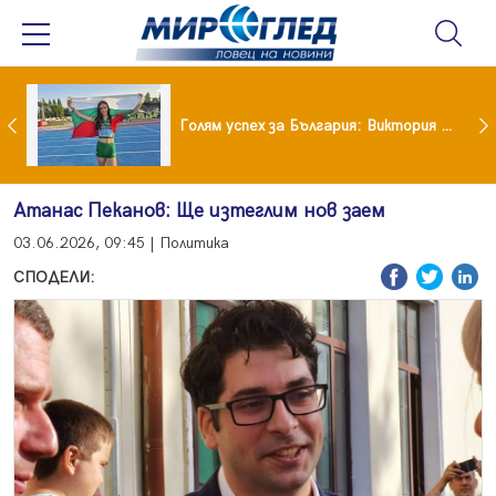
Когато всичко те дразни: тези трикове променят настроението за минути
Голям успех за България: Виктория Ангелова грабна световна титла в тройния скок
Атанас Пеканов: Ще изтеглим нов заем
03.06.2026, 09:45 | Политика
СПОДЕЛИ: