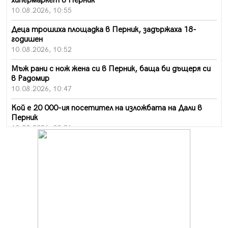
хипермаркет в Перник
10.08.2026, 10:55
Деца трошиха площадка в Перник, задържаха 18-
годишен
10.08.2026, 10:52
Мъж рани с нож жена си в Перник, баща би дъщеря си
в Радомир
10.08.2026, 10:47
Кой е 20 000-ия посетител на изложбата на Дали в
Перник
10.08.2026, 08:36
Шестото издание "Пейка" в Перник: Много музика и
настроение
10.08.2026, 08:30
Генералът от Перник днес става на 80 години
09.08.2026, 12:10
Нов успех за Миньор, отново със суха мрежа, но и с
по-изразителен резултат