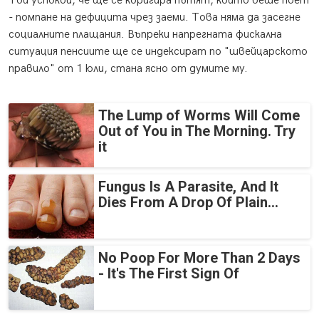
Той успокои, че ще се коригира пътят, който беше поет
- помпане на дефицита чрез заеми. Това няма да засегне
социалните плащания. Въпреки напрегната фискална
ситуация пенсиите ще се индексират по "швейцарското
правило" от 1 юли, стана ясно от думите му.
The Lump of Worms Will Come
Out of You in The Morning. Try
it
Fungus Is A Parasite, And It
Dies From A Drop Of Plain...
No Poop For More Than 2 Days
- It's The First Sign Of