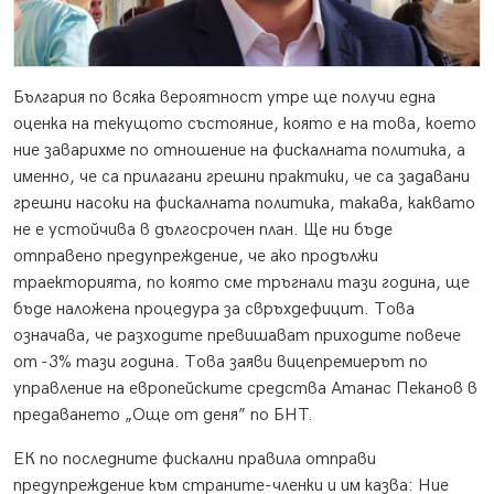
България по всяка вероятност утре ще получи една
оценка на текущото състояние, която е на това, което
ние заварихме по отношение на фискалната политика, а
именно, че са прилагани грешни практики, че са задавани
грешни насоки на фискалната политика, такава, каквато
не е устойчива в дългосрочен план. Ще ни бъде
отправено предупреждение, че ако продължи
траекторията, по която сме тръгнали тази година, ще
бъде наложена процедура за свръхдефицит. Това
означава, че разходите превишават приходите повече
от -3% тази година. Това заяви вицепремиерът по
управление на европейските средства Атанас Пеканов в
предаването „Още от деня” по БНТ.
ЕК по последните фискални правила отправи
предупреждение към страните-членки и им казва: Ние