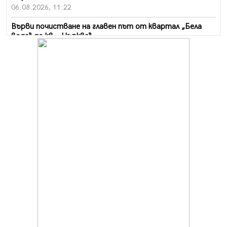
06.08.2026, 11:22
Върви почистване на главен път от квартал „Бела
вода“ до кв. „Църква“
06.08.2026, 10:57
Четири сигнала до пожарната в Перник за денонощие,
пожарникарите призовават към повишено внимание
06.08.2026, 09:43
Много заразен вирус върлува в Перник
06.08.2026, 09:28
Проверки за спазване правилата за пожарна
безопасност по време на жътвената кампания в
Перник
06.08.2026, 07:51
Ето какви забавления ще има през август в Перник
06.08.2026, 00:48
Пернишки експерт за фишинг измамите:
Проверявайте съмнителните линкове в bezopasno.net