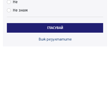
Вече няма чакащи с години за присъединяване към
Не
мрежата на „ВиК“ в Перник
Не знам
05.08.2026, 11:22
След сигнали: Санкции за шумни младежи и
предупреждения заради тормоз над жена в Перник
ГЛАСУВАЙ
05.08.2026, 10:03
Непълнолетни с електрически тротинетки
Виж резултатите
санкционирани при нощна проверка в Перник
05.08.2026, 10:00
По-малко тежки катастрофи в Пернишко от
началото на годината
05.08.2026, 09:30
Здравният министър Катя Ивкова и депутата от
Перник Мартин Жлябинков обходиха здравни
заведения в Перник
05.08.2026, 09:06