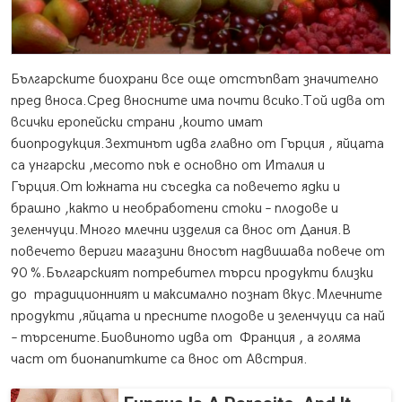
Българските биохрани все още отстъпват значително
пред вноса.Сред вносните има почти всико.
Той идва от
всички еропейски страни ,които имат
биопродукция.Зехтинът идва главно от Гърция , яйцата
са унгарски ,месото пък е основно от Италия и
Гърция.От южната ни съседка са повечето ядки и
брашно ,както и необработени стоки – плодове и
зеленчуци.Много млечни изделия са внос от Дания.В
повечето вериги магазини вносът надвишава повече от
90 %.Българският потребител търси продукти близки
до традиционният и максимално познат вкус.Млечните
продукти ,яйцата и пресните плодове и зеленчуци са най
– търсените.Биовиното идва от Франция , а голяма
част от бионапиткитe са внос от Австрия.