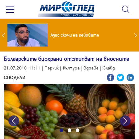
 До 90 часа месечно във фейсбук и инстаграм за непълнолетни
Азис скочи на гейовете
Българските биохрани отстъпват на вносните
21.07.2010, 11:11 | Перник | Култура | Здраве | Слайд
СПОДЕЛИ:
Previous
Next