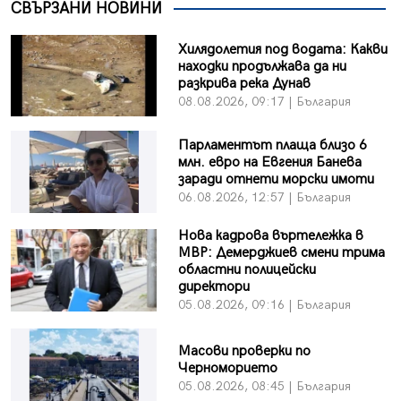
СВЪРЗАНИ НОВИНИ
Хилядолетия под водата: Какви
находки продължава да ни
разкрива река Дунав
08.08.2026, 09:17 | България
Парламентът плаща близо 6
млн. евро на Евгения Банева
заради отнети морски имоти
06.08.2026, 12:57 | България
Нова кадрова въртележка в
МВР: Демерджиев смени трима
областни полицейски
директори
05.08.2026, 09:16 | България
Масови проверки по
Черноморието
05.08.2026, 08:45 | България