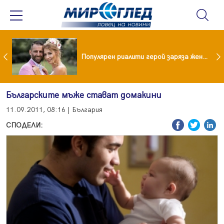
Водата от чешмата често е по-добра от бутилираната
Популярен риалити герой заряза жена си заради друга
Българските мъже стават домакини
11.09.2011, 08:16 | България
СПОДЕЛИ: