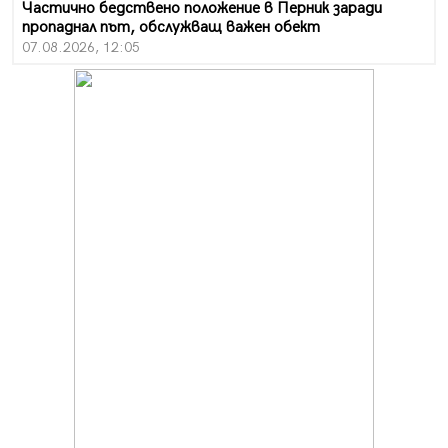
Частично бедствено положение в Перник заради
пропаднал път, обслужващ важен обект
07.08.2026, 12:05
Да отговорим на жегите с филм под звездите днес и
утре
07.08.2026, 10:21
Първите крачки в помощ на пенсионерите в Перник,
вече са факт
07.08.2026, 09:18
Пак ограничават камионите по магистралите в петък
и неделя. Ето обходните маршрути
07.08.2026, 07:55
Ето какво вдъхнови Здравка Евтимова за новата ѝ
книга
07.08.2026, 00:11
Продължава изграждането на нови паркоместа в
Перник
06.08.2026, 11:22