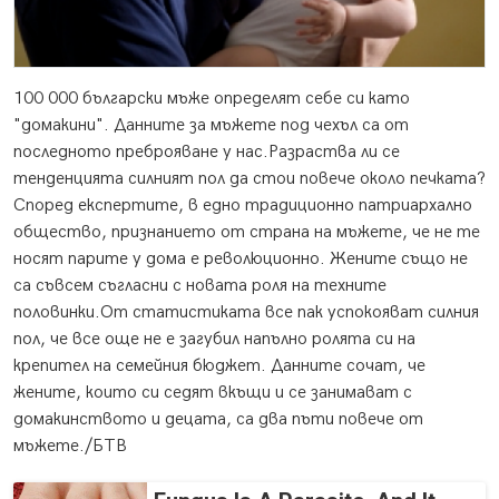
100 000 български мъже определят себе си като
"домакини". Данните за мъжете под чехъл са от
последното преброяване у нас.
Разраства ли се
тенденцията силният пол да стои повече около печката?
Според експертите, в едно традиционно патриархално
общество, признанието от страна на мъжете, че не те
носят парите у дома е революционно. Жените също не
са съвсем съгласни с новата роля на техните
половинки.От статистиката все пак успокояват силния
пол, че все още не е загубил напълно ролята си на
крепител на семейния бюджет. Данните сочат, че
жените, които си седят вкъщи и се занимават с
домакинството и децата, са два пъти повече от
мъжете./БТВ