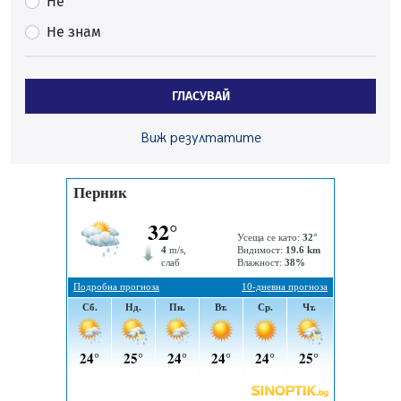
Не
На 95 години почина Лиляна Десова
Не знам
05.08.2026, 15:18
Радев: Работи се активно за запазването на
средствата по Плана за справедлив преход за
ГЛАСУВАЙ
въглищните райони
05.08.2026, 14:57
Виж резултатите
Звезди от световна сцена в Перник ще пеят на
Пернишката крепост
05.08.2026, 14:01
„Топлофикация Перник“ напредва с дигитализацията
на отчетния процес
05.08.2026, 11:48