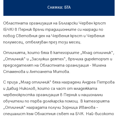
Снимка: БТА
Областната организация на Български Червен кръст
(БЧК) в Перник връчи традиционните си награди по
повод Световния ден на Червения кръст и Червения
полумесец, отбелязван през този месец.
Отличията, които бяха в категориите „Млад отличник“,
„Отличник“ и „Заслужил деятел“, връчиха директорът и
председателят на Областната организация - Милена
Стаменова и Антоанета Митова.
С приза „Млад отличник“ бяха наградени Андреа Петрова
и Давид Николов, които са част от младежката
червенокръстка организация в Перник и национални
обучители по първа долекарска помощ. В категорията
„Отличник“ наградата получи Зорница Иванова –
специалист към Областния съвет на БЧК. Най-високото