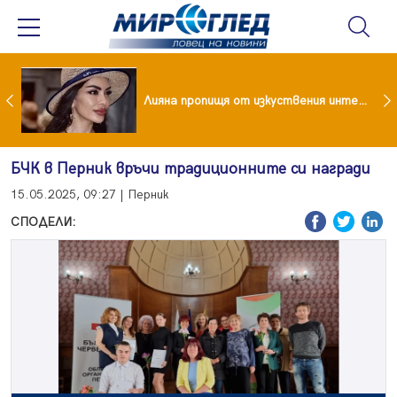
Популярен риалити герой заряза жена си заради друга
Лияна пропищя от изкуствения интелект
БЧК в Перник връчи традиционните си награди
15.05.2025, 09:27 | Перник
СПОДЕЛИ: