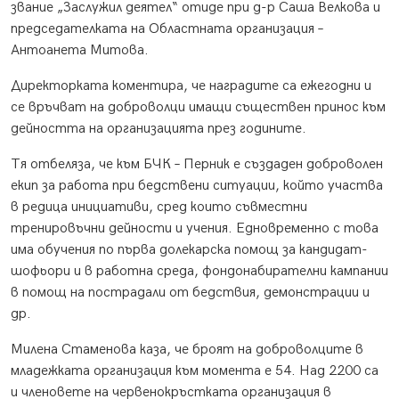
звание „Заслужил деятел“ отиде при д-р Саша Велкова и
председателката на Областната организация –
Антоанета Митова.
Директорката коментира, че наградите са ежегодни и
се връчват на доброволци имащи съществен принос към
дейността на организацията през годините.
Тя отбеляза, че към БЧК – Перник е създаден доброволен
екип за работа при бедствени ситуации, който участва
в редица инициативи, сред които съвместни
тренировъчни дейности и учения. Едновременно с това
има обучения по първа долекарска помощ за кандидат-
шофьори и в работна среда, фондонабирателни кампании
в помощ на пострадали от бедствия, демонстрации и
др.
Милена Стаменова каза, че броят на доброволците в
младежката организация към момента е 54. Над 2200 са
и членовете на червенокръстката организация в