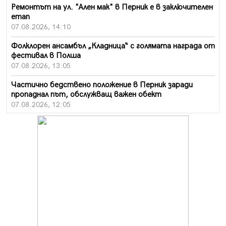
Ремонтът на ул. "Ален мак" в Перник е в заключителен
етап
07.08.2026, 14:10
Фолклорен ансамбъл „Кладница“ с голямата награда от
фестивал в Полша
07.08.2026, 13:05
Частично бедствено положение в Перник заради
пропаднал път, обслужващ важен обект
07.08.2026, 12:05
Да отговорим на жегите с филм под звездите днес и
утре
07.08.2026, 10:21
Първите крачки в помощ на пенсионерите в Перник,
вече са факт
07.08.2026, 09:18
Пак ограничават камионите по магистралите в петък
и неделя. Ето обходните маршрути
07.08.2026, 07:55