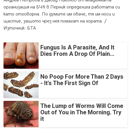
Андреа Петрова и Давид Николов от младежката
организация на БЧК в Перник определиха работата си
като отговорна. По думите им обаче, тя им носи и
щастие, защото чрез нея помагат на хората. /
Източник: БТА
Fungus Is A Parasite, And It
Dies From A Drop Of Plain...
No Poop For More Than 2 Days
- It's The First Sign Of
The Lump of Worms Will Come
Out of You in The Morning. Try
it