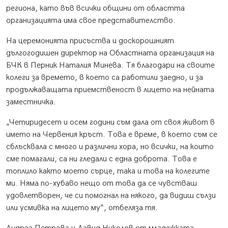
региона, като във всички общини от областта
организацията има свое представителство.
На церемонията присъства и доскорошният
дългогодишен директор на Областната организация на
БЧК в Перник Наталия Минева. Тя благодари на своите
колеги за времето, в което са работили заедно, и за
продължаващата приемственост в лицето на нейната
заместничка.
„Четиридесет и осем години съм дала от своя живот в
името на Червения кръст. Това е време, в което съм се
сблъсквала с много и различни хора, но всички, на които
сме помагали, са ни гледали с една доброта. Това е
топлило както моето сърце, така и това на колегите
ми. Няма по-хубаво нещо от това да се чувстваш
удовлетворен, че си помогнал на някого, да видиш сълзи
или усмивка на лицето му“, отбеляза тя.