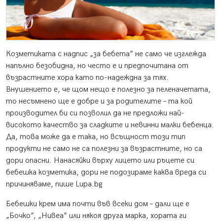
Козметиката с надпис „за бебета” не само че изглежда
напълно безобидна, но често е и предпочитана от
възрастните хора като по-надеждна за тях.
Внушението е, че щом нещо е полезно за пеленачетата,
то несъмнено ще е добре и за родителите – та кой
производител би си позволил да не предложи най-
високото качество за сладките и невинни малки бебенца.
Да, това може да е така, но всъщност този тип
продукти не само не са полезни за възрастните, но са
дори опасни. Нанасяйки върху лицето или ръцете си
бебешка козметика, дори не подозираме каква вреда си
причиняваме, пише Lupa.bg
Бебешки крем има почти във всеки дом – дали ще е
„Бочко”, „Нивеа” или някоя друга марка, хората ги