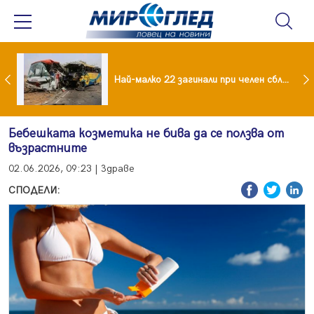
езидент: Искаме споразумение със САЩ , но без компромиси
Най-малко 22 загинали при челен сблъсък между два автобуса
Бебешката козметика не бива да се ползва от
възрастните
02.06.2026, 09:23 | Здраве
СПОДЕЛИ: