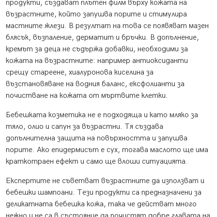
продукти, създават плътен филм върху кожата на
възрастните, който запушва порите и стимулира
мастните жлези. В резултат на това се появяват мазен
блясък, възпаление, дерматит и бръчки. В допълнение,
кремът за деца не съдържа добавки, необходими за
кожата на възрастните: например антиоксиданти
срещу стареене, хиалуронова киселина за
възстановяване на водния баланс, ексфолианти за
почистване на кожата от мъртвите клетки.
Бебешката козметика не е подходяща и като мляко за
тяло, олио и сапун за възрастни. Тя създава
допълнителна защита на повърхността и запушва
порите. Ако епидермисът е сух, тогава маслото ще има
краткотраен ефект и само ще влоши ситуацията.
Експертите не съветват възрастните да използват и
бебешки шампоани. Тези продукти са предназначени за
деликатната бебешка кожа, така че действат много
нежно и не са в състояние да почистят добре главата на