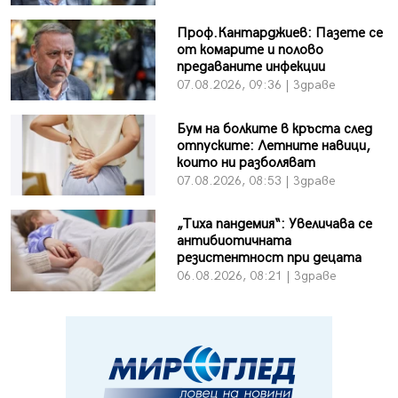
Проф.Кантарджиев: Пазете се
от комарите и полово
предаваните инфекции
07.08.2026, 09:36 | Здраве
Бум на болките в кръста след
отпуските: Летните навици,
които ни разболяват
07.08.2026, 08:53 | Здраве
„Тиха пандемия“: Увеличава се
антибиотичната
резистентност при децата
06.08.2026, 08:21 | Здраве