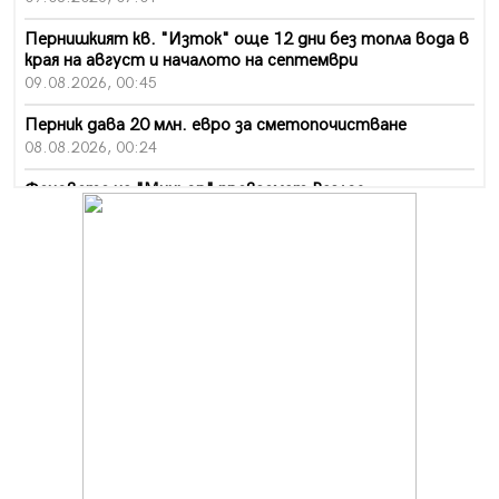
Пернишкият кв. "Изток" още 12 дни без топла вода в
края на август и началото на септември
09.08.2026, 00:45
Перник дава 20 млн. евро за сметопочистване
08.08.2026, 00:24
Феновете на "Миньор" превземат Разлог
07.08.2026, 14:52
Ремонтът на ул. "Ален мак" в Перник е в заключителен
етап
07.08.2026, 14:10
Фолклорен ансамбъл „Кладница“ с голямата награда от
фестивал в Полша
07.08.2026, 13:05
Частично бедствено положение в Перник заради
пропаднал път, обслужващ важен обект
07.08.2026, 12:05