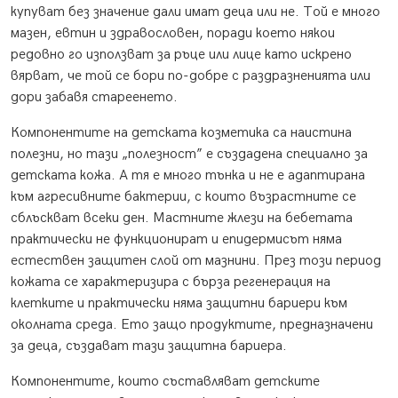
купуват без значение дали имат деца или не. Той е много
мазен, евтин и здравословен, поради което някои
редовно го използват за ръце или лице като искрено
вярват, че той се бори по-добре с раздразненията или
дори забавя стареенето.
Компонентите на детската козметика са наистина
полезни, но тази „полезност” е създадена специално за
детската кожа. А тя е много тънка и не е адаптирана
към агресивните бактерии, с които възрастните се
сблъскват всеки ден. Мастните жлези на бебетата
практически не функционират и епидермисът няма
естествен защитен слой от мазнини. През този период
кожата се характеризира с бърза регенерация на
клетките и практически няма защитни бариери към
околната среда. Ето защо продуктите, предназначени
за деца, създават тази защитна бариера.
Компонентите, които съставляват детските