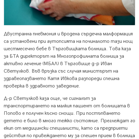
Двустранна пневмония и вродена сърдечна малформация
са установени при аутопсията на починалото тази нощ
шестмесечно бебе в Търговищката болница. Това каза
за БТА директорът на Многопрофилната болница за
активно лечение (МБАЛ) в Търговище д-р Иван
Светулков. Във връзка със случая министърът на
здравеопазването Катя Ивкова разпореди спешна
проверка в здравното заведение.
Д-р Светулков каза още, че сигналът за
транспортирането на малкия пациент от болницата в
Попово е получен късно снощи. При постъпването
детето е било в много тежко състояние. Преглеждат го
екип от медицински специалисти, като са предприети
действия по привеждането му за спешен прием в болница