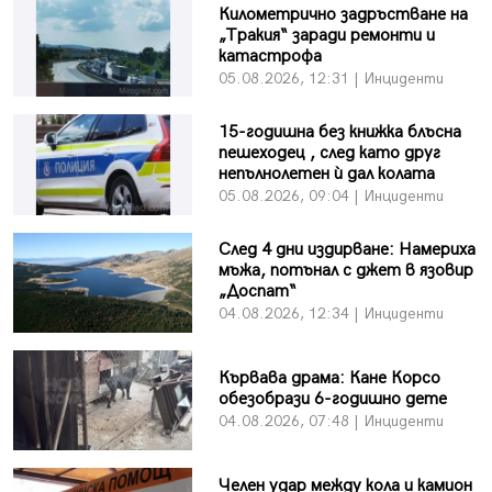
Километрично задръстване на
„Тракия“ заради ремонти и
катастрофа
05.08.2026, 12:31 | Инциденти
15-годишна без книжка блъсна
пешеходец , след като друг
непълнолетен ѝ дал колата
05.08.2026, 09:04 | Инциденти
След 4 дни издирване: Намериха
мъжа, потънал с джет в язовир
„Доспат“
04.08.2026, 12:34 | Инциденти
Кървава драма: Кане Корсо
обезобрази 6-годишно дете
04.08.2026, 07:48 | Инциденти
Челен удар между кола и камион