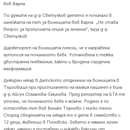
във Варна.
По думите на д-р Светулков детето е починало в
линейката на път за болницата във Варна. „Не става
въпрос за пропусната опция за лечение“, каза д-р
Светулков.
Директорът на болницата поясни, че е направена
аутопсия на починалото бебе. Установена е тежка
двустранна пневмония, както и вродена сърдечна
малформация.
Дежурен лекар в Детското отделение на болницата в
Търговище при пристигането на малкия пациент е била
д-р Айсун Османова-Еминова. Пред репортер на БТА тя
уточни, че починалото бебе е момче. Родено е по
естествен път във Велико Търново с ниско тегло.
Според сведенията на лекаря то е дете в семейство с
12 деца, живеещо в Поповско. Бебето е нямало личен
лекар, нямало е поставени и никакви ваксини от