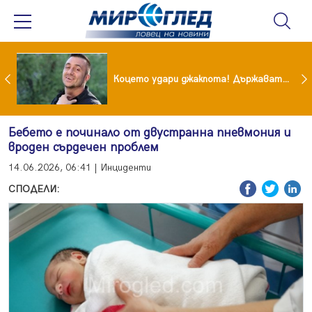
преди бурята! Защо Саня Армутлиева продължава да мълчи за раздялата с Дара?
Коцето удари джакпота! Държавата му плаща 95 000 евро
Бебето е починало от двустранна пневмония и
вроден сърдечен проблем
14.06.2026, 06:41 | Инциденти
СПОДЕЛИ: