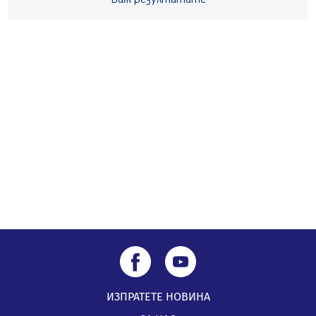
Перник Мартин Жлябинков обходиха здравни
заведения в Перник
05.08.2026, 09:06
Извънредният и пълномощен посланик на Иран на
посещение в музея в Перник
05.08.2026, 09:02
Млади мъже от Перник в инициатива „Перник
подкрепя своите пенсионери“
05.08.2026, 08:57
ИЗПРАТЕТЕ НОВИНА