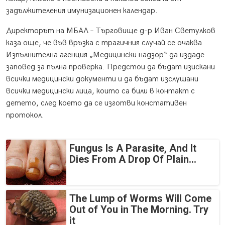
задължителения имунизационен календар.
Директорът на МБАЛ – Търговище д-р Иван Светулков
каза още, че във връзка с трагичния случай се очаква
Изпълнителна агенция „Медицински надзор“ да издаде
заповед за пълна проверка. Предстои да бъдат изискани
всички медицински документи и да бъдат изслушани
всички медицински лица, които са били в контакт с
детето, след което да се изготви констативен
протокол.
Fungus Is A Parasite, And It
Dies From A Drop Of Plain...
The Lump of Worms Will Come
Out of You in The Morning. Try
it