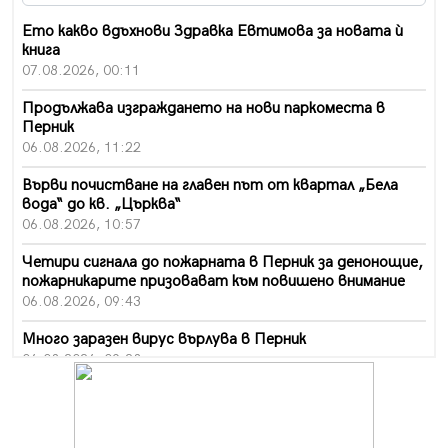
Ето какво вдъхнови Здравка Евтимова за новата ѝ
книга
07.08.2026, 00:11
Продължава изграждането на нови паркоместа в
Перник
06.08.2026, 11:22
Върви почистване на главен път от квартал „Бела
вода“ до кв. „Църква“
06.08.2026, 10:57
Четири сигнала до пожарната в Перник за денонощие,
пожарникарите призовават към повишено внимание
06.08.2026, 09:43
Много заразен вирус върлува в Перник
06.08.2026, 09:28
Проверки за спазване правилата за пожарна
безопасност по време на жътвената кампания в
Перник