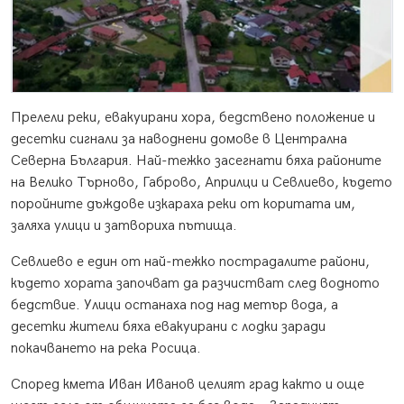
Прелели реки, евакуирани хора, бедствено положение и
десетки сигнали за наводнени домове в Централна
Северна България. Най-тежко засегнати бяха районите
на Велико Търново, Габрово, Априлци и Севлиево, където
поройните дъждове изкараха реки от коритата им,
заляха улици и затвориха пътища.
Севлиево е един от най-тежко пострадалите райони,
където хората започват да разчистват след водното
бедствие. Улици останаха под над метър вода, а
десетки жители бяха евакуирани с лодки заради
покачването на река Росица.
Според кмета Иван Иванов целият град както и още