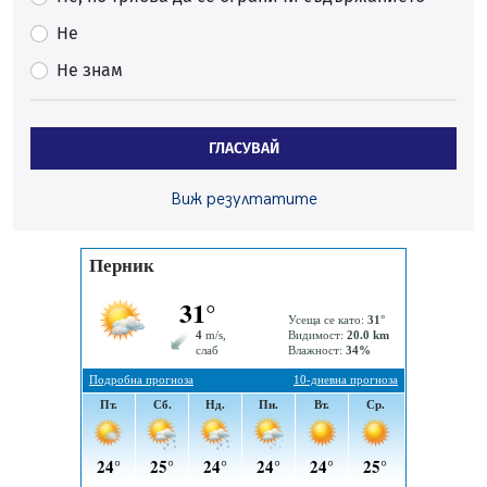
„Топлофикация Перник“ напредва с дигитализацията
на отчетния процес
Не
05.08.2026, 11:48
Не знам
Радев: Работи се усилено за спасяване на средствата
по Плана за справедлив преход за Стара Загора,
Кюстендил и Перник
ГЛАСУВАЙ
05.08.2026, 11:34
Вече няма чакащи с години за присъединяване към
Виж резултатите
мрежата на „ВиК“ в Перник
05.08.2026, 11:22
След сигнали: Санкции за шумни младежи и
предупреждения заради тормоз над жена в Перник
05.08.2026, 10:03
Непълнолетни с електрически тротинетки
санкционирани при нощна проверка в Перник
05.08.2026, 10:00