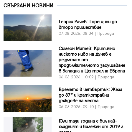
СВЪРЗАНИ НОВИНИ
Георги Рачев: Горещини до
второ пришествие
07.08.2026, 08:34 | Природа
Симеон Матев: Критично
ниското ниво на Дунев е
резултат от
продължителното засушаване
в Западна и Централна Европа
06.08.2026, 10:09 | Природа
Времето в четвъртък: Жега
до 37° и краткотрайни
дъждове на места
06.08.2026, 09:10 | Природа
Юли тази година е бил най-
хладният и валежен от 2019 г.