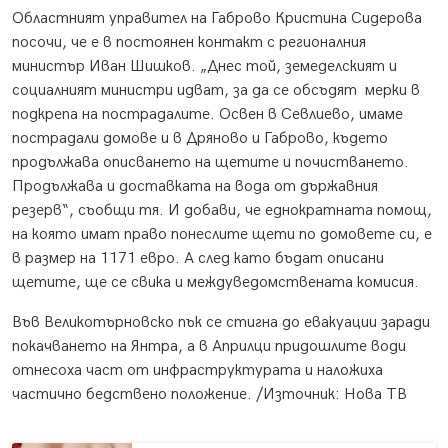
Областният управител на Габрово Кристина Сидерова
посочи, че е в постоянен контакт с регионалния
министър Иван Шишков. „Днес той, земеделският и
социалният министри идват, за да се обсъдят мерки в
подкрепа на пострадалите. Освен в Севлиево, имаме
пострадали домове и в Дряново и Габрово, където
продължава описването на щетите и почистването.
Продължава и доставката на вода от държавния
резерв“, съобщи тя. И добави, че еднократната помощ,
на която имат право понеслите щети по домовете си, е
в размер на 1171 евро. А след като бъдат описани
щетите, ще се свика и междуведомствената комисия.
Във Великотърновско пък се стигна до евакуации заради
покачването на Янтра, а в Априлци придошлите води
отнесоха част от инфраструктурата и наложиха
частично бедствено положение. /Източник: Нова ТВ