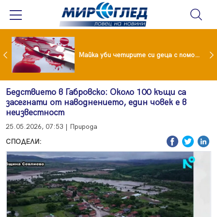
Проф.Кантарджиев: Пазете се от комарите и полово предаваните инфекции
Майка уби четирите си деца с помощта на баба им, след което се самоуби
Бедствието в Габровско: Около 100 къщи са
засегнати от наводнението, един човек е в
неизвестност
25.05.2026, 07:53 | Природа
СПОДЕЛИ: