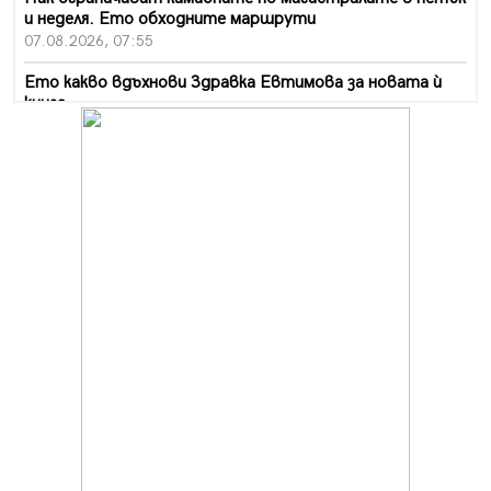
и неделя. Ето обходните маршрути
07.08.2026, 07:55
Ето какво вдъхнови Здравка Евтимова за новата ѝ
книга
07.08.2026, 00:11
Продължава изграждането на нови паркоместа в
Перник
06.08.2026, 11:22
Върви почистване на главен път от квартал „Бела
вода“ до кв. „Църква“
06.08.2026, 10:57
Четири сигнала до пожарната в Перник за денонощие,
пожарникарите призовават към повишено внимание
06.08.2026, 09:43
Много заразен вирус върлува в Перник
06.08.2026, 09:28
Проверки за спазване правилата за пожарна