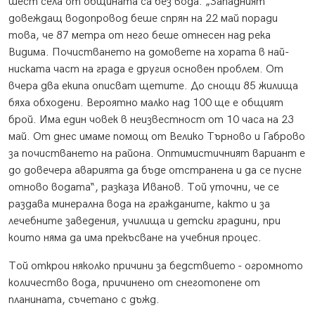
шест села от общината са без вода. „Западният
довеждащ водопровод беше спрян на 22 май поради
това, че 87 метра от него беше отнесен над река
Видима. Почистването на домовете на хората в най-
ниската част на града е другия основен проблем. От
вчера два екипа описват щетите. До снощи 85 жилища
бяха обходени. Вероятно малко над 100 ще е общият
брой. Има един човек в неизвестност от 10 часа на 23
май. От днес имаме помощ от Велико Търново и Габрово
за почистването на района. Оптимистичният вариант е
до довечера аварията да бъде отстранена и да се пусне
отново водата“, разказа Иванов. Той уточни, че се
раздава минерална вода на гражданите, както и за
лечебните заведения, училища и детски градини, при
които няма да има прекъсване на учебния процес.
Той открои няколко причини за бедствието - огромното
количество вода, причинено от снеготопене от
планината, съчетано с дъжд.