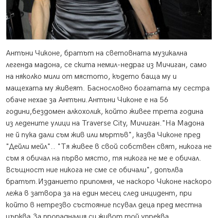
Антъни Чиконе, братът на световната музикална
легенда мадона, се скита немил-недраг из Мичиган, само
на няколко мили от мястото, където баща му и
мащехата му живеят.
Баснословно богатата му сестра
обаче нехае за Антъни.Антъни Чиконе е на 56
години,бездомен алкохолик, който живее трета година
из ледените улици на Traverse City, Мичиган."На Мадона
не й пука дали съм жив или мъртъв", казва Чиконе пред
"Дейли мейл".. "Тя живее в свой собствен свят, никога не
съм я обичал на първо място, тя никога не ме е обичал.
Всъщност ние никога не сме се обичали", допълва
братът.Изданието припомня, че наскоро Чиконе наскоро
лежа в затвора за на един месец след инцидент, при
който в нетрезво състояние псувал деца пред местна
църква.За пропадналия си живот той упреква