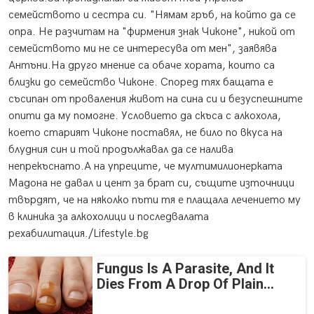
семейството и сестра си. "Нямам гръб, на който да се
опра. Не разчитам на "фирмения знак Чиконе", никой от
семейството ми не се интересува от мен", заявява
Антъни.
На друго мнение са обаче хората, които са
близки до семейство Чиконе. Според тях бащата е
съсипан от проваления живот на сина си и безуспешните
опити да му помогне. Условието да скъса с алкохола,
което старият Чиконе поставял, не било по вкуса на
блудния син и той продължавал да се налива
непрекъснато.А на упреците, че мултимилионерката
Мадона не давал и цент за брат си, същите източници
твърдят, че на няколко пъти тя е плащала лечението му
в клиника за алкохолици и последвалата
рехабилитация./Lifestyle.bg
Fungus Is A Parasite, And It
Dies From A Drop Of Plain...