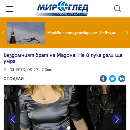
Вече не рушим само Земята: 4-тонен фрагмент на SpaceX удари луната
Москва с предупреждание: Невъзможно е да бъде победена ядрена сила като Русия
Бездомният брат на Мадона: Не й пука дали ще
умра
31.03.2013, 08:29 | Свят
СПОДЕЛИ:
Previous
Next