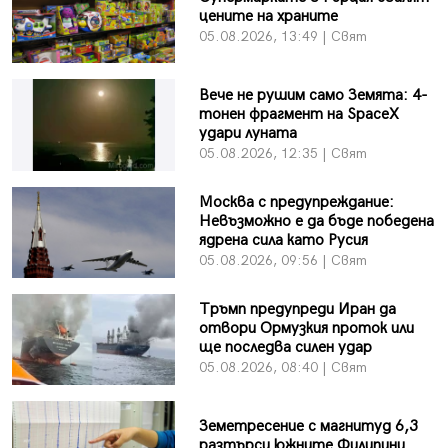
цените на храните
05.08.2026, 13:49 | Свят
Вече не рушим само Земята: 4-
тонен фрагмент на SpaceX
удари луната
05.08.2026, 12:35 | Свят
Москва с предупреждание:
Невъзможно е да бъде победена
ядрена сила като Русия
05.08.2026, 09:56 | Свят
Тръмп предупреди Иран да
отвори Ормузкия проток или
ще последва силен удар
05.08.2026, 08:40 | Свят
Земетресение с магнитуд 6,3
разтърси южните Филипини