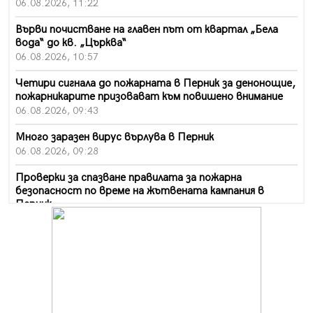
06.08.2026, 11:22
Върви почистване на главен път от квартал „Бела
вода“ до кв. „Църква“
06.08.2026, 10:57
Четири сигнала до пожарната в Перник за денонощие,
пожарникарите призовават към повишено внимание
06.08.2026, 09:43
Много заразен вирус върлува в Перник
06.08.2026, 09:28
Проверки за спазване правилата за пожарна
безопасност по време на жътвената кампания в
Перник
06.08.2026, 07:51
Ето какви забавления ще има през август в Перник
06.08.2026, 00:48
Пернишки експерт за фишинг измамите:
Проверявайте съмнителните линкове в bezopasno.net
05.08.2026, 15:42