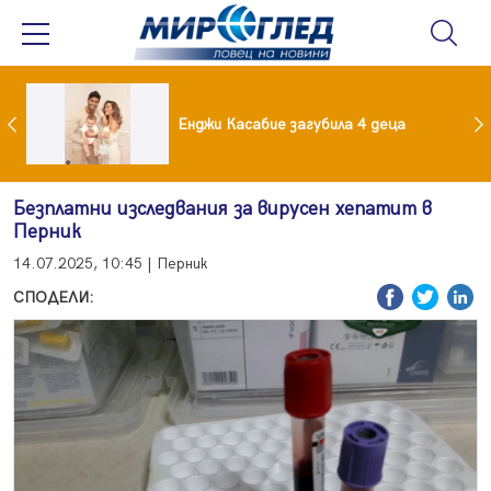
Край на приказката! Брадърите Стефан и Сияна се разделиха с гръм и трясък
Енджи Касабие загубила 4 деца
Безплатни изследвания за вирусен хепатит в
Перник
14.07.2025, 10:45 | Перник
СПОДЕЛИ: