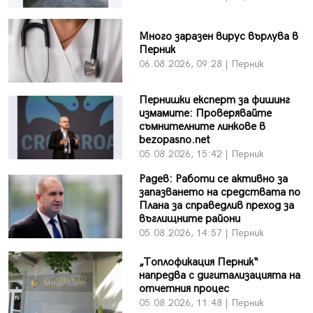
Много заразен вирус върлува в
Перник
06.08.2026, 09:28 | Перник
Пернишки експерт за фишинг
измамите: Проверявайте
съмнителните линкове в
bezopasno.net
05.08.2026, 15:42 | Перник
Радев: Работи се активно за
запазването на средствата по
Плана за справедлив преход за
въглищните райони
05.08.2026, 14:57 | Перник
„Топлофикация Перник“
напредва с дигитализацията на
отчетния процес
05.08.2026, 11:48 | Перник