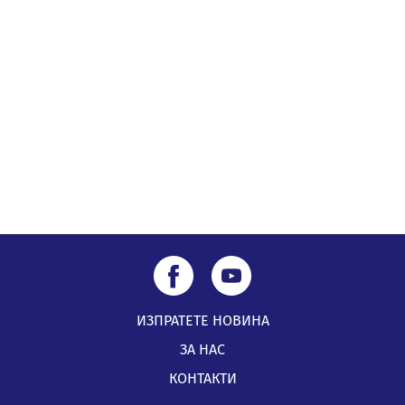
Млади мъже от Перник в инициатива „Перник
подкрепя своите пенсионери“
05.08.2026, 08:57
5 случая на хепатит от началото на юли до сега в
Перник
05.08.2026, 00:32
ИЗПРАТЕТЕ НОВИНА
ЗА НАС
КОНТАКТИ