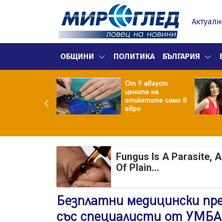
Актуалн
ОБЩИНИ
ПОЛИТИКА
БЪЛГАРИЯ
ект за
От 9 август
раждане на 13-
цените на
жна
етикетите само в
гаджамия"
евро
гневи жителите
Лондон
Fungus Is A Parasite, 
Of Plain...
Безплатни медицински пре
със специалисти от УМБА