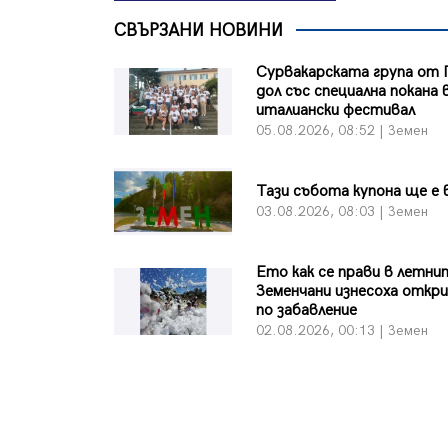
СВЪРЗАНИ НОВИНИ
Сурвакарската група от 
дол със специална покана 
италиански фестивал
05.08.2026, 08:52 | Земен
Тази събота купона ще е 
03.08.2026, 08:03 | Земен
Ето как се прави в летни
Земенчани изнесоха откр
по забавление
02.08.2026, 00:13 | Земен