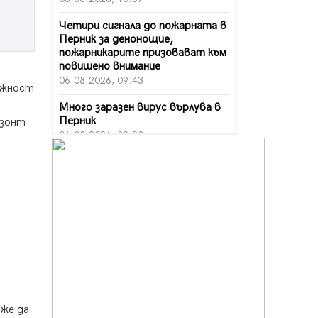
Четири сигнала до пожарната в
Перник за денонощие,
пожарникарите призовават към
повишено внимание
06.08.2026, 09:43
ожност
а
Много заразен вирус върлува в
Перник
изонт
06.08.2026, 09:28
Проверки за спазване правилата
за пожарна безопасност по
време на жътвената кампания в
Перник
06.08.2026, 07:51
Ето какви забавления ще има
през август в Перник
06.08.2026, 00:48
Пернишки експерт за фишинг
оже да
измамите: Проверявайте