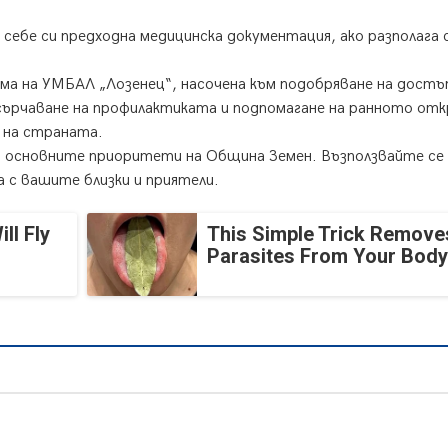
 себе си предходна медицинска документация, ако разполага 
ма на УМБАЛ „Лозенец“, насочена към подобряване на достъ
сърчаване на профилактиката и подпомагане на ранното отк
и на страната.
д основните приоритети на Община Земен. Възползвайте се
с вашите близки и приятели.
ll Fly
This Simple Trick Removes
Parasites From Your Body