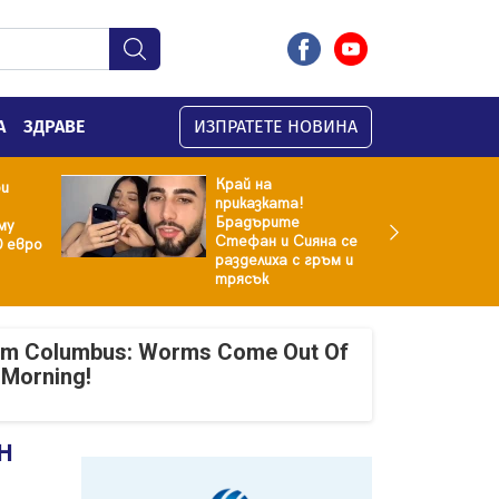
А
ЗДРАВЕ
ИЗПРАТЕТЕ НОВИНА
Край на
ри
приказката!
Брадърите
му
Стефан и Сияна се
0 евро
разделиха с гръм и
трясък
om Columbus: Worms Come Out Of
 Morning!
н