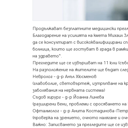
Продължават безплатните медицински прегл
Благодарение на усилията на кмета Михаил
да се консултират с висококвалифицирани 
болница, които ще гостуват в града в рамк
на здравето“.
Прегледите ще се извършват на 11 юли (събо
На разположение на жителите ще бъдат сле
Невролог – д-р Анъл Хюсменов
(главоболие, световъртеж, изтръпване на к
заболявания на нервната система)
Съдов хирург – д-р Йоанна Линева
(разширени вени, проблеми с оросяването н
Офталмолог – д-р Анита Костадинова-Пет
(проверка на зрението, очното налягане и оч
Важно: Записването за прегледите ще се из