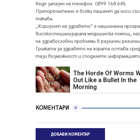
бъде запазен на телефон: 0899 168 645.
Препоръчително е всеки пациент да носи със
такава.
„Хоризонт на здравето“ е национална програ
високоспециализирана медицинска помощ, на
на здравословни проблеми в различни регион
Грижата за здравето на хората остава сре
тази възможност и споделете информацията 
The Horde Of Worms Wi
Out Like a Bullet In the
Morning
КОМЕНТАРИ
0
ДОБАВИ КОМЕНТАР