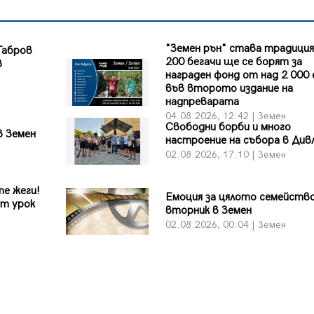
"Земен рън" става традиция
Габров
200 бегачи ще се борят за
в
награден фонд от над 2 000
във второто издание на
надпреварата
04.08.2026, 12:42 | Земен
Свободни борби и много
в Земен
настроение на събора в Див
02.08.2026, 17:10 | Земен
те жеги!
Емоция за цялото семейств
ит урок
вторник в Земен
02.08.2026, 00:04 | Земен