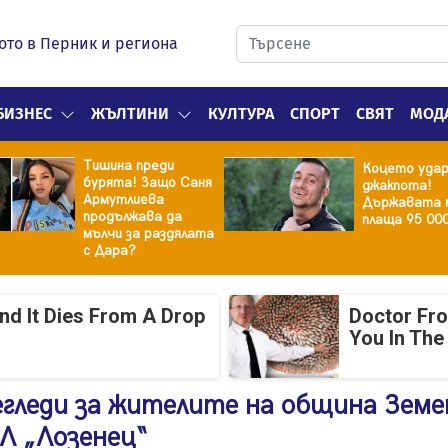
ото в Перник и региона
БИЗНЕС
ЖЪЛТИНИ
КУЛТУРА
СПОРТ
СВЯТ
МОД
Тишина преди
Коцето уда
бурята! Защо Саня
джакпота!
Армутлиева
Държавата 
продължава да
плаща 95 00
мълчи за раздялата
с Дара?
And It Dies From A Drop
Doctor Fr
You In The
гледи за жителите на община Земе
Л „Лозенец“