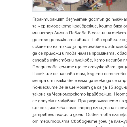
Гарантираният безплатен достъп до плажнат
за Черноморското крайбрежие, които бяха о
министър Лиляна Павлова.В сегашния текст 
достъп до плажната ивица. Това правеше не
искането на такси за преминаване с автомо
да се приложи и това налага промяната, об
създава изкуствени плажове, като насипва п
Преди това земите ще се отчуждават, защо
Пясък ще се насипва там, където естествен
метра от плажа вече няма да може да се стр
Концесиите вече ще могат да са за 15 годин
закона за Черноморското крайбрежие. Неотд
се допуска плажуване.При разполагането на 
ще се изчислява само според площтана пясъч
затревени площи и дюни. Освен това платфо
от територията.Свободните зони за плажу