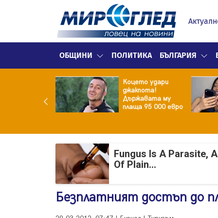
Актуалн
ОБЩИНИ
ПОЛИТИКА
БЪЛГАРИЯ
ина преди
Коцето удари
ята! Защо Саня
джакпота!
утлиева
Държавата му
дължава да
плаща 95 000 евро
чи за раздялата
ара?
Fungus Is A Parasite, 
Of Plain...
Безплатният достъп до пл