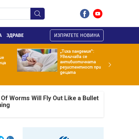
А
ЗДРАВЕ
ИЗПРАТЕТЕ НОВИНА
„Тиха пандемия“:
Увеличава се
ие
антибиотичната
еца
резистентност при
децата
Of Worms Will Fly Out Like a Bullet
ning