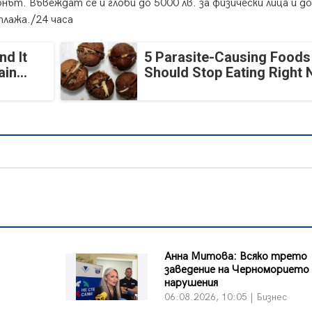
нът. Въвеждат се и глоби до 5000 лв. за физически лица и до
 плажа./24 часа
nd It
5 Parasite-Causing Foods
in...
Should Stop Eating Right
Анна Митова: Всяко трето
заведение на Черноморието 
нарушения
06.08.2026, 10:05 | Бизнес