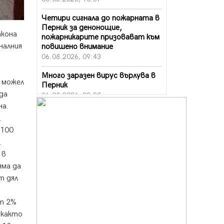
Четири сигнала до пожарната в
Перник за денонощие,
акона
пожарникарите призовават към
налния
повишено внимание
06.08.2026, 09:43
Много заразен вирус върлува в
е можел
Перник
да
06.08.2026, 09:28
на.
Проверки за спазване правилата
.
за пожарна безопасност по
 100
време на жътвената кампания в
.
Перник
06.08.2026, 07:51
 в
яма да
Ето какви забавления ще има
т дял
през август в Перник
06.08.2026, 00:48
от 2%
Пернишки експерт за фишинг
 както
измамите: Проверявайте