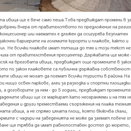
а ивица ще е вече само пеша.
Това предвиждат промени в з
добрени вчера от правителството по предложение на регио
концесионер или наемател е длъжен да осигурява безплатен
законни бариерите на големите курорти и плажове, както и
бил. Не всички плажове имат пътища до тях и този текст н
ясниха от правителствения пресцентър.Държавата ще може 
ясък на бреговата ивица, предвиждат още промените в зако
то по закон плажовете са публична държавна собственост
ите ивици не могат да поемат всички туристи в района.На
ои нищо освен паркове, алеи за разходка и спортни площадки
и, а договорите за нем - до 5 години, предвиждат промените
адените ивици ще се маркират като неохраняеми и на тях н
заведения и други преместваеми съоръжения на плажа техния
ната ивица, а не спрямо цялата площ, която включва скали,
рмите с чадъри на заведенията не може да заемат повече 
ване ще трябва да имат равнопоставен достъп до морето,