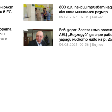
ен ръст
800 хил. пенсии тръгват над
и в ЕС
ако няма минимален размер
05.08.2026, 09:31 | Бизнес
хората,
Ревизоро: Засега няма опас
о и
АЕЦ „Козлодуй“ да спре раб
та е
заради ниското ниво на р. Д
04.08.2026, 09:36 | Бизнес