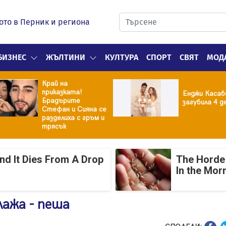
ото в Перник и региона
БИЗНЕС
ЖЪЛТИНИ
КУЛТУРА
СПОРТ
СВЯТ
МОД
Край на
приказката!
Енджи Касаб
Брадърите
загубила 4 д
Стефан и Сияна се
разделиха с гръм и
трясък
And It Dies From A Drop
The Horde 
In the Mor
ажа - пеша