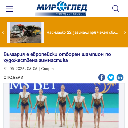
езидент: Искаме споразумение със САЩ , но без компромиси
Най-малко 22 загинали при челен сблъсък между два автобуса
България е европейски отборен шампион по
художествена гимнастика
31.05.2026, 08:06 | Спорт
СПОДЕЛИ: