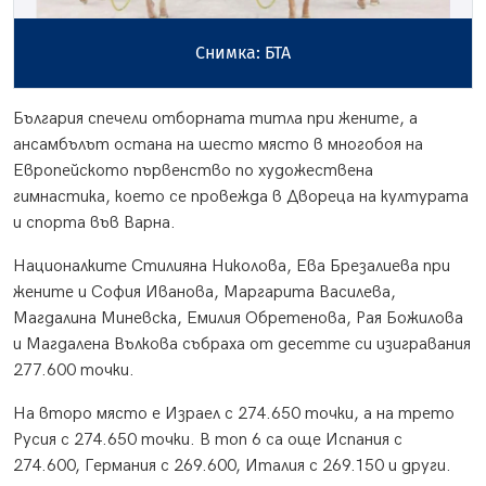
Снимка: БТА
България спечели отборната титла при жените, а
ансамбълът остана на шесто място в многобоя на
Европейското първенство по художествена
гимнастика, което се провежда в Двореца на културата
и спорта във Варна.
Националките Стилияна Николова, Ева Брезалиева при
жените и София Иванова, Маргарита Василева,
Магдалина Миневска, Емилия Обретенова, Рая Божилова
и Магдалена Вълкова събраха от десетте си изигравания
277.600 точки.
На второ място е Израел с 274.650 точки, а на трето
Русия с 274.650 точки. В топ 6 са още Испания с
274.600, Германия с 269.600, Италия с 269.150 и други.