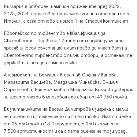
България е отборен шампион при жените през 2022,
2023, 2024, единствено миналата година отстъпи пред
Италия, а сега отново е номер 1 на Стария континент.
Европейското първенство е квалификация за
Световното. Първите 12-тима от индивидуалните
пресявки (осем съчетания) имат право да участват на
Световното първенство с пълни отбори, а останалите
държави - с по една гимнастичка.
Ансамбълът на България в състав София Иванова,
Маргарита Василева, Магдалина Миневска, Емилия
Обретенова, Рая Божилова и Магдалена Вълкова завърши
на шесто място в многобоя със сбор от 49.750 точки.
Възпитаничките на Весела Димитрова изиграха с малки
неточности изпълнението си с пет топки. Имат оценка
от 26.650 точки (13.0 трудност, 6.150 изпълнение,
7.500 артистичност) и са с пета оценка на този уред.