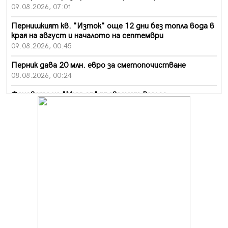
09.08.2026, 07:01
Пернишкият кв. "Изток" още 12 дни без топла вода в
края на август и началото на септември
09.08.2026, 00:45
Перник дава 20 млн. евро за сметопочистване
08.08.2026, 00:24
Феновете на "Миньор" превземат Разлог
07.08.2026, 14:52
Ремонтът на ул. "Ален мак" в Перник е в заключителен
етап
07.08.2026, 14:10
Фолклорен ансамбъл „Кладница“ с голямата награда от
фестивал в Полша
07.08.2026, 13:05
Частично бедствено положение в Перник заради
пропаднал път, обслужващ важен обект
07.08.2026, 12:05