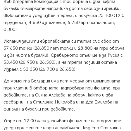
Във втората композиция с три обръча и два чифта
бухалки българките направиха доста сериозни грешки,
включително уред извън терена, и получиха 23.100 (12.0
трудност, 4.650 изпълнение, 6.750 артистичност,
0.300).
Испания защити европейската си титла със сбор от
57.650 точки (28.850 пет топки и 28.800 на три обръча
и два чифта бухалки). Сребърното отличие е за Русия с
53.450 (26.950 и 26.500), а на трета позиция остана
Израел с 53.350 (26.700 и 26.650).
До момента България има пет медала от шампионата -
три златни в отборната надпревара при жените, при
девойките, на Сияна Алекова на обръч, както и два
сребърни - на Стилияна Николова и на Деа Емилова на
финала на бухалки при девойките.
Утре от 12:00 часа започват финалите на отделните
уреди при жените и при ансамблите, където Стилияна