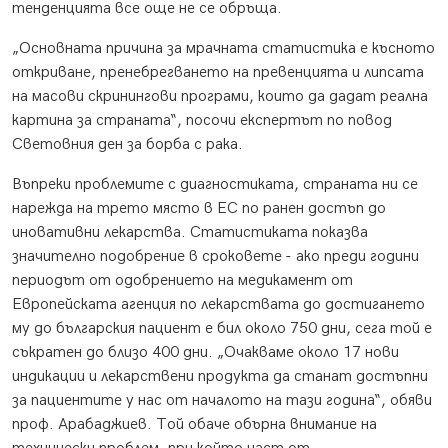
тенденцията все още не се обръща.
„Основната причина за мрачната статистика е късното
откриване, пренебрегването на превенцията и липсата
на масови скринингови програми, които да дадат реална
картина за страната“, посочи експертът по повод
Световния ден за борба с рака.
Въпреки проблемите с диагностиката, страната ни се
нарежда на трето място в ЕС по ранен достъп до
иновативни лекарства. Статистиката показва
значително подобрение в сроковете - ако преди години
периодът от одобрението на медикамент от
Европейската агенция по лекарствата до достигането
му до българския пациент е бил около 750 дни, сега той е
съкратен до близо 400 дни. „Очакваме около 17 нови
индикации и лекарствени продукта да станат достъпни
за пациентите у нас от началото на тази година“, обяви
проф. Арабаджиев. Той обаче обърна внимание на