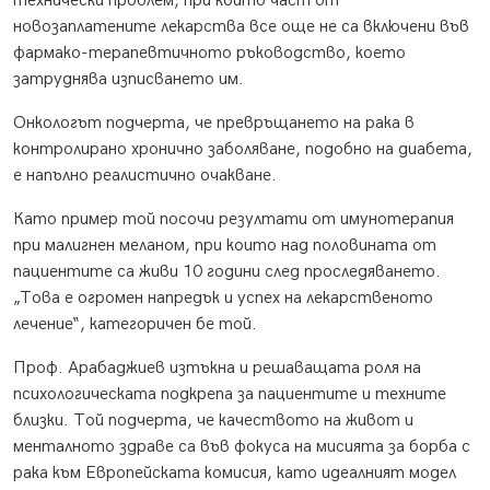
технически проблем, при който част от
новозаплатените лекарства все още не са включени във
фармако-терапевтичното ръководство, което
затруднява изписването им.
Онкологът подчерта, че превръщането на рака в
контролирано хронично заболяване, подобно на диабета,
е напълно реалистично очакване.
Като пример той посочи резултати от имунотерапия
при малигнен меланом, при които над половината от
пациентите са живи 10 години след проследяването.
„Това е огромен напредък и успех на лекарственото
лечение“, категоричен бе той.
Проф. Арабаджиев изтъкна и решаващата роля на
психологическата подкрепа за пациентите и техните
близки. Той подчерта, че качеството на живот и
менталното здраве са във фокуса на мисията за борба с
рака към Европейската комисия, като идеалният модел