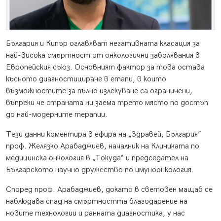
България и Кипър оглавяват негативната класация за
най-висока смъртност от онкологични заболявания в
Европейския съюз. Основният фактор за това остава
късното диагностициране в етапи, в които
възможностите за пълно излекуване са ограничени,
въпреки че страната ни заема трето място по достъп
до най-модерните терапии.
Тези данни коментира в ефира на „Здравей, България”
проф. Желязко Арабаджиев, началник на Клиниката по
медицинска онкология в „Токуда“ и председател на
Българското научно дружество по имуноонкология.
Според проф. Арабаджиев, докато в световен мащаб се
наблюдава спад на смъртността благодарение на
новите технологии и ранната диагностика, у нас