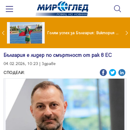
Когато всичко те дразни: тези трикове променят настроението за минути
Голям успех за България: Виктория Ангелова грабна световна титла в тройния скок
България е лидер по смъртност от рак в ЕС
04.02.2026, 10:23 | Здраве
СПОДЕЛИ: