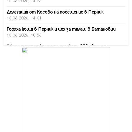
10.08.2026, 14:28
Делегация от Косово на посещение в Перник
10.08.2026, 14:01
Горяха къща в Перник и цех за талаш в Батановци
10.08.2026, 10:58
14-годишни откраднаха стоки за 100 евро от
хипермаркет в Перник
10.08.2026, 10:55
Деца трошиха площадка в Перник, задържаха 18-
годишен
10.08.2026, 10:52
Мъж рани с нож жена си в Перник, баща би дъщеря си
в Радомир
10.08.2026, 10:47
Кой е 20 000-ия посетител на изложбата на Дали в
Перник
10.08.2026, 08:36