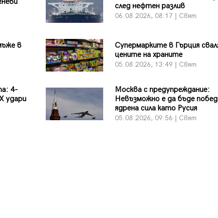
гневи
след нефтен разлив
06.08.2026, 08:17 | Свят
мъже в
Супермарките в Гърция сва
цените на храните
05.08.2026, 13:49 | Свят
а: 4-
Москва с предупреждание:
X удари
Невъзможно е да бъде побед
ядрена сила като Русия
05.08.2026, 09:56 | Свят