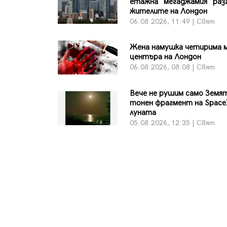
етажна "мегаджамия" раз
жителите на Лондон
06.08.2026, 11:49 | Свят
Жена намушка четирима 
центъра на Лондон
06.08.2026, 08:08 | Свят
Вече не рушим само Земят
тонен фрагмент на Space
луната
05.08.2026, 12:35 | Свят