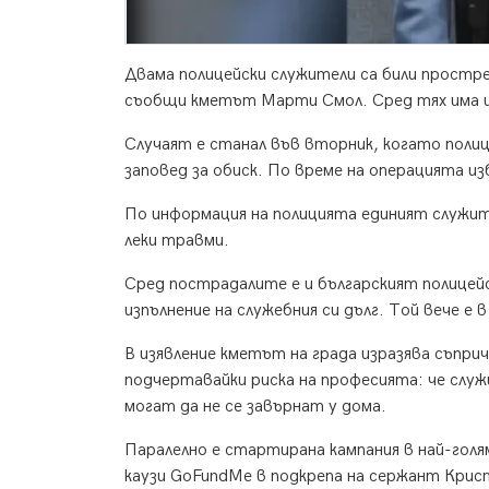
Двама полицейски служители са били простре
съобщи кметът Марти Смол. Сред тях има и
Случаят е станал във вторник, когато поли
заповед за обиск. По време на операцията из
По информация на полицията единият служит
леки травми.
Сред пострадалите е и българският полицей
изпълнение на служебния си дълг. Той вече е
В изявление кметът на града изразява съпр
подчертавайки риска на професията: че служ
могат да не се завърнат у дома.
Паралелно е стартирана кампания в най-голя
каузи GoFundMe в подкрепа на сержант Крист