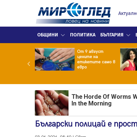
Актуалн
ОБЩИНИ
ПОЛИТИКА
БЪЛГАРИЯ
ект за
От 9 август
раждане на 13-
цените на
жна
етикетите само в
гаджамия"
евро
гневи жителите
Лондон
The Horde Of Worms Will
In the Morning
Български полицай е прос