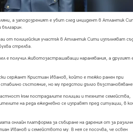
ляни, а заподозреният е убит след инцидент в Атлантик Си
 българин.
цаи от полицейския участък в Атлантик Сити изпълняват съ
бухва стрелба.
ел е получил животозастрашаващи наранявания, а другият е
ски сержант Кристиан Иванов, който е тежко ранен при
 в стабилно състояние, но му предстои дълго възстановяване
ичастност към пострадалите полицаи и техните семейства,
ителите на реда ежедневно се изправят пред ситуации, в к
мата онлайн платформа за събиране на дарения от за различ
иан Иванов и семейството му. В нея се посочва, че освен