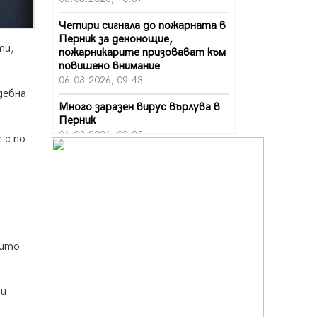
Четири сигнала до пожарната в
Перник за денонощие,
ти,
пожарникарите призовават към
повишено внимание
06.08.2026, 09:43
дебна
Много заразен вирус върлува в
Перник
06.08.2026, 09:28
 с по-
Проверки за спазване правилата
за пожарна безопасност по
време на жътвената кампания в
.
Перник
06.08.2026, 07:51
Ето какви забавления ще има
оито
през август в Перник
06.08.2026, 00:48
ни
Пернишки експерт за фишинг
измамите: Проверявайте