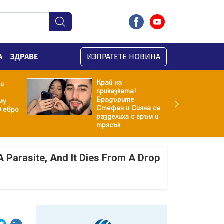
А
ЗДРАВЕ
ИЗПРАТЕТЕ НОВИНА
Край на
ри
приказката!
Брадърите
му
Стефан и Сияна се
0 евро
разделиха с гръм и
трясък
A Parasite, And It Dies From A Drop