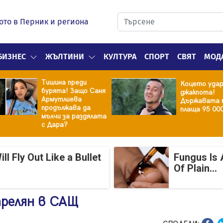
ото в Перник и региона
БИЗНЕС
ЖЪЛТИНИ
КУЛТУРА
СПОРТ
СВЯТ
МОД
Тишина преди
Коцето уда
бурята! Защо Саня
джакпота!
Армутлиева
Държавата 
продължава да
плаща 95 00
мълчи за раздялата
с Дара?
 Fly Out Like a Bullet
Fungus Is 
Of Plain...
трелян в САЩ