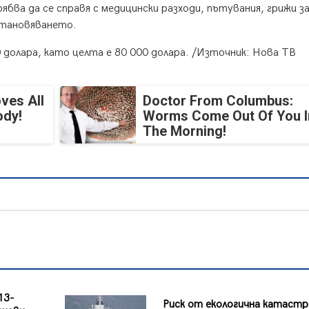
ва да се справя с медицински разходи, пътувания, грижи за
становяването.
 долара, като целта е 80 000 долара. /Източник: Нова ТВ
ves All
Doctor From Columbus:
ody!
Worms Come Out Of You I
The Morning!
13-
Риск от екологична катаст