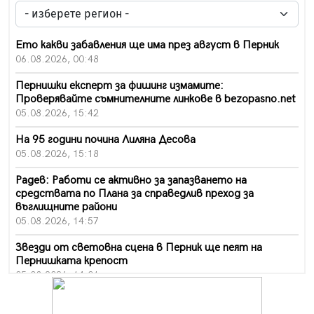
Ето какви забавления ще има през август в Перник
06.08.2026, 00:48
Пернишки експерт за фишинг измамите:
Проверявайте съмнителните линкове в bezopasno.net
05.08.2026, 15:42
На 95 години почина Лиляна Десова
05.08.2026, 15:18
Радев: Работи се активно за запазването на
средствата по Плана за справедлив преход за
въглищните райони
05.08.2026, 14:57
Звезди от световна сцена в Перник ще пеят на
Пернишката крепост
05.08.2026, 14:01
„Топлофикация Перник“ напредва с дигитализацията