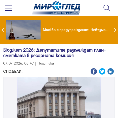
Вече не рушим само Земята: 4-тонен фрагмент на SpaceX удари луната
Москва с предупреждание: Невъзможно е да бъде победена ядрена сила като Русия
Бюджет 2026: Депутатите разглеждат план-
сметката в ресорната комисия
07.07.2026, 08:47 | Политика
СПОДЕЛИ: