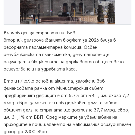
Ключов ден за страната ни. Във
вторник дългоочакваният бюджет за 2026 влиза в
ресорната парламентарна комисия. Освен
републиканската план-сметка, депутатите ще
разгледат и бюджетите на държавното обществено
осигуряване и на здравната каса.
Ето и няколко основни акцента, заложени във
финансовата рамка от Министерския съвет:
предвиденият дефицит е от 5,7% от БВП, или около 7,2
млрд. евро, заложен е и нов държавен дълг, с който
общият дълг на страната ще достигне 37,7 млрд. евро,
или 31,1% от БВП. Сред мерките за увеличаване на
приходите е повишаването на максималния осигурителен
доход до 2300 евро.