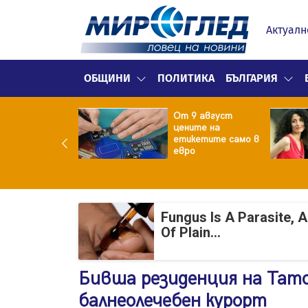
Актуалн
ОБЩИНИ
ПОЛИТИКА
БЪЛГАРИЯ
ект за
От 9 август
раждане на 13-
цените на
жна
етикетите само в
гаджамия"
евро
гневи жителите
Лондон
Fungus Is A Parasite, 
Of Plain...
Бивша резиденция на Тато
балнеолечебен курорт