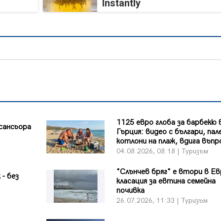
Instantly
1125 евро глоба за барбекю 
сансьора
Гърция: видео с българи, па
котлони на плаж, вдига въпр
04.08.2026, 08:18 | Туризъм
"Слънчев бряг" е втори в Ев
 - без
класация за евтина семейна
почивка
26.07.2026, 11:33 | Туризъм