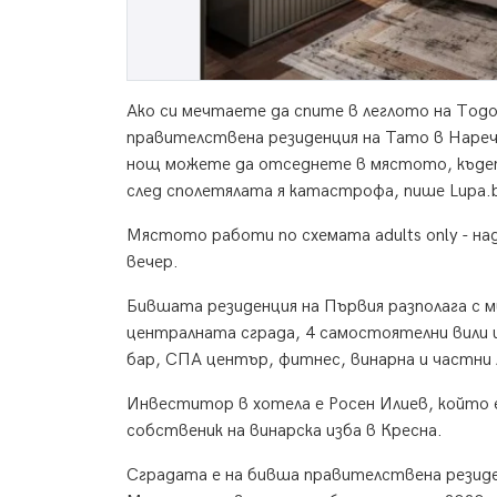
Ако си мечтаете да спите в леглото на То
правителствена резиденция на Тато в Нареч
нощ можете да отседнете в мястото, къдет
след сполетялата я катастрофа, пише Lupa.
Мястото работи по схемата adults only - на
вечер.
Бившата резиденция на Първия разполага с м
централната сграда, 4 самостоятелни вили и
бар, СПА център, фитнес, винарна и частни 
Инвеститор в хотела е Росен Илиев, който 
собственик на винарска изба в Кресна.
Сградата е на бивша правителствена резид