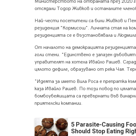
Министерството на отбраната през 2020 г.,
отсядали Тодор Живков и останалите члено
Най-чести посетители са били Живков и Пенч
резиденция "Кормисош". Личната стая на ком
резиденцията се е възстановявала и Людми
От началото на демокрацията резиденцията е
голи стени. "Единствено е запазен дъбовият
управителят на хотела Ивайло Рашев. Сграда
цялото дефиле, образувано от река Чая. Тер
"Идеята за името Вила Роса е препратка към
каза Ивайло Рашев. По този повод по цялата
бомбоубежищата са превърнати във винарна 
приятелски компании.
5 Parasite-Causing Fo
Should Stop Eating Ri