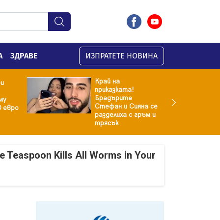
А
ЗДРАВЕ
ИЗПРАТЕТЕ НОВИНА
Край на
ри
приказката!
Брадърите
му
Стефан и Сияна се
0 евро
разделиха с гръм и
трясък
e Teaspoon Kills All Worms in Your