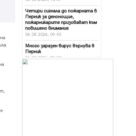
Четири сигнала до пожарната в
Перник за денонощие,
пожарникарите призовават към
повишено внимание
06.08.2026, 09:43
 на
ила
Много заразен вирус върлува в
Перник
06.08.2026, 09:28
на
Проверки за спазване правилата
за пожарна безопасност по
време на жътвената кампания в
Перник
нт,
06.08.2026, 07:51
Ето какви забавления ще има
през август в Перник
 е
06.08.2026, 00:48
Пернишки експерт за фишинг
измамите: Проверявайте