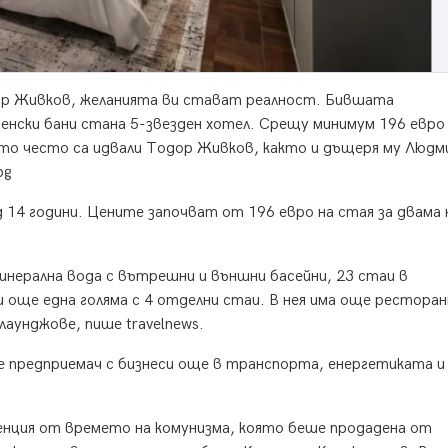
дор Живков, желанията ви стават реалност. Бившата
енски бани стана 5-звезден хотел. Срещу минимум 196 евро
о често са идвали Тодор Живков, както и дъщеря му Людм
bg
д 14 години. Цените започват от 196 евро на стая за двама 
инерална вода с вътрешни и външни басейни, 23 стаи в
 още една голяма с 4 отделни стаи. В нея има още рестора
лаунджове, пише travelnews.
е предприемач с бизнеси още в транспорта, енергетиката и
енция от времето на комунизма, която беше продадена от