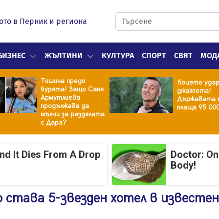
ото в Перник и региона
БИЗНЕС
ЖЪЛТИНИ
КУЛТУРА
СПОРТ
СВЯТ
МОД
Тишина преди
Коцето уда
бурята! Защо Саня
джакпота!
Армутлиева
Държавата 
продължава да
плаща 95 00
мълчи за раздялата
с Дара?
And It Dies From A Drop
Doctor: On
Body!
 става 5-звезден хотел в известен