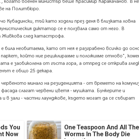
 когато военен министър беше Красимир Каракачанов. В не
ве на Политбюро.
о Кубадински, тъй като ходели през деня в близката ловна
унистическия диктатор се е ползвала само от него. В
ла Живкова след катастрофа.
 била необитаема, като от нея е разграбено всичко до осн
 паркет, който ние рециклирахме и положихме отново", ком
та е заобиколена от гъста гора, а отпред се открива глед
енът е общо 25 декара.
 червеното минало на резиденцията - от времето на комуни
 фасада слагат червени цветя - мушката. Бункерите и
и в зали - частни лаунджове, където могат да се събират
ods You
One Teaspoon And All The
ght Now
Worms In The Body Die