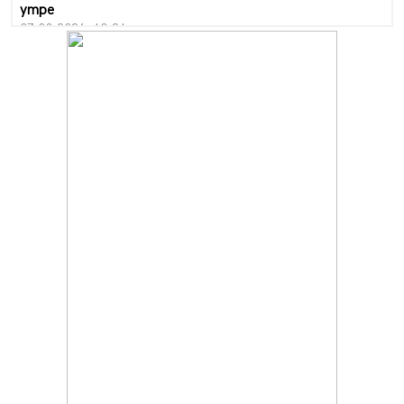
утре
07.08.2026, 10:21
Първите крачки в помощ на пенсионерите в Перник,
вече са факт
07.08.2026, 09:18
Пак ограничават камионите по магистралите в петък
и неделя. Ето обходните маршрути
07.08.2026, 07:55
Ето какво вдъхнови Здравка Евтимова за новата ѝ
книга
07.08.2026, 00:11
Продължава изграждането на нови паркоместа в
Перник
06.08.2026, 11:22
Върви почистване на главен път от квартал „Бела
вода“ до кв. „Църква“
06.08.2026, 10:57