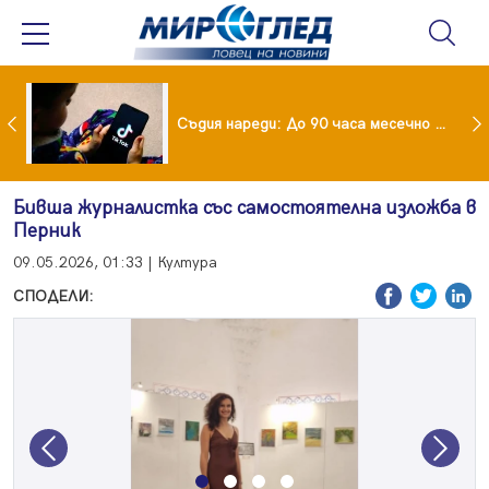
Майка уби четирите си деца с помощта на баба им, след което се самоуби
Съдия нареди: До 90 часа месечно във фейсбук и инстаграм за непълнолетни
Бивша журналистка със самостоятелна изложба в
Перник
09.05.2026, 01:33 | Култура
СПОДЕЛИ:
Previous
Next