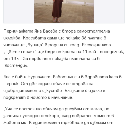
Перничанката Яна Васева с втора самостоятелна
изложба. Красивата дама ще покаже 36 платна в
читалище „Зуница“ в родния си град. Експозицията
„Цветен полъх“ ще бъде открита на 11 май – понеделник,
от 18 ч. За първи път показва платната си в
Кюстендил.
Яна е бивш журналист. Работила е и в Здравната каса в
Перник. От две години обаче се отдава на
изобразителното изкуство. Близките ѝ изцяло я
подкрепят в новото ѝ начинание.
„Уча се постоянно обичам да рисувам от малка, но
започнах усърдно отскоро, след повратен момент в
живота ми. В един момент трябваше да избягам от