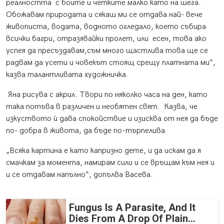
реалността с боите и четките малко като на шега.
Обожавам природата и сякаш ми се отдава най- вече
живописта, водата, водното огледало, което събира
всички багри, отразявайки пролет, или есен, това ако
успея да пресъздавам,съм много щастлива това ще се
радвам да усети и човекът стоящ срещу платната ми“,
казва талантливата художничка.
Яна рисува с акрил. Твори по няколко часа на ден, като
така потъва в различен и необятен свят. Казва, че
изкуството ѝ дава спокойствие и изисква от нея да бъде
по- добра в живота, да бъде по-търпелива.
„Всяка картина е като капризно дете, и да искам да я
смачкам за момента, намирам сили и се връщам към нея и
и се отдавам напълно“, допълва Васева.
Fungus Is A Parasite, And It
Dies From A Drop Of Plain...