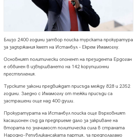
Близо 2400 години затвор поиска турската прокуратура
за задържания кмет на Истанбул – Екрем Имамоглу.
Основният политически опонент на президента Ердоган
е обвинен в извършването на 142 корупционни
престъпления.
Турските закони предвиждат присъда между 828 и 2352
години. Заедно с Имамоглу от тежки присъди са
застрашени още над 400 души.
Прокуратурата на Истанбул поиска още Върховният
касационен съд да предприеме дало за закриване на
втората по значимост политическа сила в страната
Народно-Републикансаката партия, за предполагамо