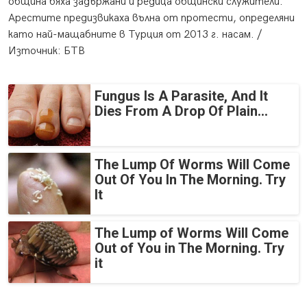
община бяха задържани и редица общински служители.
Арестите предизвикаха вълна от протести, определяни
като най-мащабните в Турция от 2013 г. насам. /
Източник: БТВ
Fungus Is A Parasite, And It
Dies From A Drop Of Plain...
The Lump Of Worms Will Come
Out Of You In The Morning. Try
It
The Lump of Worms Will Come
Out of You in The Morning. Try
it