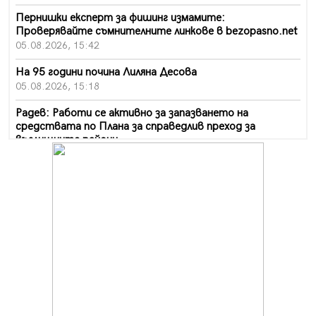
Пернишки експерт за фишинг измамите:
Проверявайте съмнителните линкове в bezopasno.net
05.08.2026, 15:42
На 95 години почина Лиляна Десова
05.08.2026, 15:18
Радев: Работи се активно за запазването на
средствата по Плана за справедлив преход за
въглищните райони
05.08.2026, 14:57
Звезди от световна сцена в Перник ще пеят на
Пернишката крепост
05.08.2026, 14:01
„Топлофикация Перник“ напредва с дигитализацията
на отчетния процес
05.08.2026, 11:48
Радев: Работи се усилено за спасяване на средствата
по Плана за справедлив преход за Стара Загора,