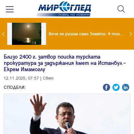
Супермарките в Гърция свалят цените на храните
Вече не рушим само Земята: 4-тонен фрагмент на SpaceX удари луната
Близо 2400 г. затвор поиска турската
прокуратура за задържания кмет на Истанбул –
Екрем Имамоглу
12.11.2025, 07:57 | Свят
СПОДЕЛИ: