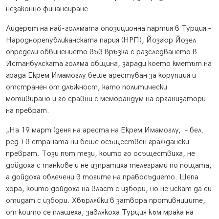
незаконно финансиране.
Лидерът на най-голямата опозиционна партия в Турция –
Народнорепубликанската пария (НРП), Йозгюр Йозел
определи обвинението във връзка с разследването в
Истанбулската голяма община, заради което кметът на
града Екрем Имамоглу беше арестуван за корупция и
отстранен от длъжност, като политически
мотивирано и го сравни с меморандум на организатори
на преврат.
„На 19 март (деня на ареста на Екрем Имамоглу, – бел.
ред.) в страната ни беше осъществен граждански
преврат. Този път тези, които го осъществиха, не
дойдоха с танкове и не изпратиха телеграми по пощата,
а дойдоха облечени в тогите на правосъдието. Шепа
хора, които дойдоха на власт с избори, но не искат да си
отидат с избори. Хвърляйки в затвора противниците,
от които се плашеха, завлякоха Турция към мрака на