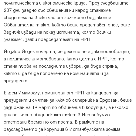
политическата и икономическа криза. През следващите
237 дни заедно със свещения ни народ станахме
свидетели на всеки час от голямото беззаконие.
Обвинителният акт, който беше представен днес, още
веднъж извади на показ истината, която всички
знаехме“, заяви председателят на НРП.
Йозгюр Йозел почерта, че делото не е законосъобразно,
а политически мотивирано, като целта е НРП, която
стана първа на последните избори, да бъде спряна,
както и да бъде попречено на номинацията ѝ за
президент.
Екрем Имамоглу, номиниран от НРП за кандидат за
президент и смятан за ключов съперник на Ердоган, беше
задържан на 19 март по обвинения в корупция, а няколко
дни по-късно общинският съвет в Истанбул го
отстрани временно от поста. В рамките на
разследването за корупция в Истанбулската голяма