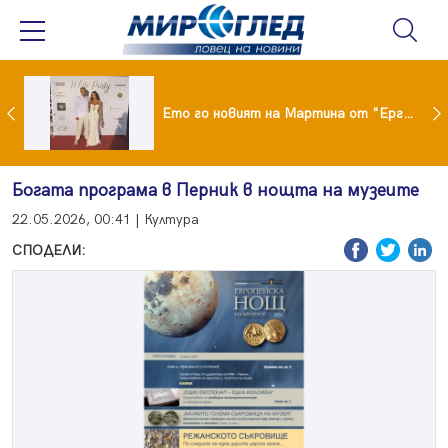
ики Кънчев се разведе тайно като Геро
Ето го новият на Мартина от "Ергенът"
Богата програма в Перник в нощта на музеите
22.05.2026, 00:41 | Култура
СПОДЕЛИ: