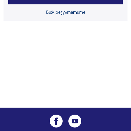
06.08.2026, 07:51
Ето какви забавления ще има през август в Перник
Виж резултатите
06.08.2026, 00:48
Пернишки експерт за фишинг измамите:
Проверявайте съмнителните линкове в bezopasno.net
05.08.2026, 15:42