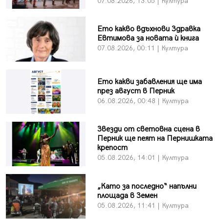
07.08.2026, 13:05 | Култура
Ето какво вдъхнови Здравка
Евтимова за новата ѝ книга
07.08.2026, 00:11 | Култура
Ето какви забавления ще има
през август в Перник
06.08.2026, 00:48 | Култура
Звезди от световна сцена в
Перник ще пеят на Пернишката
крепост
05.08.2026, 14:01 | Култура
„Като за последно“ напълни
площада в Земен
05.08.2026, 11:41 | Култура