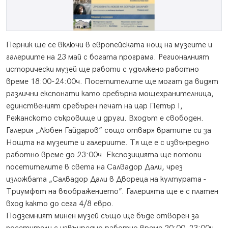
Перник ще се включи в европейската нощ на музеите и
галериите на 23 май с богата програма. Регионалният
исторически музей ще работи с удължено работно
време 18:00-24:00ч. Посетителите ще могат да видят
различни експонати като сребърна мощехранителница,
единственият сребърен печат на цар Петър I,
Режанското съкровище и други. Входът е свободен.
Галерия „Любен Гайдаров” също отваря вратите си за
Нощта на музеите и галериите. Тя ще е с извънредно
работно време до 23:00ч. Експозицията ще потопи
посетителите в света на Салвадор Дали, чрез
изложбата „Салвадор Дали в Двореца на културата -
Триумфът на въображението”. Галерията ще е с платен
вход както до сега 4/8 евро.
Подземният минен музей също ще бъде отворен за