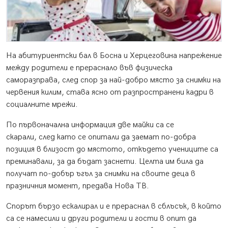
На абитуриентски бал в Босна и Херцеговина напрежение
между родители е прераснало във физическа
саморазправа, след спор за най-добро място за снимки на
червения килим, става ясно от разпространени кадри в
социалните мрежи.
По първоначална информация две майки са се
скарали, след като се опитали да заемат по-добра
позиция в близост до мястото, откъдето учениците са
преминавали, за да бъдат заснети. Целта им била да
получат по-добър ъгъл за снимки на своите деца в
празничния момент, предава Нова ТВ.
Спорът бързо ескалирал и е прераснал в сблъсък, в който
са се намесили и други родители и гости в опит да