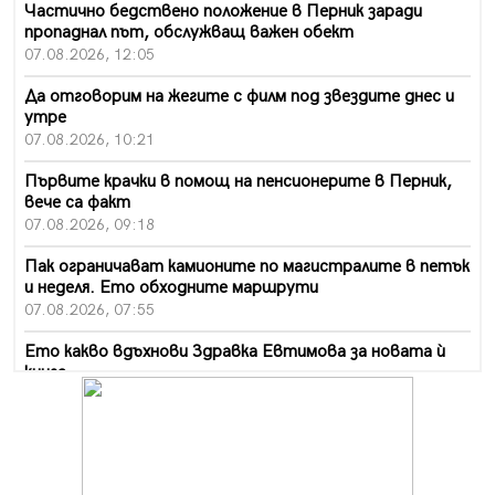
Частично бедствено положение в Перник заради
пропаднал път, обслужващ важен обект
07.08.2026, 12:05
Да отговорим на жегите с филм под звездите днес и
утре
07.08.2026, 10:21
Първите крачки в помощ на пенсионерите в Перник,
вече са факт
07.08.2026, 09:18
Пак ограничават камионите по магистралите в петък
и неделя. Ето обходните маршрути
07.08.2026, 07:55
Ето какво вдъхнови Здравка Евтимова за новата ѝ
книга
07.08.2026, 00:11
Продължава изграждането на нови паркоместа в
Перник
06.08.2026, 11:22