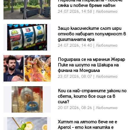
Пергола на терасата – повече
сянка и повече време навън
24.07.2026, 14:58 | Любопитно
Защо класическите слот игри
отново набират популярност в
дигиталната ера
24.07.2026, 14:40 | Любопитно
Подиграха се на мрачния Жерар
Пике на шоуто на Шакира на
финала на Мондиала
23.07.2026, 08:07 | Любопитно
Кои са най-странните закони по
света, които все още са в
сила?
20.07.2026, 08:26 | Любопитно
Хитът на лятото вече не е
Aperol – ето коя напитка е