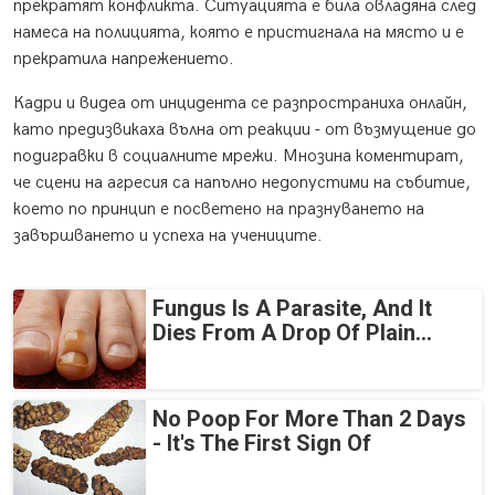
прекратят конфликта. Ситуацията е била овладяна след
намеса на полицията, която е пристигнала на място и е
прекратила напрежението.
Кадри и видеа от инцидента се разпространиха онлайн,
като предизвикаха вълна от реакции - от възмущение до
подигравки в социалните мрежи. Мнозина коментират,
че сцени на агресия са напълно недопустими на събитие,
което по принцип е посветено на празнуването на
завършването и успеха на учениците.
Fungus Is A Parasite, And It
Dies From A Drop Of Plain...
No Poop For More Than 2 Days
- It's The First Sign Of