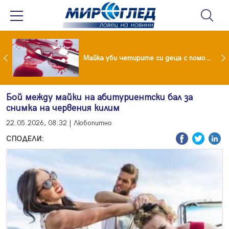
Проф.Кантарджиев: Пазете се от комарите и полово предаваните инфекции
Майка уби четирите си деца с помощта на баба им, след което се самоуби
Бой между майки на абитуриентски бал за
снимка на червения килим
22.05.2026, 08:32 | Любопитно
СПОДЕЛИ: