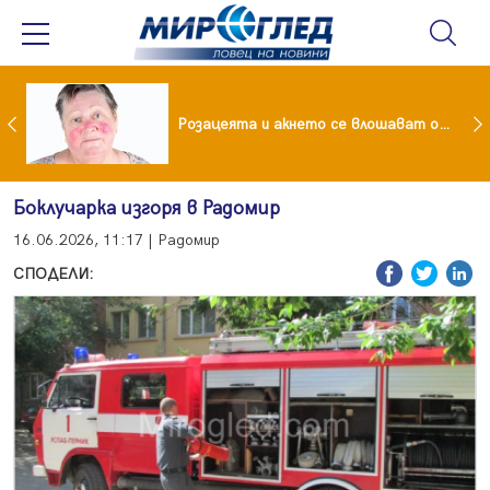
ейчева отиде на море след убийството на Владо Загатото, скарала се с него за пари
Розацеята и акнето се влошават от слънцето
Боклучарка изгоря в Радомир
16.06.2026, 11:17 | Радомир
СПОДЕЛИ: