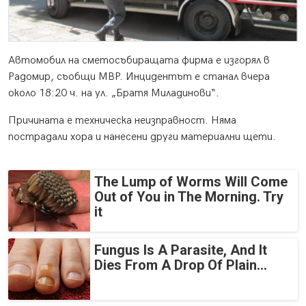
Автомобил на сметосъбиращата фирма е изгорял в
Радомир, съобщи МВР. Инцидентът е станал вчера
около 18:20 ч. на ул. „Братя Миладинови“.
Причината е техническа неизправност. Няма
пострадали хора и нанесени други материални щети.
The Lump of Worms Will Come
Out of You in The Morning. Try
it
Fungus Is A Parasite, And It
Dies From A Drop Of Plain...