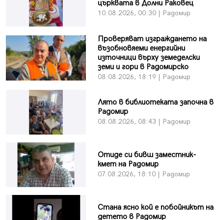
църквата в Долни Раковец
10.08.2026, 00:30 | Радомир
Проверяват изграждането на
възобновяеми енергийни
източници върху земеделски
земи и гори в Радомирско
08.08.2026, 18:19 | Радомир
Лято в библиотеката започна в
Радомир
08.08.2026, 08:43 | Радомир
Отиде си бивш заместник-
кмет на Радомир
07.08.2026, 18:10 | Радомир
Стана ясно кой е побойникът на
детето в Радомир