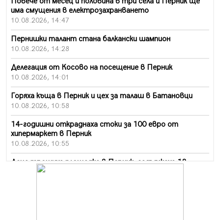
Повече от месец и половина в три села и Перник ще
има смущения в електрозахранването
10.08.2026, 14:47
Пернишки талант стана балкански шампион
10.08.2026, 14:28
Делегация от Косово на посещение в Перник
10.08.2026, 14:01
Горяха къща в Перник и цех за талаш в Батановци
10.08.2026, 10:58
14-годишни откраднаха стоки за 100 евро от
хипермаркет в Перник
10.08.2026, 10:55
Деца трошиха площадка в Перник, задържаха 18-
годишен
10.08.2026, 10:52
Мъж рани с нож жена си в Перник, баща би дъщеря си
в Радомир
10.08.2026, 10:47