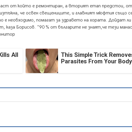
част от който е ремонтиран, а вторият етап предстои, от
изтъкна, че освен свещениците, и главният мюфтия също с
то е необходимо, помагат за здравето на хората. Дойдат л
т, каза Борисов. "90 % от българите не знаят,че тези мана
онитор
lls All
This Simple Trick Removes
Parasites From Your Body