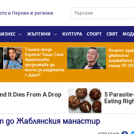
ото в Перник и региона
БИЗНЕС
ЖЪЛТИНИ
КУЛТУРА
СПОРТ
СВЯТ
МОД
Тишина преди
Коцето уда
бурята! Защо Саня
джакпота!
Армутлиева
Държавата 
продължава да
плаща 95 00
мълчи за раздялата
с Дара?
And It Dies From A Drop
5 Parasite
Eating Rig
т до Жаблянския манастир