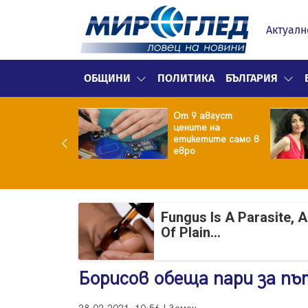
Актуалн
ОБЩИНИ
ПОЛИТИКА
БЪЛГАРИЯ
ект за
От 9 август
раждане на 13-
цените на
жна
етикетите само в
гаджамия"
евро
гневи жителите
Лондон
Fungus Is A Parasite, 
Of Plain...
Борисов обеща пари за пъ