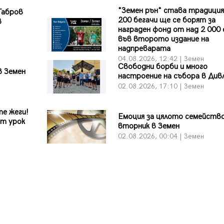
"Земен рън" става традиция
Габров
200 бегачи ще се борят за
в
награден фонд от над 2 000
във второто издание на
надпреварата
04.08.2026, 12:42 | Земен
Свободни борби и много
в Земен
настроение на събора в Див
02.08.2026, 17:10 | Земен
те жеги!
Емоция за цялото семейств
ит урок
вторник в Земен
02.08.2026, 00:04 | Земен