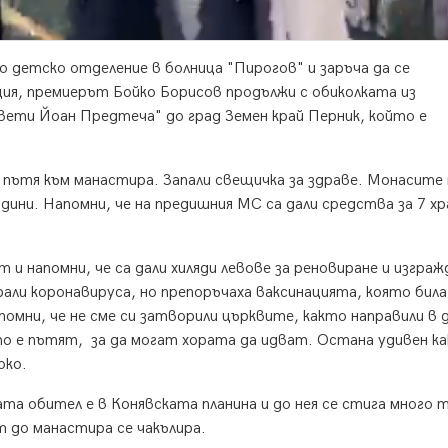
 детско отделение в болница "Пирогов" и заръча да се
ция, премиерът Бойко Борисов продължи с обиколката из
ети Йоан Предтеча" до град Земен край Перник, който е
и пътя към манастира. Запали свещичка за здраве. Монасите
одини. Напомни, че на предишния МС са дали средства за 7 хр
 и напомни, че са дали хиляди левове за реновиране и изграж
рали коронавируса, но препоръчаха ваксинацията, която била
омни, че не сме си затворили църквите, както направили в 
о е пътят, за да могат хората да идват. Остана удивен ка
око.
ата обител е в Конявската планина и до нея се стига много 
 до манастира се чакълира.