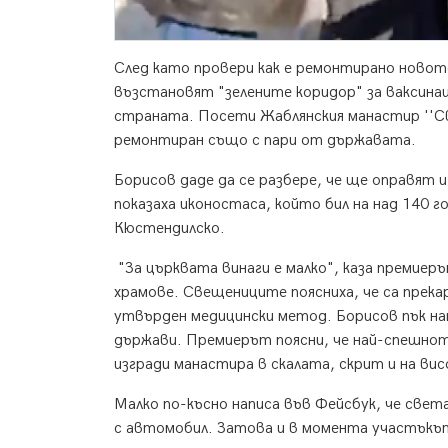
След като провери как е ремонтирано новото
възстановят "зелените коридор" за ваксина
страната. Посети Жаблянския манастир ''Св
ремонтиран също с пари от държавата.
Борисов даде да се разбере, че ще оправят 
показаха иконостаса, който бил на над 140 г
Кюстендилско.
"За църквата винаги е малко", каза премиерът
храмове. Свещениците поясниха, че са прека
утвърден медицински метод. Борисов пък нап
държави. Премиерът поясни, че най-спешнот
изгради манастира в скалата, скрит и на вис
Малко по-късно написа във Фейсбук, че свет
с автомобил. Затова и в момента участъкът