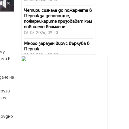
Четири сигнала до пожарната в
Перник за денонощие,
пожарникарите призовават към
повишено внимание
06.08.2026, 09:43
Много заразен вирус върлува в
Перник
 му
06.08.2026, 09:28
ама в
Проверки за спазване правилата
за пожарна безопасност по
време на жътвената кампания в
дане на
Перник
06.08.2026, 07:51
други
к са
Ето какви забавления ще има
през август в Перник
06.08.2026, 00:48
трудно
Пернишки експерт за фишинг
измамите: Проверявайте