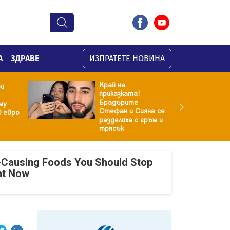
А
ЗДРАВЕ
ИЗПРАТЕТЕ НОВИНА
Край на
ри
приказката!
Брадърите
му
Стефан и Сияна се
0 евро
разделиха с гръм и
трясък
-Causing Foods You Should Stop
ht Now