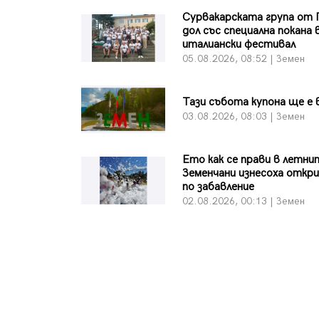
Сурвакарската група от 
дол със специална покана 
италиански фестивал
05.08.2026, 08:52 | Земен
Тази събота купона ще е 
03.08.2026, 08:03 | Земен
Ето как се прави в летни
Земенчани изнесоха откр
по забавление
02.08.2026, 00:13 | Земен