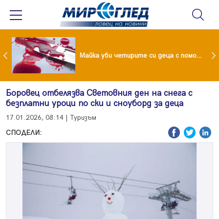
Проф.Кантарджиев: Пазете се от комарите и полово предаваните инфекции
Майка уби четирите си деца с помощта на баба им, след което се самоуби
Боровец отбелязва Световния ден на снега с
безплатни уроци по ски и сноуборд за деца
17.01.2026, 08:14 | Туризъм
СПОДЕЛИ: