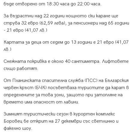
бъде отворено от 18:30 часа до 22:00 часа.
За възрастни над 22 години нощното ски каране ще
струва 32 евро (62,59 лева), за пенсионери над 65 години
- 21 евро (41,07 лв.)
Картата за деца от седем до 13 години е 21 евро (41,07
лв.)
Снежната покривка е около 40 сантиметра. Лифтовете
също работят.
От Планинската спасителна служба (ПСС) на Българския
червен кръст (БЧК) посъветваха туристите да карат в
определените за това зони, защото при затопляне на
времето има опасност от лавини.
Зимният туристически сезон в курортен комплекс
Боровец бе открит на 27 декември със светлинно и
факелно шоу.