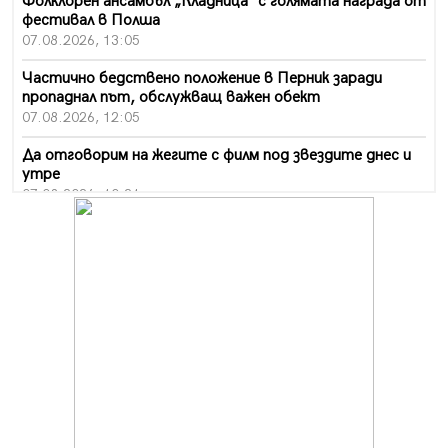
Фолклорен ансамбъл „Кладница“ с голямата награда от
фестивал в Полша
07.08.2026, 13:05
Частично бедствено положение в Перник заради
пропаднал път, обслужващ важен обект
07.08.2026, 12:05
Да отговорим на жегите с филм под звездите днес и
утре
07.08.2026, 10:21
Първите крачки в помощ на пенсионерите в Перник,
вече са факт
07.08.2026, 09:18
Пак ограничават камионите по магистралите в петък
и неделя. Ето обходните маршрути
07.08.2026, 07:55
Ето какво вдъхнови Здравка Евтимова за новата ѝ
книга
07.08.2026, 00:11