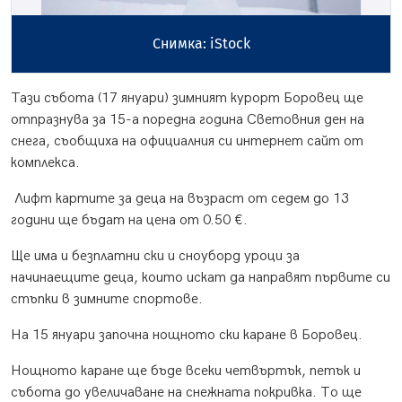
Снимка: iStock
Тази събота (17 януари) зимният курорт Боровец ще
отпразнува за 15-а поредна година Световния ден на
снега, съобщиха на официалния си интернет сайт от
комплекса.
Лифт картите за деца на възраст от седем до 13
години ще бъдат на цена от 0.50 €.
Ще има и безплатни ски и сноуборд уроци за
начинаещите деца, които искат да направят първите си
стъпки в зимните спортове.
На 15 януари започна нощното ски каране в Боровец.
Нощното каране ще бъде всеки четвъртък, петък и
събота до увеличаване на снежната покривка. То ще