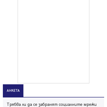
Продължава изграждането на нови паркоместа в
Перник
06.08.2026, 11:22
Върви почистване на главен път от квартал „Бела
вода“ до кв. „Църква“
06.08.2026, 10:57
Четири сигнала до пожарната в Перник за денонощие,
пожарникарите призовават към повишено внимание
06.08.2026, 09:43
Много заразен вирус върлува в Перник
06.08.2026, 09:28
Проверки за спазване правилата за пожарна
безопасност по време на жътвената кампания в
Перник
06.08.2026, 07:51
АНКЕТА
Ето какви забавления ще има през август в Перник
06.08.2026, 00:48
Трябва ли да се забранят социалните мрежи