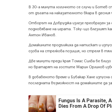
В 30-а минута логичното се случи и Ботев с
от дъгата на наказателното вкара в десния
Отборът на Добруджа излезе преобразен за 
подновяване на играта. Току-що влезлият ка
Антон Иванов.
Домакините продължиха да натискат и изпус
озова на стрелкова позиция, но стреля в тя
Две минути преди края Томас Силва бе близо
но вратарят на гостите Марин Орлинов изби
В добавеното време и Бубакар Хане изпусна 
последната възможност на домакините да за
Fungus Is A Parasite, A
Dies From A Drop Of Pla