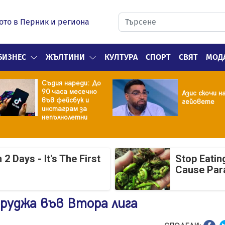
ото в Перник и региона
БИЗНЕС
ЖЪЛТИНИ
КУЛТУРА
СПОРТ
СВЯТ
МОД
Съдия нареди: До
90 часа месечно
Азис скочи н
във фейсбук и
гейовете
инстаграм за
непълнолетни
 Days - It's The First
Stop Eatin
Cause Par
руджа във Втора лига