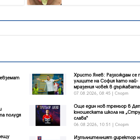
Христо Янев: Разхождам се 
ревземат
улиците на София като най-
мразения човек в държавата
07.08.2026, 08:45 | Спорт
Още един нов треньор в Де
и
юношеската школа на „Стр
та полудя
слава“
06.08.2026, 10:51 | Спорт
рещу
Изпълнителният директор н