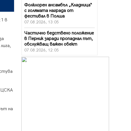
Фолклорен ансамбъл „Кладница“
с голямата награда от
фестивал в Полша
:1 в
07.08.2026, 13:05
Частично бедствено положение
в Перник заради пропаднал път,
за
обслужващ важен обект
лига,
07.08.2026, 12:05
Да отговорим на жегите с филм
под звездите днес и утре
остува
07.08.2026, 10:21
Първите крачки в помощ на
пенсионерите в Перник, вече са
т ЦСКА
факт
07.08.2026, 09:18
рът на
Пак ограничават камионите по
магистралите в петък и неделя.
Ето обходните маршрути
07.08.2026, 07:55