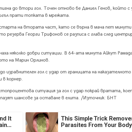
тигна до втори гол. Точен отново бе Даниел Генов, който с 
 ъгъл прати топката в мрежата.
старта на втората част, като се върна в мача пет минути
то резерва Георги Трифонов се разписа с глава след центри
наха няколко добри ситуации. В 64-ата минута Айкут Рамада
лото на Марин Орлинов.
 до изравнителен гол с удар от границата на наказателното 
 в корнер.
стопроцентова ситуация за гол с удар покрай вратата, кое
пазят шансове за оставане в елита. /Източник: БНТ
nd It
This Simple Trick Removes
in...
Parasites From Your Body