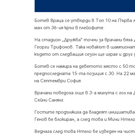
Ботев Враца се утвърди в Топ 10 на Първа 
мач от 36-ия кръг в плейофите.
На стадион „Дружба“ точни за врачани бяха 
Георги Трифонов. Така новакът в шампионата
където от следващия сезон ще играе и друг
Ботев се намира на деветото място с 50 то
предпоследната 15-та позиция с 30. На 22 
на Септември София.
Врачани поведоха още в 3-а минута с гол на
Сейни Санянг.
Гостите продължиха да владеят инициативата
Генов бе блокиран, а след това и Мичи Нтело
Веднага след това Нтело бе изведен на чист