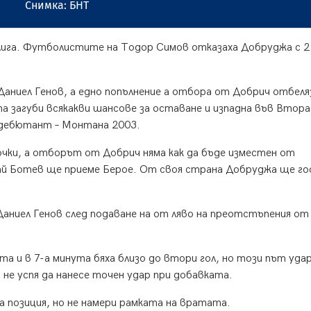
Снимка: БНТ
лига. Футболистите на Тодор Симов отказаха Добруджа с 2
Даниел Генов, а едно попълнение а отбора от Добрич отбеля
 загуби всякакви шансове за оставане и изпадна във Втора 
 дебютант – Монтана 2003.
чки, а отборът от Добрич няма как да бъде изместен от
май Ботев ще приеме Берое. От своя страна Добруджа ще г
 Даниел Генов след подаване на от ляво на преотстъпения о
 и в 7-а минута бяха близо до втори гол, но този път уда
 не успя да нанесе точен удар при добавката.
а позиция, но не намери рамката на вратата.