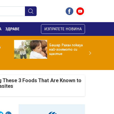
А
ЗДРАВЕ
ИЗПРАТЕТЕ НОВИНА
Башар Рахал показа
а
най-голямото си
щастие
g These 3 Foods That Are Known to
asites