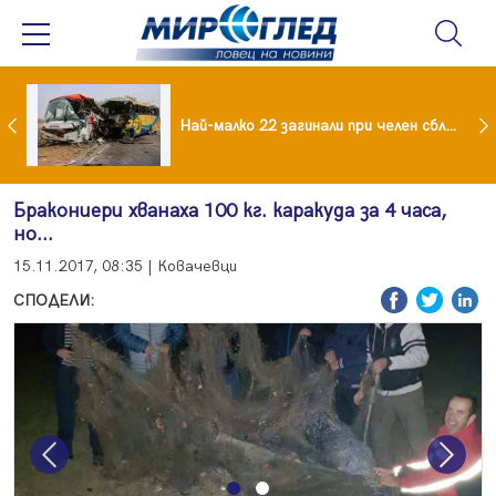
езидент: Искаме споразумение със САЩ , но без компромиси
Най-малко 22 загинали при челен сблъсък между два автобуса
Бракониери хванаха 100 кг. каракуда за 4 часа,
но...
15.11.2017, 08:35 | Ковачевци
СПОДЕЛИ:
Previous
Next