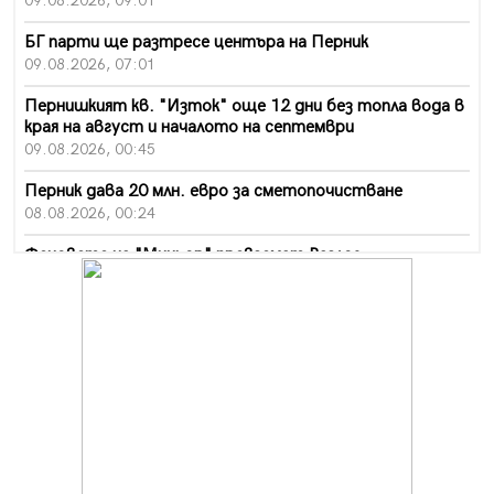
09.08.2026, 09:01
БГ парти ще разтресе центъра на Перник
09.08.2026, 07:01
Пернишкият кв. "Изток" още 12 дни без топла вода в
края на август и началото на септември
09.08.2026, 00:45
Перник дава 20 млн. евро за сметопочистване
08.08.2026, 00:24
Феновете на "Миньор" превземат Разлог
07.08.2026, 14:52
Ремонтът на ул. "Ален мак" в Перник е в заключителен
етап
07.08.2026, 14:10
Фолклорен ансамбъл „Кладница“ с голямата награда от
фестивал в Полша
07.08.2026, 13:05
Частично бедствено положение в Перник заради