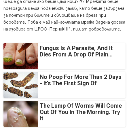
щеше да стане ако беше цяла нощ??!? Мрежата беше
преградила целия Ковачевски залив, като беше завързана
за понтон при вилите и свършваше на брега при
боровете. Това е май най-голямата мрежа вадена досега
на язовира от ЦРОО-Перник!!!“, пишат доброволците.
Fungus Is A Parasite, And It
Dies From A Drop Of Plain...
No Poop For More Than 2 Days
- It's The First Sign Of
The Lump Of Worms Will Come
Out Of You In The Morning. Try
It