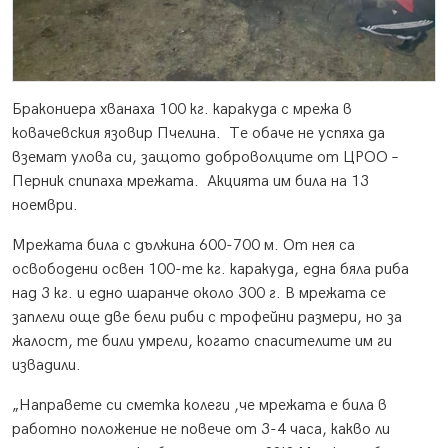
Бракониера хванаха 100 кг. каракуда с мрежа в
ковачевския язовир Пчелина. Те обаче не успяха да
вземат улова си, защото доброволците от ЦРОО –
Перник спипаха мрежата. Акцията им била на 13
ноември.
Мрежата била с дължина 600-700 м. От нея са
освободени освен 100-те кг. каракуда, една бяла риба
над 3 кг. и едно шаранче около 300 г. В мрежата се
заплели още две бели риби с трофейни размери, но за
жалост, те били умрели, когато спасителите им ги
извадили.
„Направете си сметка колеги ,че мрежата е била в
работно положение не повече от 3-4 часа, какво ли