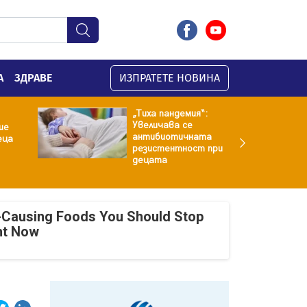
А
ЗДРАВЕ
ИЗПРАТЕТЕ НОВИНА
„Тиха пандемия“:
Увеличава се
ие
антибиотичната
еца
резистентност при
децата
-Causing Foods You Should Stop
ht Now