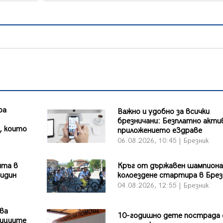
ра
Важно и удобно за всички
брезничани: Безплатно акт
, които
приложението еЗдраве
06.08.2026, 10:45 | Брезник
ята в
Кръг от държавен шампион
Видин
колоездене стартира в Брез
04.08.2026, 12:55 | Брезник
ява
10-годишно дете пострада 
зициите