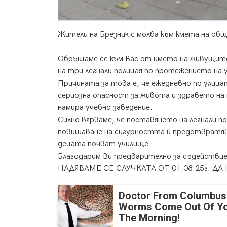
Жители на Брезник с молба към кмета на общ
Обръщаме се към Вас от името на живущите н
на три легнали полицая по протежението на 
Причината за това е, че ежедневно по улиц
сериозна опасност за живота и здравето на 
намира учебно заведение.
Силно вярваме, че поставянето на легнали п
повишаване на сигурността и предотвратяв
децата почват училище.
Благодарим Ви предварително за съдействиет
НАДЯВАМЕ СЕ СЛУЧКАТА ОТ 01.08.25г. ДА Н
Doctor From Columbus
Worms Come Out Of Yo
The Morning!