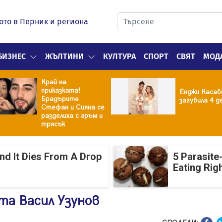
ото в Перник и региона
БИЗНЕС
ЖЪЛТИНИ
КУЛТУРА
СПОРТ
СВЯТ
МОД
Край на
приказката!
Енджи Касаб
Брадърите
загубила 4 д
Стефан и Сияна се
разделиха с гръм и
трясък
And It Dies From A Drop
5 Parasite
Eating Rig
ета Васил Узунов