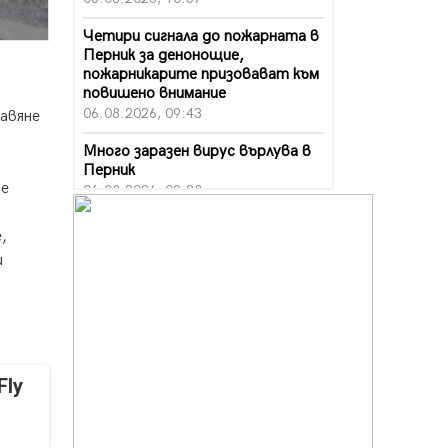
Четири сигнала до пожарната в
Перник за денонощие,
пожарникарите призовават към
повишено внимание
06.08.2026, 09:43
тавяне
Много заразен вирус върлува в
Перник
се
06.08.2026, 09:28
Проверки за спазване правилата
,
за пожарна безопасност по
и
време на жътвената кампания в
Перник
06.08.2026, 07:51
Ето какви забавления ще има
през август в Перник
06.08.2026, 00:48
Fly
Пернишки експерт за фишинг
измамите: Проверявайте