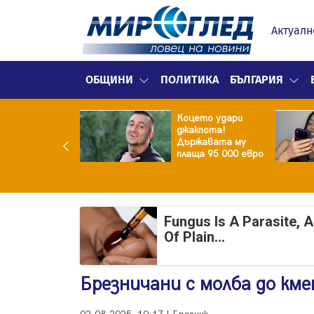
Актуалн
ОБЩИНИ
ПОЛИТИКА
БЪЛГАРИЯ
ина преди
Коцето удари
ята! Защо Саня
джакпота!
утлиева
Държавата му
дължава да
плаща 95 000 евро
чи за раздялата
ара?
Fungus Is A Parasite, 
Of Plain...
Брезничани с молба до км