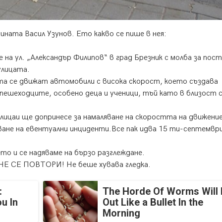
ината Васил Узунов. Ето какво се пише в нея:
а ул. „Александър Филипов“ в град Брезник с молба за пос
улицата.
ата се движат автомобили с висока скорост, което създава
пешеходците, особено деца и ученици, тъй като в близост 
олицаи ще допринесе за намаляване на скоростта на движение
ане на евентуални инциденти.Все пак идва 15 ти-септемвр
о и се надяваме на бързо разглеждане.
Е СЕ ПОВТОРИ! Не беше хувава гледка.
:
The Horde Of Worms Will 
u In
Out Like a Bullet In the
Morning