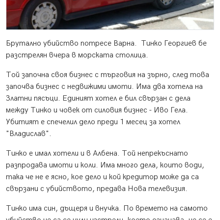
Брутално убийство потресе Варна. Тинко Георгиев бе
разстрелян вчера в морската столица.
Той започна своя бизнес с търговия на зърно, след това
започва бизнес с недвижими имоти. Има два хотела на
Златни пясъци. Единият хотел е бил свързан с дела
между Тинко и човек от силовия бизнес - Иво Гела.
Убитият е спечелил дело преди 1 месец за хотел
"Владислав".
Тинко е имал хотели и в Албена. Той непрекъснато
разпродава имоти и коли. Има много дела, които води,
така че не е ясно, кое дело и кой кредитор може да са
свързани с убийството, предава Нова телевизия.
Тинко има син, дъщеря и внучка. По времето на самото