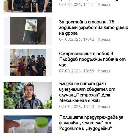
07.08.2026, 14:51 | Крими
За достойни старини: 75-
годишен заработва като дилър
на дрога
07.08.2026, 14:42 | Крими
Смъртоносният побой в
Пловдив продължил повече от
час
07.08.2026, 13:58 | Крими
Близки се питат дали
изчезналият свидетел от
случая „Петрохан“ Деян
Мексиканеца е жив
07.08.2026, 13:53 | Крими
Полицията предупреждава за
фалшиви „лечители“ от
Родопите и „чудодейни“