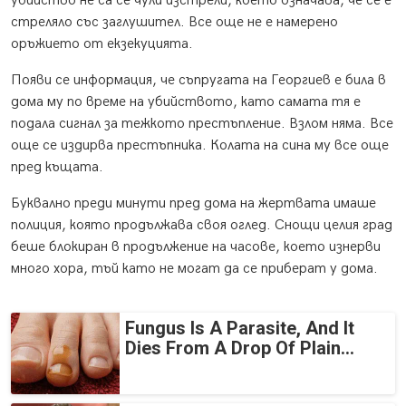
убийство не са се чули изстрели, което означава, че се е
стреляло със заглушител. Все още не е намерено
оръжието от екзекуцията.
Появи се информация, че съпругата на Георгиев е била в
дома му по време на убийството, като самата тя е
подала сигнал за тежкото престъпление. Взлом няма. Все
още се издирва престъпника. Колата на сина му все още
пред къщата.
Буквално преди минути пред дома на жертвата имаше
полиция, която продължава своя оглед. Снощи целия град
беше блокиран в продължение на часове, което изнерви
много хора, тъй като не могат да се приберат у дома.
Fungus Is A Parasite, And It
Dies From A Drop Of Plain...