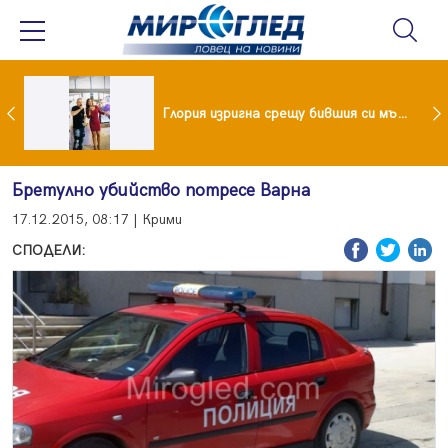
 и майка си построиха къща от 8000 стъклени бутилки
Глория изригна срещу бившия си мъж: Беше със 120-килограмова жена! Искаше бърза печалба...
Бретулно убийство потресе Варна
17.12.2015, 08:17 | Крими
СПОДЕЛИ: