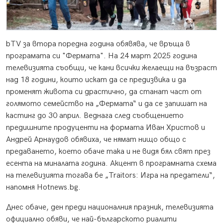
bTV за втора поредна година обявява, че връща в
програмата си "Фермата". На 24 март 2025 година
телевизията съобщи, че кани всички желаещи на възраст
над 18 години, които искат да се предизвика и да
променят живота си драстично, да станат част от
голямото семейство на „Фермата“ и да се запишат на
кастинг до 30 април. Веднага след съобщението
предишните продуценти на формата Иван Христов и
Андрей Арнаудов обявиха, че нямат нищо общо с
предаването, което обаче така и не видя бял свят през
есента на миналата година. Акцент в програмната схема
на телевизията тогава бе „Traitors: Игра на предатели“,
напомня Hotnews.bg.
Днес обаче, ден преди националния празник, телевизията
официално обяви, че най-българското риалити