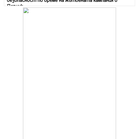
безопасност по време на жътвената кампания в
Перник
06.08.2026, 07:51
Ето какви забавления ще има през август в Перник
06.08.2026, 00:48
Пернишки експерт за фишинг измамите:
Проверявайте съмнителните линкове в bezopasno.net
05.08.2026, 15:42
На 95 години почина Лиляна Десова
05.08.2026, 15:18
Радев: Работи се активно за запазването на
средствата по Плана за справедлив преход за
въглищните райони
05.08.2026, 14:57
Звезди от световна сцена в Перник ще пеят на
Пернишката крепост
05.08.2026, 14:01
„Топлофикация Перник“ напредва с дигитализацията