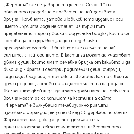
„Фермата“ ще се завърне тази есен. Сезон 10 на
обичаното предаване е посветен на най-здравата
връзка – кръвната, затова и юбилейното издание носи
името „Кръвта вода не става“. За първи път
предаването търси двойки с роднинска връзка, които са
готови да се изправят заедно пред всички
предизвикателства. В битките ще оцелеят не най-
силните, а най-единните. В кастинга могат да участват
двама души, които имат семейна връзка от какъвто и да
било вид – братя и сестри, родители и деца, съпрузи,
годеници, близнаци, тъстове и свекърви, както и всички
други роднини, готови да защитят честта на рода си.
Желаещите двойки да изпитат здравината на кръвната
връзка могат да се запишат за кастинг на сайта.
„Фермата“ е вълнуващо телевизионно риалити,
излъчвано с грандиозен успех в над 50 държави по света.
Форматът има доказан успех, дължащ се на
оригиналността, автентичността и невероятното