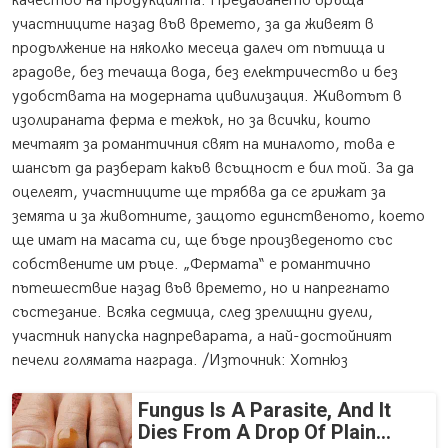
качество на продукцията. Предаването връща
участниците назад във времето, за да живеят в
продължение на няколко месеца далеч от пътища и
градове, без течаща вода, без електричество и без
удобствата на модерната цивилизация. Животът в
изолираната ферма е тежък, но за всички, които
мечтаят за романтичния свят на миналото, това е
шансът да разберат какъв всъщност е бил той. За да
оцелеят, участниците ще трябва да се грижат за
земята и за животните, защото единственото, което
ще имат на масата си, ще бъде произведеното със
собствените им ръце. „Фермата“ е романтично
пътешествие назад във времето, но и напрегнато
състезание. Всяка седмица, след зрелищни дуели,
участник напуска надпреварата, а най-достойният
печели голямата награда. /Източник: Хотнюз
Fungus Is A Parasite, And It
Dies From A Drop Of Plain...