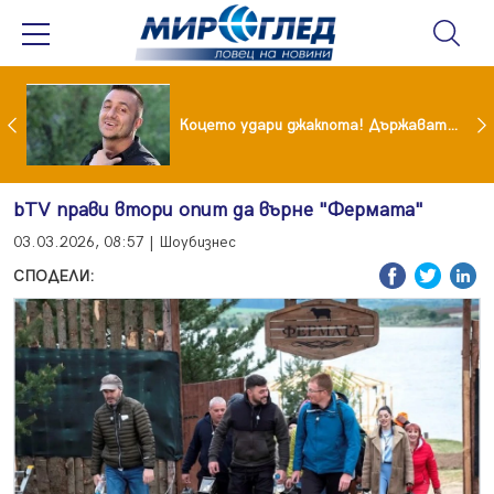
преди бурята! Защо Саня Армутлиева продължава да мълчи за раздялата с Дара?
Коцето удари джакпота! Държавата му плаща 95 000 евро
bTV прави втори опит да върне "Фермата"
03.03.2026, 08:57 | Шоубизнес
СПОДЕЛИ: