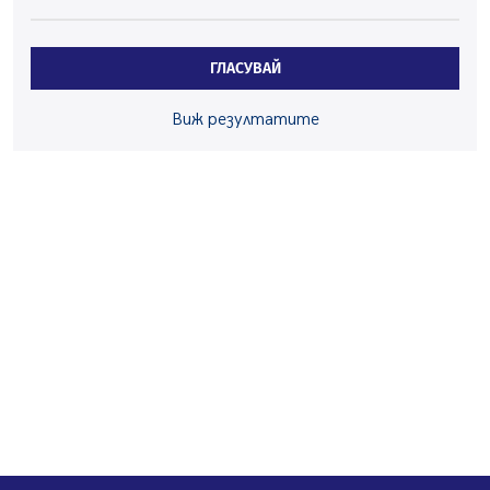
Здравният министър Катя Ивкова и депутата от
Перник Мартин Жлябинков обходиха здравни
ГЛАСУВАЙ
заведения в Перник
05.08.2026, 09:06
Виж резултатите
Извънредният и пълномощен посланик на Иран на
посещение в музея в Перник
05.08.2026, 09:02
Млади мъже от Перник в инициатива „Перник
подкрепя своите пенсионери“
05.08.2026, 08:57
5 случая на хепатит от началото на юли до сега в
Перник
05.08.2026, 00:32