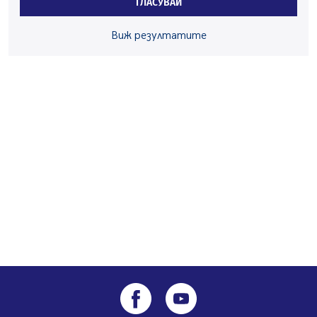
ГЛАСУВАЙ
06.08.2026, 07:51
Ето какви забавления ще има през август в Перник
Виж резултатите
06.08.2026, 00:48
Пернишки експерт за фишинг измамите:
Проверявайте съмнителните линкове в bezopasno.net
05.08.2026, 15:42