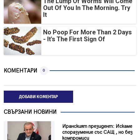
The Lump Of Worms Will Come
Out Of You In The Morning. Try
It
No Poop For More Than 2 Days
- It's The First Sign Of
КОМЕНТАРИ
0
ДОБАВИ КОМЕНТАР
СВЪРЗАНИ НОВИНИ
Иранският президент: Искаме
споразумение със САЩ , но без
компромиси