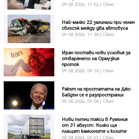
09.08.2026, 11:52 | Свят
Най-малко 22 загинали при челен
сблъсък между два автобуса
09.08.2026, 11:38 | Свят
Иран постави нови условия за
отварянето на Ормузкия
проток
09.08.2026, 09:18 | Свят
Ракът на простатата на Джо
Байдън се е разпространил
09.08.2026, 09:08 | Свят
Нови пътни такси в Румъния
от 31 август: Колко ще
плащат камионите и колите
08.08.2026, 09:59 | Свят