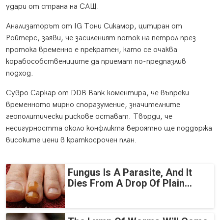
удари от страна на САЩ.
Анализаторът от IG Тони Сикамор, цитиран от
Ройтерс, заяви, че засиленият поток на петрол през
протока временно е прекратен, като се очаква
корабособствениците да приемат по-предпазлив
подход.
Сувро Саркар от DDB Bank коментира, че въпреки
временното мирно споразумение, значителните
геополитически рискове остават. Твърди, че
несигурността около конфликта вероятно ще поддържа
високите цени в краткосрочен план.
Fungus Is A Parasite, And It
Dies From A Drop Of Plain...