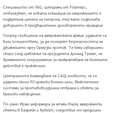
Специалисти от ING, цитирани от Ройтерс,
отбелязват, че новата ескалация на напрежението е
подкрепила цените на петрола, тъй като подкопава
доверието в предварително договореното примирие.
Според съобщение на американската армия, ударите са
били осъществени, за да осигурят безопасността на
движението през Ормузки проток. Те бяха извършени
скоро след изявление на президента Доналд Тръмп, че
временното споразумение за прекратяване на военните
действия е приключило.
Централното командване на САЩ оповести, че са
ударени около 90 ирански военни цели, включително
системи за противовъздушна отбрана и обекти за
брегово наблюдение.
По-рано Иран информира за атаки върху американски
обекти в Бахрейн и Кувейт, следствие от предишни