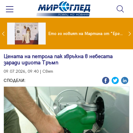
ики Кънчев се разведе тайно като Геро
Ето го новият на Мартина от "Ергенът"
Цената на петрола пак хвръкна в небесата
заради идиота Тръмп
09.07.2026, 09:40 | Свят
СПОДЕЛИ: