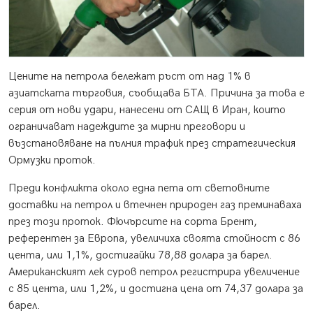
Цените на петрола бележат ръст от над 1% в
азиатската търговия, съобщава БТА. Причина за това е
серия от нови удари, нанесени от САЩ в Иран, които
ограничават надеждите за мирни преговори и
възстановяване на пълния трафик през стратегическия
Ормузки проток.
Преди конфликта около една пета от световните
доставки на петрол и втечнен природен газ преминаваха
през този проток. Фючърсите на сорта Брент,
референтен за Европа, увеличиха своята стойност с 86
цента, или 1,1%, достигайки 78,88 долара за барел.
Американският лек суров петрол регистрира увеличение
с 85 цента, или 1,2%, и достигна цена от 74,37 долара за
барел.