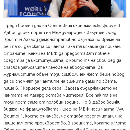
Преди броени дни на Световния икономически форум в
Давос директорът на Международния валутен фонд
Кристин Лагард демонстративно размаха по време на
речта си дамската си чанта.
Така тя искаше да прикани
страните членки на МВФ да предоставят повече
средства за институцията, с които тя на свой ред да
спасява закъсалите членове на еврозоната. За
журналистите обаче този символичен жест беше повод
да си спомнят за чантите на силните дами по света,
пише в. "Кориере дела сера".Засега съдържанието на
чантата на Лагард остава мистерия. Все пак тя е на
този пост само от половин година. Но в Давос всички
видяха, че французойката - шеф на МВФ носи чанта "Луи
Вюитон", което означава, че отдава предпочитания на
националното производство.В годината, когато цялото