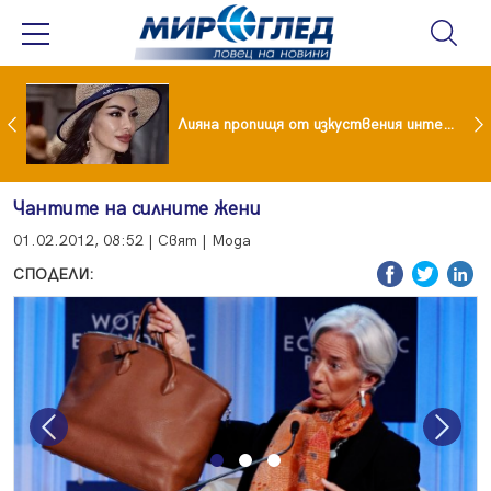
Популярен риалити герой заряза жена си заради друга
Лияна пропищя от изкуствения интелект
Чантите на силните жени
01.02.2012, 08:52 | Свят | Мода
СПОДЕЛИ:
Previous
Next