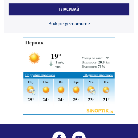
Проверявайте съмнителните линкове в bezopasno.net
ГЛАСУВАЙ
05.08.2026, 15:42
На 95 години почина Лиляна Десова
Виж резултатите
05.08.2026, 15:18
Радев: Работи се активно за запазването на
средствата по Плана за справедлив преход за
въглищните райони
05.08.2026, 14:57