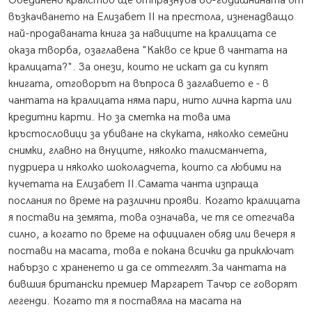
Обединено кралство ще отпразнува 60-годишнината от
възкачването на Елизабет II на престола, изненадващо
най-продаваната книга за навиците на кралицата се
оказа творба, озаглавена "Какво се крие в чантата на
кралицата?". За онези, които не искат да си купят
книгата, отговорът на въпроса в заглавието е - в
чантата на кралицата няма пари, нито лична карта или
кредитни карти. Но за сметка на това има
кръстословици за убиване на скуката, няколко семейни
снимки, главно на внуците, няколко талисманчета,
пудриера и няколко шоколадчета, които са любими на
кучетата на Елизабет II.
Самата чанта изпраща
послания по време на различни прояви. Когато кралицата
я постави на земята, това означава, че тя се отегчава
силно, а когато по време на официален обяд или вечеря я
постави на масата, това е покана всички да приключат
набързо с храненето и да се оттеглят.За чантата на
бившия британски премиер Маргарет Тачър се говорят
легенди. Когато тя я поставяла на масата на