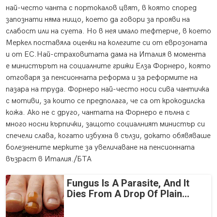
най-често чанта с портокалов цвят, в която според
запознати няма нищо, което да говори за прояви на
слабост или на суета. Но в нея имало тефтерче, в което
Меркел поставяла оценки на колегите си от еврозоната
и от ЕС.
Най-страховитата дама на Италия в момента
е министърът на социалните грижи Елза Форнеро, която
отговаря за пенсионната реформа и за реформите на
пазара на труда. Форнеро най-често носи сива чантичка
с мотиви, за които се предполага, че са от крокодилска
кожа. Ако не с друго, чантата на Форнеро е пълна с
много носни кърпички, защото социалният министър си
спечели слава, когато избухна в сълзи, докато обявяваше
болезнените мерките за увеличаване на пенсионната
възраст в Италия./БТА
Fungus Is A Parasite, And It
Dies From A Drop Of Plain...