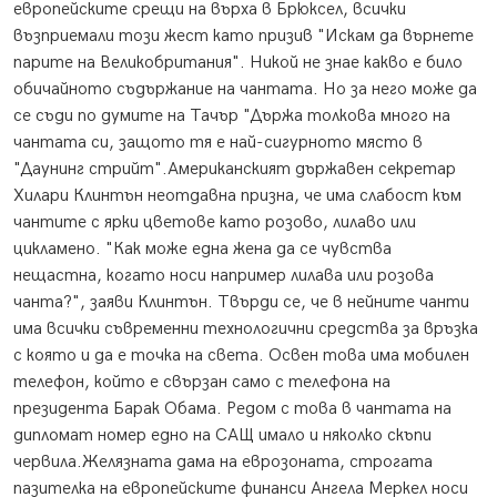
европейските срещи на върха в Брюксел, всички
възприемали този жест като призив "Искам да върнете
парите на Великобритания". Никой не знае какво е било
обичайното съдържание на чантата. Но за него може да
се съди по думите на Тачър "Държа толкова много на
чантата си, защото тя е най-сигурното място в
"Даунинг стрийт".Американският държавен секретар
Хилари Клинтън неотдавна призна, че има слабост към
чантите с ярки цветове като розово, лилаво или
цикламено. "Как може една жена да се чувства
нещастна, когато носи например лилава или розова
чанта?", заяви Клинтън. Твърди се, че в нейните чанти
има всички съвременни технологични средства за връзка
с която и да е точка на света. Освен това има мобилен
телефон, който е свързан само с телефона на
президента Барак Обама. Редом с това в чантата на
дипломат номер едно на САЩ имало и няколко скъпи
червила.Желязната дама на еврозоната, строгата
пазителка на европейските финанси Ангела Меркел носи