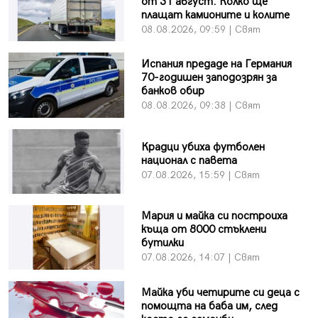
от 31 август: Колко ще
плащат камионите и колите
08.08.2026, 09:59 | Свят
Испания предаде на Германия
70-годишен заподозрян за
банков обир
08.08.2026, 09:38 | Свят
Крадци убиха футболен
национал с павета
07.08.2026, 15:59 | Свят
Мария и майка си построиха
къща от 8000 стъклени
бутилки
07.08.2026, 14:07 | Свят
Майка уби четирите си деца с
помощта на баба им, след