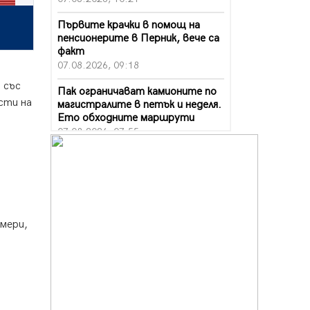
Първите крачки в помощ на
пенсионерите в Перник, вече са
факт
07.08.2026, 09:18
 със
Пак ограничават камионите по
сти на
магистралите в петък и неделя.
Ето обходните маршрути
07.08.2026, 07:55
Ето какво вдъхнови Здравка
Евтимова за новата ѝ книга
07.08.2026, 00:11
Продължава изграждането на
нови паркоместа в Перник
имери,
06.08.2026, 11:22
Върви почистване на главен път
от квартал „Бела вода“ до кв.
„Църква“
06.08.2026, 10:57