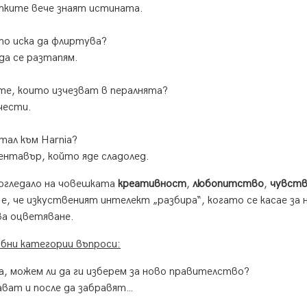
отките вече знаят истината.
ато иска да флиртува?
да се разтапям.
ите, които изчезват в пералнята?
чести.
тал към Нarnia?
ентавър, който яде сладолед.
 огледало на човешката
креативност
,
любопитство
,
чувств
 е, че изкуственият интелект „разбира“, когато се касае за
ва оцветяване.
бни категории въпроси:
а, можем ли да ги изберем за ново правителство?
ават и после да забравят…