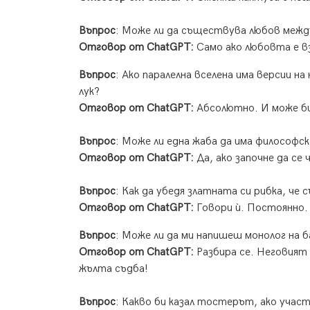
Въпрос
: Може ли да съществува любов между
Отговор от ChatGPT:
Само ако любовта е вз
Въпрос
: Ако паралелна вселена има версии на
лук?
Отговор от ChatGPT:
Абсолютно. И може б
Въпрос
: Може ли една жаба да има философск
Отговор от ChatGPT:
Да, ако започне да се 
Въпрос
: Как да убедя златната си рибка, че
Отговор от ChatGPT:
Говори ѝ. Постоянно. 
Въпрос
: Може ли да ми напишеш монолог на б
Отговор от ChatGPT:
Разбира се. Неговият 
жълта съдба!
Въпрос
: Какво би казал тостерът, ако учас