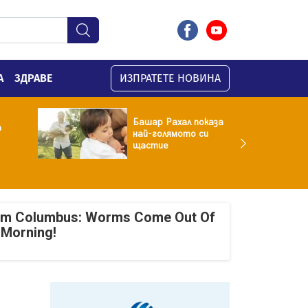
А
ЗДРАВЕ
ИЗПРАТЕТЕ НОВИНА
 показа
Лена потроши луди
о си
пари за Деа в
Дисниленд
om Columbus: Worms Come Out Of
 Morning!