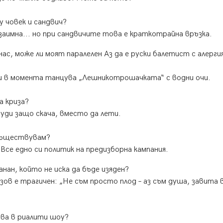
 човек и сандвич?
аимна... но при сандвичите това е краткотрайна връзка.
 нас, може ли моят паралелен Аз да е руски балетист с алерги
и в момента танцува „Лешникотрошачката“ с водни очи.
а криза?
чуди защо скача, вместо да лети.
 съществувам?
Все едно си политик на предизборна кампания.
анан, който не иска да бъде изяден?
зов е трагичен: „Не съм просто плод – аз съм душа, завита 
тва в риалити шоу?