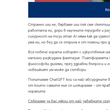
Ко
Странно или не, вярваме или пък сме скепти
работата ни, дори в научните трудове и ра
сигурност на този етап AI няма как да изме
ума ни, но без да се отрича е от помощ при 
Все повече хората говорят с изкуствения ин
напълно разюздана фантазия. Платформата C
философски дилеми, през здравни въпроси и 
човешкият ум може да сътвори.
Попитахме ChatGPT кои са най-абсурдните въ
от които самите ние се шокирахме – от крава
чорапите.
Събрахме за вас някои от най-забавните сре