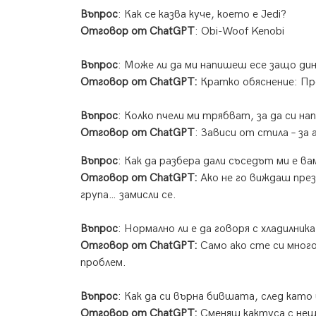
Въпрос
: Как се казва куче, което е Jedi?
Отговор от ChatGPT
: Obi-Woof Kenobi
Въпрос
: Може ли да ми напишеш есе защо ди
Отговор от ChatGPT:
Кратко обяснение: Пр
Въпрос
: Колко пчели ми трябват, за да си н
Отговор от ChatGPT
: Зависи от стила – за
Въпрос
: Как да разбера дали съседът ми е в
Отговор от ChatGPT:
Ако не го виждаш през 
група… замисли се.
Въпрос
: Нормално ли е да говоря с хладилник
Отговор от ChatGPT:
Само ако сте си много
проблем.
Въпрос
: Как да си върна бившата, след като 
Отговор от ChatGPT:
Сменяш кактуса с нещ