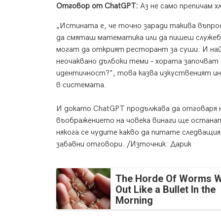
Отговор от ChatGPT:
Аз не само препичам хл
„Истината е, че точно заради такива въпрос
да смяташ математика или да пишеш служебн
могат да открият ресторант за суши. И най
неочаквано дълбоки теми – хората започват 
идентичност?", това казва изкуственият инт
в системата.
И докато ChatGPT продължава да отговаря на
въображението на човека винаги ще останат п
някога се чудите какво да питате следващия
забавни отговори. /Източник: Дарик
The Horde Of Worms Wi
Out Like a Bullet In the
Morning