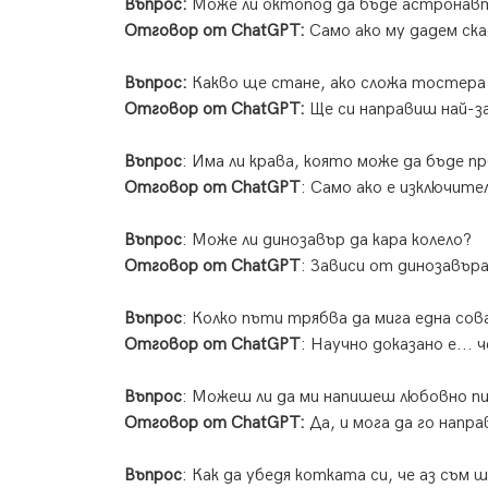
Въпрос:
Може ли октопод да бъде астронав
Отговор от ChatGPT:
Само ако му дадем ска
Въпрос:
Какво ще стане, ако сложа тостера 
Отговор от ChatGPT:
Ще си направиш най-за
Въпрос
: Има ли крава, която може да бъде п
Отговор от ChatGPT
: Само ако е изключите
Въпрос
: Може ли динозавър да кара колело?
Отговор от ChatGPT
: Зависи от динозавър
Въпрос
: Колко пъти трябва да мига една сов
Отговор от ChatGPT
: Научно доказано е...
Въпрос
: Можеш ли да ми напишеш любовно п
Отговор от ChatGPT:
Да, и мога да го напра
Въпрос
: Как да убедя котката си, че аз съм