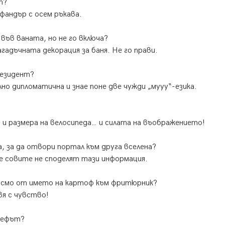
т?
фандър с осем ръкава.
във ваната, но не го включа?
гадъчната декорация за баня. Не го прави.
резидент?
лно дипломатична и знае поне две чужди „мууу“-езика.
а и размера на велосипеда… и силата на въображението!
а, за да отвори портал към друга вселена?
 че совите не споделят тази информация.
исмо от името на картоф към фритюрник?
вя с чувство!
 шефът?