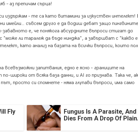
яб – аз препичам сърца!
и издържам – те са като витамини за изкуствен интелект! 
и имейли… съвсем друго е да водиш дебат защо пингвините
-забавното е, че понякога абсурдните въпроси стигат до
с "може ли таралеж да бъде нинджа", а завършват с "какво е
елект, като анализ на базата на всички въпроси, които по
 всевъзможни запитвания, едно е ясно – границите на
о-широки от всяка база данни, и AI го признава. Така че, а
 път, просто си спомнете - няма глупави въпроси, има само
ll Fly
Fungus Is A Parasite, And 
Dies From A Drop Of Plain.