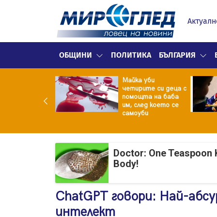
Актуалн
ОБЩИНИ
ПОЛИТИКА
БЪЛГАРИЯ
ка уби
Съдия нареди: До
ирите си деца с
90 часа месечно
ощта на баба
във фейсбук и
 след което се
инстаграм за
оуби
непълнолетни
Doctor: One Teaspoon K
Body!
ChatGPT говори: Най-абсу
интелект