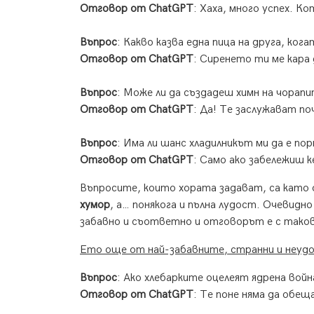
Отговор от ChatGPT
: Хаха, много успех. К
Въпрос
: Какво казва една пица на друга, ког
Отговор от ChatGPT
: Сиренето ти ме кара 
Въпрос
: Може ли да създадеш химн на чорап
Отговор от ChatGPT
: Да! Те заслужават по
Въпрос
: Има ли шанс хладилникът ми да е пор
Отговор от ChatGPT
: Само ако забележиш к
Въпросите, които хората задават, са като
хумор
, а… понякога и пълна лудост. Очевидно
забавно и съответно и отговорът е с тако
Ето още от най-забавните, странни и неудо
Въпрос
: Ако хлебарките оцелеят ядрена войн
Отговор от ChatGPT
: Те поне няма да обещ