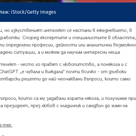
лаж: iStock/Getty Images
ци, но изкуственият интелект се настани в ежедневието, в
зработки. Според експертите и специалистите в областта,
сти определени професии, дейности или аналитични възможно
дадени ситуации, а и можем да научим интересни неща.
телект - често го правят с любопитство, а понякога и с
hatGPT „е чувала и виждала“ почти всичко – от дълбоки
готварски рецепти до най-неочаквани въпроси, които само
проси, които са му задавали хората някога, и получихме пр
 президент, през любов с хладилник и сандвич до химн на
д тях: