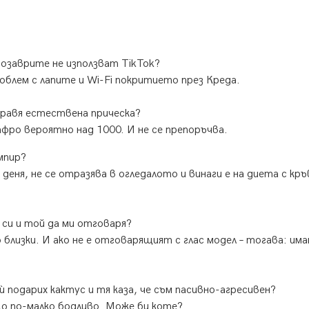
нозаврите не използват TikTok?
облем с лапите и Wi-Fi покритието през Креда.
аправя естествена прическа?
 афро вероятно над 1000. И не се препоръчва.
ампир?
деня, не се отразява в огледалото и винаги е на диета с кръ
а си и той да ми отговаря?
 близки. И ако не е отговарящият с глас модел – тогава: им
ѝ подарих кактус и тя каза, че съм пасивно-агресивен?
о по-малко бодливо. Може би коте?