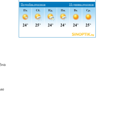
Радев: Работи се усилено за
спасяване на средствата по
Плана за справедлив преход за
Стара Загора, Кюстендил и
Перник
05.08.2026, 11:34
Вече няма чакащи с години за
присъединяване към мрежата на
„ВиК“ в Перник
05.08.2026, 11:22
След сигнали: Санкции за шумни
вна
младежи и предупреждения
заради тормоз над жена в
Перник
05.08.2026, 10:03
аме
Непълнолетни с електрически
тротинетки санкционирани при
нощна проверка в Перник
05.08.2026, 10:00