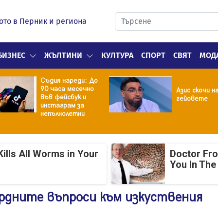
ото в Перник и региона
БИЗНЕС
ЖЪЛТИНИ
КУЛТУРА
СПОРТ
СВЯТ
МОД
Башар Рахал
Азис скочи на
най-голямот
гейовете
щастие
ills All Worms in Your
Doctor Fr
You In The
рдните въпроси към изкуствения