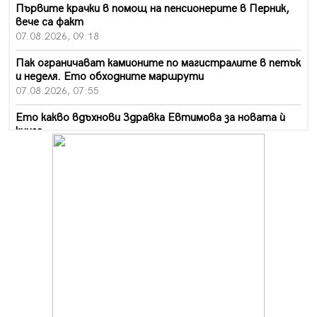
Първите крачки в помощ на пенсионерите в Перник,
вече са факт
07.08.2026, 09:18
Пак ограничават камионите по магистралите в петък
и неделя. Ето обходните маршрути
07.08.2026, 07:55
Ето какво вдъхнови Здравка Евтимова за новата ѝ
книга
07.08.2026, 00:11
Продължава изграждането на нови паркоместа в
Перник
06.08.2026, 11:22
Върви почистване на главен път от квартал „Бела
вода“ до кв. „Църква“
06.08.2026, 10:57
Четири сигнала до пожарната в Перник за денонощие,
пожарникарите призовават към повишено внимание
06.08.2026, 09:43