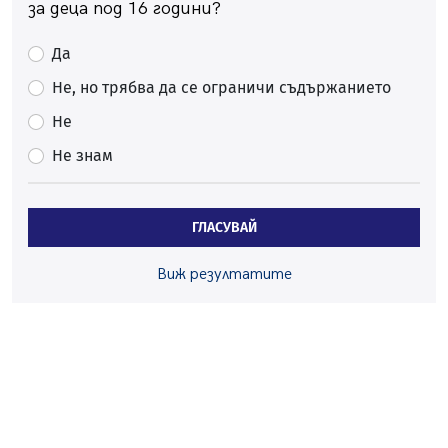
за деца под 16 години?
Звезди от световна сцена в Перник ще пеят на
Пернишката крепост
Да
05.08.2026, 14:01
Не, но трябва да се ограничи съдържанието
„Топлофикация Перник“ напредва с дигитализацията
на отчетния процес
Не
05.08.2026, 11:48
Не знам
Радев: Работи се усилено за спасяване на средствата
по Плана за справедлив преход за Стара Загора,
Кюстендил и Перник
ГЛАСУВАЙ
05.08.2026, 11:34
Вече няма чакащи с години за присъединяване към
Виж резултатите
мрежата на „ВиК“ в Перник
05.08.2026, 11:22
След сигнали: Санкции за шумни младежи и
предупреждения заради тормоз над жена в Перник
05.08.2026, 10:03
Непълнолетни с електрически тротинетки
санкционирани при нощна проверка в Перник