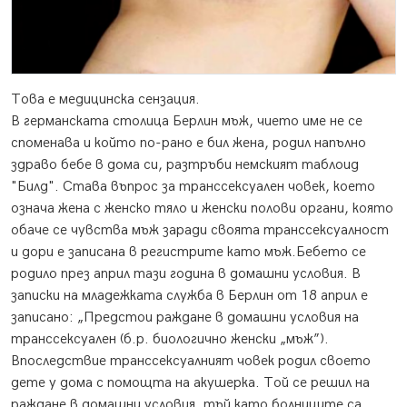
Това е медицинска сензация.
В германската столица Берлин мъж, чието име не се
споменава и който по-рано е бил жена, родил напълно
здраво бебе в дома си, разтръби немският таблоид
"Билд". Става въпрос за транссексуален човек, което
означа жена с женско тяло и женски полови органи, която
обаче се чувства мъж заради своята транссексуалност
и дори е записана в регистрите като мъж.Бебето се
родило през април тази година в домашни условия. В
записки на младежката служба в Берлин от 18 април е
записано: „Предстои раждане в домашни условия на
транссексуален (б.р. биологично женски „мъж”).
Впоследствие транссексуалният човек родил своето
дете у дома с помощта на акушерка. Той се решил на
раждане в домашни условия, тъй като болниците са