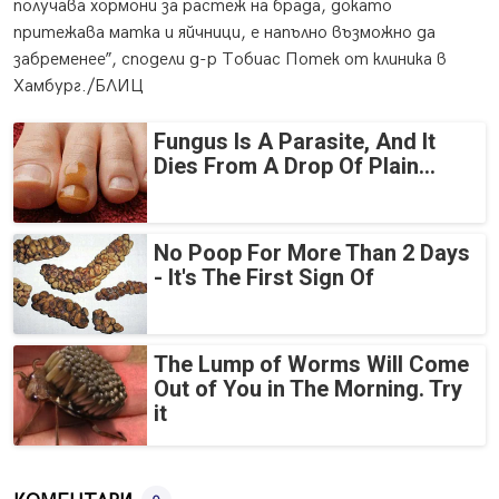
получава хормони за растеж на брада, докато
притежава матка и яйчници, е напълно възможно да
забременее”, сподели д-р Тобиас Потек от клиника в
Хамбург./БЛИЦ
Fungus Is A Parasite, And It
Dies From A Drop Of Plain...
No Poop For More Than 2 Days
- It's The First Sign Of
The Lump of Worms Will Come
Out of You in The Morning. Try
it