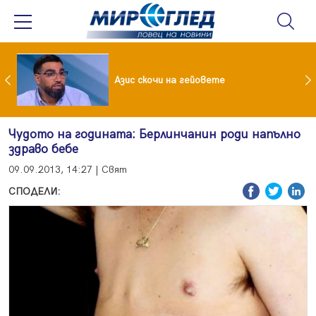
 До 90 часа месечно във фейсбук и инстаграм за непълнолетни
Азис скочи на гейовете
Чудото на годината: Берлинчанин роди напълно
здраво бебе
09.09.2013, 14:27 | Свят
СПОДЕЛИ: