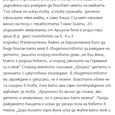
задължени при раждане да вписват името на майката.
Той обаче не искал това, а това означава: Детето
официално няма майка, а само баща.Случаят напомня
много на този с травестита Томас Бийти. 33-
годишният американец от Аризона вече е родил три
деца (б.р. днес съответно на 5, 4 и 3
годинки).Изключително важно за берлинчанина било да
бъде вписан като мъж в свидетелството за раждане на
детето, защото според неговите думи „не бил жена,
която е родила бебето, а според законите на Германия
си е мъж”.Според немското списание „Шпигел” детето е
заченато с изкуствено оплождане. В свидетелството
му зараждане е записано, че е момче. Властите обаче не
са сигурни в това, тъй като има само потвърждение от
адвокат за това. „Критично би могло да стане, ако
детето е момиченце, но е записано като момче”. Преди
раждането бащата е искал да запази пола на бебето в
тайна.„Дори когато една жена иска да живее като мъж и