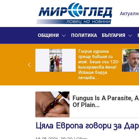
Актуалн
ОБЩИНИ
ПОЛИТИКА
БЪЛГАРИЯ
Глория изригна
ия и майка си
срещу бившия си
троиха къща от
мъж: Беше със 120-
0 стъклени
килограмова жена!
илки
Искаше бърза
печалба...
Fungus Is A Parasite, 
Of Plain...
Цяла Eвропа говори за Дар