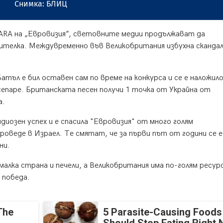
Снимка: БЛИЦ
DARA на „Евровизия”, световните медии продължават да
ителка. Междувременно във Великобритания избухна сканда
тъл е бил оставен сам по време на конкурса и се е наложил
сепаре. Британската песен получи 1 точка от Украйна от
а.
иозен успех и е спасила "Евровизия" от много голям
роведе в Израел. Те смятат, че за първи път от години се е
ни.
алка страна и печели, а Великобритания има по-голям ресурс
а победа.
The
5 Parasite-Causing Foods