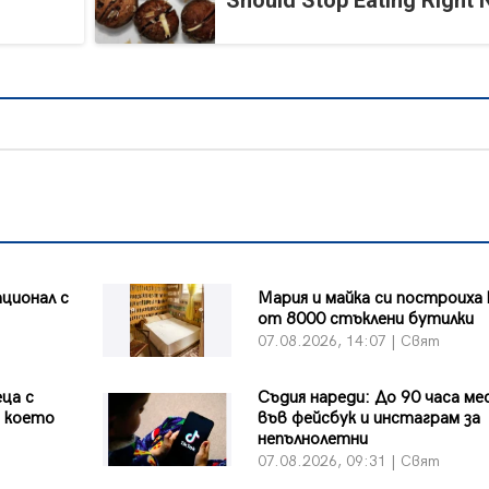
Should Stop Eating Right
ционал с
Мария и майка си построиха
от 8000 стъклени бутилки
07.08.2026, 14:07 | Свят
ца с
Съдия нареди: До 90 часа ме
д което
във фейсбук и инстаграм за
непълнолетни
07.08.2026, 09:31 | Свят