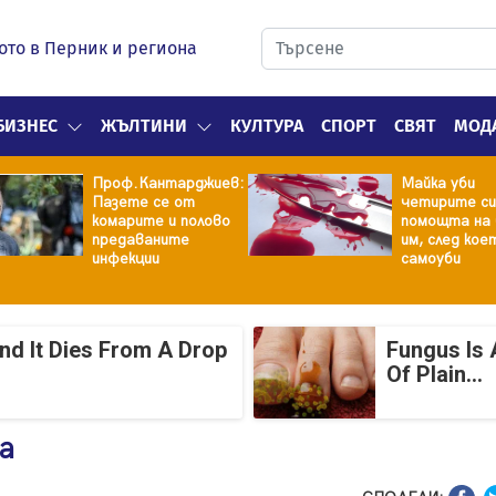
ото в Перник и региона
БИЗНЕС
ЖЪЛТИНИ
КУЛТУРА
СПОРТ
СВЯТ
МОД
Проф.Кантарджиев:
Майка уби
Пазете се от
четирите си
комарите и полово
помощта на 
предаваните
им, след кое
инфекции
самоуби
And It Dies From A Drop
Fungus Is 
Of Plain...
а