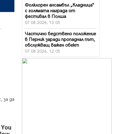
Фолклорен ансамбъл „Кладница“
с голямата награда от
фестивал в Полша
07.08.2026, 13:05
л
Частично бедствено положение
в Перник заради пропаднал път,
обслужващ важен обект
о
07.08.2026, 12:05
Да отговорим на жегите с филм
под звездите днес и утре
07.08.2026, 10:21
Първите крачки в помощ на
пенсионерите в Перник, вече са
факт
, за да
07.08.2026, 09:18
Пак ограничават камионите по
магистралите в петък и неделя.
Ето обходните маршрути
 You
07.08.2026, 07:55