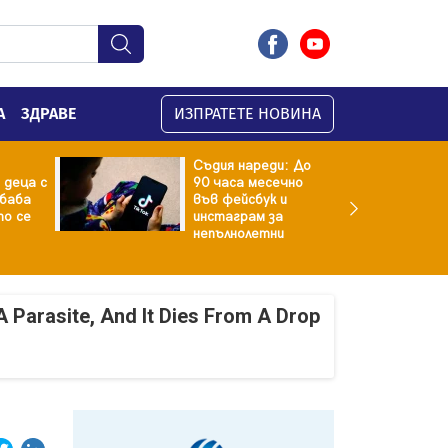
А
ЗДРАВЕ
ИЗПРАТЕТЕ НОВИНА
Съдия нареди: До
 деца с
90 часа месечно
баба
във фейсбук и
то се
инстаграм за
непълнолетни
A Parasite, And It Dies From A Drop