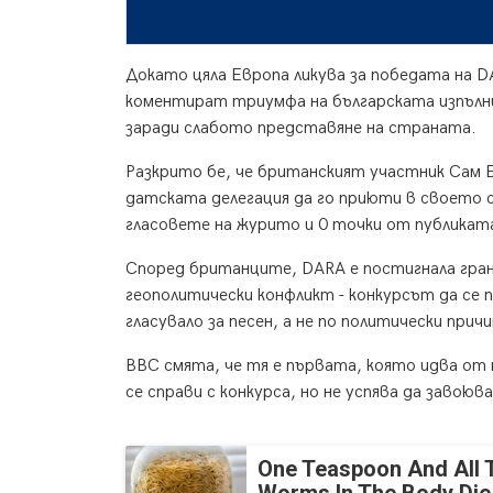
Докато цяла Европа ликува за победата на 
коментират триумфа на българската изпълн
заради слабото представяне на страната.
Разкрито бе, че британският участник Сам Ба
датската делегация да го приюти в своето 
гласовете на журито и 0 точки от публикат
Според британците, DARA е постигнала гранд
геополитически конфликт - конкурсът да се п
гласувало за песен, а не по политически причи
BBC смята, че тя е първата, която идва от м
се справи с конкурса, но не успява да завоюв
One Teaspoon And All 