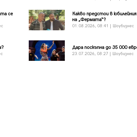
ата се
Какво предстои в юбилейния
на „Фермата“?
ес
01.08.2026, 08:41 | Шоубизнес
а?
Дара поскъпна до 35 000 евр
ес
23.07.2026, 08:27 | Шоубизнес