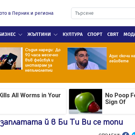
ото в Перник и региона
БИЗНЕС
ЖЪЛТИНИ
КУЛТУРА
СПОРТ
СВЯТ
МОД
Съдия нареди: До
90 часа месечно
Азис скочи н
във фейсбук и
гейовете
инстаграм за
непълнолетни
ills All Worms in Your
No Poop Fo
Sign Of
 заплатата й в Би Ти Ви се топи