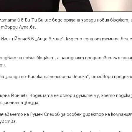
латата й в Би Ти Ви ще бъде орязана заради новия бюджет, 
 твърди Лупа.бг.
Илиян Йончев в „Лице в лице”, където една от темите беше
 радват на новия бюджет, а народният представител я попи
ди.
а заради по-високата пенсионна вноска”, отговори пределн
ърна Йончев. Водещата не оспори думите му, което подсказ
изионната звезда.
начаването на Румен Спецов за особен директор на компания
чувства.