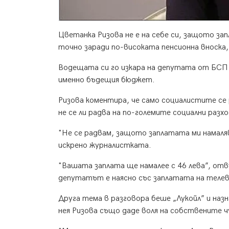
Цветанка Ризова не е на себе си, защото зап
точно заради по-високата пенсионна вноска,
Водещата си го изкара на депутата от БСП 
именно бъдещия бюджет.
Ризова коментира, че само социалистите се
не се ли радва на по-големите социални разхо
"Не се радвам, защото заплатата ми намаляв
искрено журналистката.
"Вашата заплата ще намалее с 46 лева”, отв
депутатът е наясно със заплатата на телев
Друга тема в разговора беше „Лукойл” и наз
нея Ризова също даде воля на собствените 