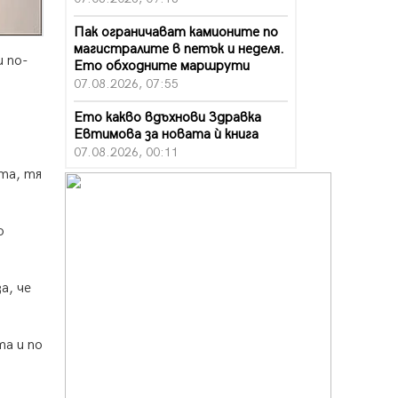
Пак ограничават камионите по
магистралите в петък и неделя.
и по-
Ето обходните маршрути
07.08.2026, 07:55
Ето какво вдъхнови Здравка
Евтимова за новата ѝ книга
07.08.2026, 00:11
та, тя
Продължава изграждането на
нови паркоместа в Перник
06.08.2026, 11:22
о
Върви почистване на главен път
от квартал „Бела вода“ до кв.
„Църква“
а, че
06.08.2026, 10:57
Четири сигнала до пожарната в
та и по
Перник за денонощие,
пожарникарите призовават към
повишено внимание