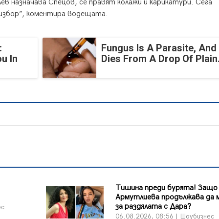
ев назначава Спецов, се правят колажи и карикатури. Сега
 избор”, коментира водещата.
:
Fungus Is A Parasite, And 
u In
Dies From A Drop Of Plain.
Тишина преди бурята! Защо
Армутлиева продължава да 
за раздялата с Дара?
ес
06.08.2026, 08:56 | Шоубизнес