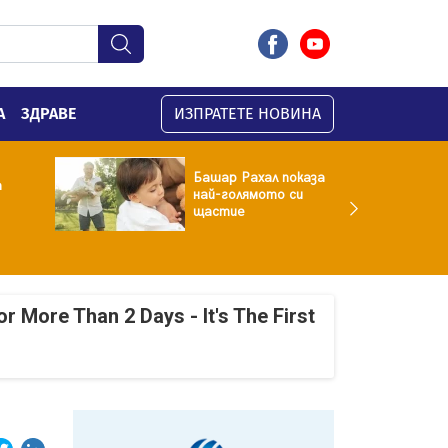
А
ЗДРАВЕ
ИЗПРАТЕТЕ НОВИНА
Башар Рахал показа
а
най-голямото си
щастие
r More Than 2 Days - It's The First