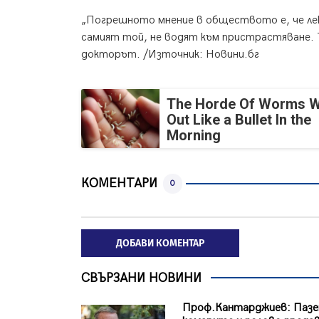
„Погрешното мнение в обществото е, че лек
самият той, не водят към пристрастяване. 
докторът. /Източник: Новини.бг
The Horde Of Worms Wi
Out Like a Bullet In the
Morning
КОМЕНТАРИ
0
ДОБАВИ КОМЕНТАР
СВЪРЗАНИ НОВИНИ
Проф.Кантарджиев: Пазе