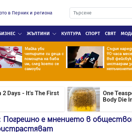
ото в Перник и региона
БИЗНЕС
ЖЪЛТИНИ
КУЛТУРА
СПОРТ
СВЯТ
МОД
Майка уби
Съдия наред
четирите си деца с
90 часа мес
помощта на баба
във фейсбук
им, след което се
инстаграм з
самоуби
непълнолетн
 Days - It's The First
One Teasp
Body Die I
 Погрешно е мнението в общество
пристрастяват