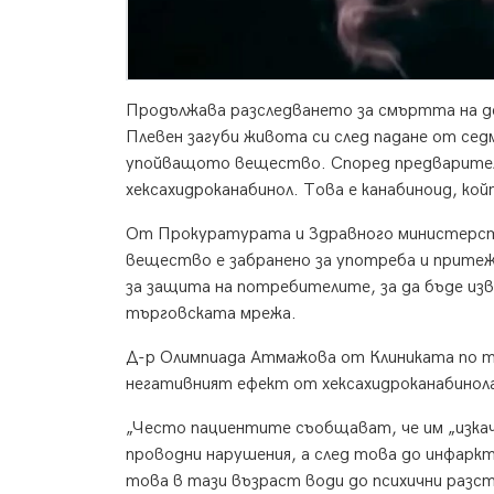
Продължава разследването за смъртта на д
Плевен загуби живота си след падане от сед
упойващото вещество. Според предварител
хексахидроканабинол. Това е канабиноид, кой
От Прокуратурата и Здравного министерств
вещество е забранено за употреба и притежа
за защита на потребителите, за да бъде из
търговската мрежа.
Д-р Олимпиада Атмажова от Клиниката по то
негативният ефект от хексахидроканабинол
„Често пациентите съобщават, че им „изкач
проводни нарушения, а след това до инфаркт
това в тази възраст води до психични разс