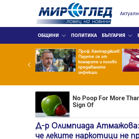
Актуалн
ОБЩИНИ
ПОЛИТИКА
БЪЛГАРИЯ
рия изригна
Проф.Кантарджиев:
щу бившия си
Пазете се от
: Беше със 120-
комарите и полово
ограмова жена!
предаваните
аше бърза
инфекции
алба...
No Poop For More Than 2
Sign Of
Д-р Олимпиада Атмажова:
че леките наркотици не 