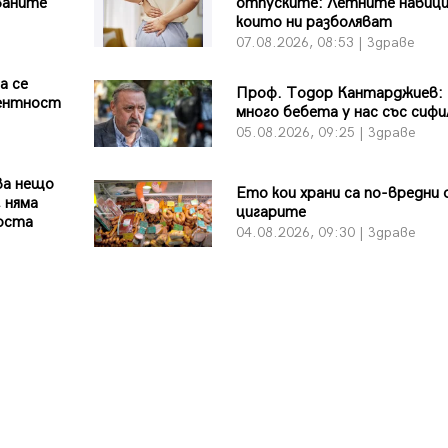
ваните
отпуските: Летните навици
които ни разболяват
07.08.2026, 08:53 | Здраве
а се
Проф. Тодор Кантарджиев:
ентност
много бебета у нас със сифи
05.08.2026, 09:25 | Здраве
ва нещо
Ето кои храни са по-вредни
 няма
цигарите
бюста
04.08.2026, 09:30 | Здраве