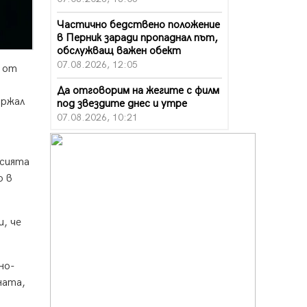
Частично бедствено положение
в Перник заради пропаднал път,
обслужващ важен обект
07.08.2026, 12:05
н от
Да отговорим на жегите с филм
ържал
под звездите днес и утре
07.08.2026, 10:21
Първите крачки в помощ на
пенсионерите в Перник, вече са
исията
факт
о в
07.08.2026, 09:18
Пак ограничават камионите по
магистралите в петък и неделя.
, че
Ето обходните маршрути
07.08.2026, 07:55
но-
Ето какво вдъхнови Здравка
ната,
Евтимова за новата ѝ книга
07.08.2026, 00:11