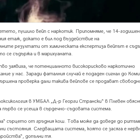
етето, пушило вейп с наркотик. Припомняме, че 14-годише
мия етаж, докато е бил под въздействие на
ните резултати от химическата експертиза вейпът е съд
то се съдържа и в марихуаната.
о заявиха, че потенциалното високорисково наркотично
ние у нас. Заради фаталния случай е подаден сигнал до Ком
вършена проверка дали такива вейпове се продават свободн
ксикология в УМБАЛ „Д-р Георги Странски“ в Плевен обясни
а първо се усеща в сърдечно-съдовата система.
а“ сърцето от гръдния кош. Това може да доведе до ритъм
ни състояния. Следващата система, която се засяга е нерв
тройства“, допълни тя.