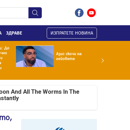
А
ЗДРАВЕ
ИЗПРАТЕТЕ НОВИНА
и: До
ечно
Азис скочи на
 и
гейовете
а
и
oon And All The Worms In The
nstantly
то,