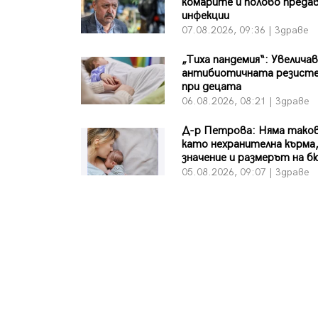
комарите и полово преда
инфекции
07.08.2026, 09:36 | Здраве
„Тиха пандемия“: Увеличав
антибиотичната резист
при децата
06.08.2026, 08:21 | Здраве
Д-р Петрова: Няма тако
като нехранителна кърма,
значение и размерът на 
05.08.2026, 09:07 | Здраве