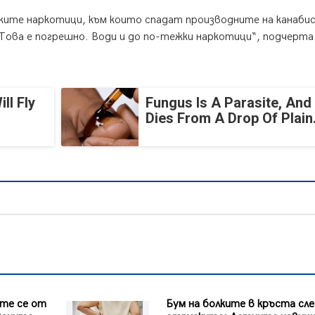
ите наркотици, към които спадат производните на канабис
Това е погрешно. Води и до по-тежки наркотици“, подчерта
ll Fly
Fungus Is A Parasite, And 
Dies From A Drop Of Plain.
те се от
Бум на болките в кръста сл