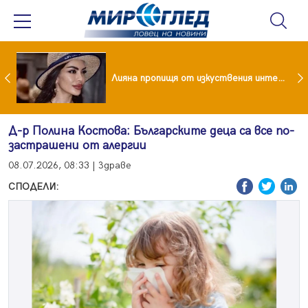
Популярен риалити герой заряза жена си заради друга
Лияна пропищя от изкуствения интелект
Д-р Полина Костова: Българските деца са все по-
застрашени от алергии
08.07.2026, 08:33 | Здраве
СПОДЕЛИ: