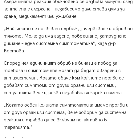
Алергичната реакция обикновено се развива минути след
контакта с алергена – независимо дали става дума за
храна, медикамент или ужилване.
„Най-често се появяват сърбеж, зачервяване и обрив по
тялото. Може да има гадене, повръщане, затруднено
дишане – една системна симптоматика“, каза д-р
Костова.
Според нея единичният обрив не винаги е повод за
тревога и симптомите могат да бъдат овладени с
антихистамин. Когато обаче към кожните прояви се
добавят симптоми от други органи или системи,
ситуацията вече изисква незабавна лекарска намеса.
„Когато освен кожната симптоматика имаме прояви и
от друг орган или система, вече говорим за системна
реакция и трябва да се включим по-активно в
терапията.“