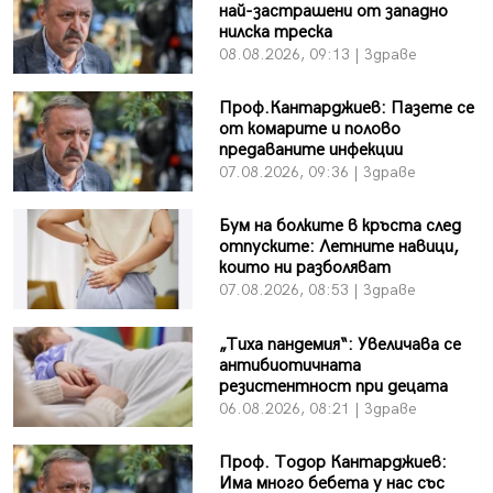
най-застрашени от западно
нилска треска
08.08.2026, 09:13 | Здраве
Проф.Кантарджиев: Пазете се
от комарите и полово
предаваните инфекции
07.08.2026, 09:36 | Здраве
Бум на болките в кръста след
отпуските: Летните навици,
които ни разболяват
07.08.2026, 08:53 | Здраве
„Тиха пандемия“: Увеличава се
антибиотичната
резистентност при децата
06.08.2026, 08:21 | Здраве
Проф. Тодор Кантарджиев:
Има много бебета у нас със