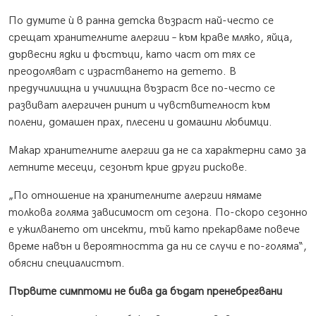
По думите ѝ в ранна детска възраст най-често се
срещат хранителните алергии – към краве мляко, яйца,
дървесни ядки и фъстъци, като част от тях се
преодоляват с израстването на детето. В
предучилищна и училищна възраст все по-често се
развиват алергичен ринит и чувствителност към
полени, домашен прах, плесени и домашни любимци.
Макар хранителните алергии да не са характерни само за
летните месеци, сезонът крие други рискове.
„По отношение на хранителните алергии нямаме
толкова голяма зависимост от сезона. По-скоро сезонно
е ужилването от инсекти, тъй като прекарваме повече
време навън и вероятността да ни се случи е по-голяма“,
обясни специалистът.
Първите симптоми не бива да бъдат пренебрегвани