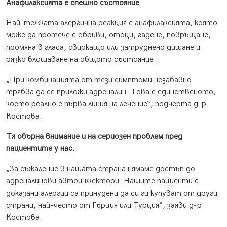
Анафилаксията е спешно състояние
Най-тежката алергична реакция е анафилаксията, която
може да протече с обриви, отоци, гадене, повръщане,
промяна в гласа, свиркащо или затруднено дишане и
рязко влошаване на общото състояние.
„При комбинацията от тези симптоми незабавно
трябва да се приложи адреналин. Това е единственото,
което реално е първа линия на лечение“, подчерта д-р
Костова.
Тя обърна внимание и на сериозен проблем пред
пациентите у нас.
„За съжаление в нашата страна нямаме достъп до
адреналинови автоинжектори. Нашите пациенти с
доказани алергии са принудени да си ги купуват от други
страни, най-често от Гърция или Турция“, заяви д-р
Костова.