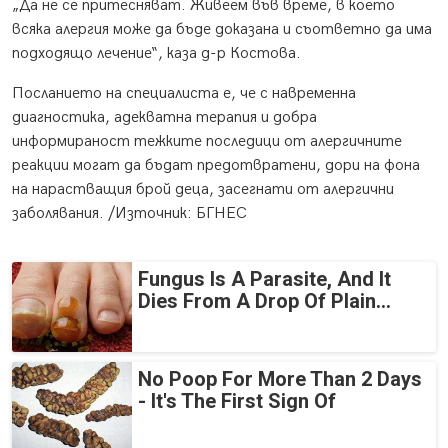
„Да не се притесняват. Живеем във време, в което
всяка алергия може да бъде доказана и съответно да има
подходящо лечение“, каза д-р Костова.
Посланието на специалиста е, че с навременна
диагностика, адекватна терапия и добра
информираност тежките последици от алергичните
реакции могат да бъдат предотвратени, дори на фона
на нарастващия брой деца, засегнати от алергични
заболявания. /Източник: БГНЕС
Fungus Is A Parasite, And It
Dies From A Drop Of Plain...
No Poop For More Than 2 Days
- It's The First Sign Of