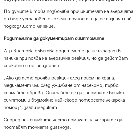
По думите ѝ това позволява причинителят на алергията
да бъде установен с голяма точност и да се назначи най-
подходящото лечение.
Родителите да документират симптомите
Д-р Костова съветва родителите да не изпадат в
паника при поява на алергична реакция, но да действат
спокойно и организирано.
„Ако детето прояви реакция след прием на храна,
медикамент или след ужилване от насекомо, първо
снимайте обрива. Опитайте се да запомните всички
симптоми и възможно най-скоро потърсете лекарска
помощ“, заяви медикът.
Според нея снимките често помагат на лекарите да
поставят точната диагноза.