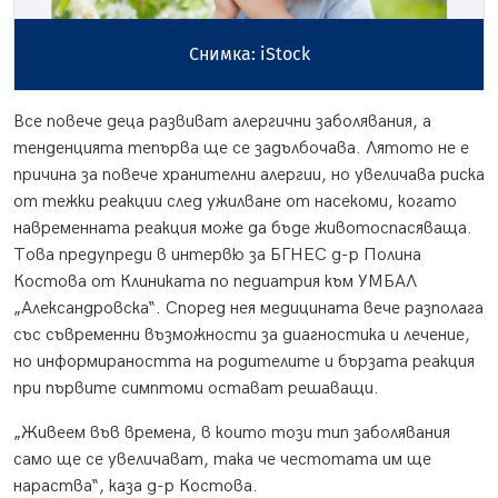
Снимка: iStock
Все повече деца развиват алергични заболявания, а
тенденцията тепърва ще се задълбочава. Лятото не е
причина за повече хранителни алергии, но увеличава риска
от тежки реакции след ужилване от насекоми, когато
навременната реакция може да бъде животоспасяваща.
Това предупреди в интервю за БГНЕС д-р Полина
Костова от Клиниката по педиатрия към УМБАЛ
„Александровска“. Според нея медицината вече разполага
със съвременни възможности за диагностика и лечение,
но информираността на родителите и бързата реакция
при първите симптоми остават решаващи.
„Живеем във времена, в които този тип заболявания
само ще се увеличават, така че честотата им ще
нараства“, каза д-р Костова.