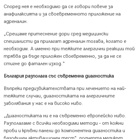
Според нея е необходимо да се говори повече за
анафилаксията и за своевременното приложение на
адреналин.
„Срещаме притеснение дори сред медицински
специалисти да прилагат адреналин тогава, когато е
необходим. А именно при тежките алергични реакции той
трябва да бъде приложен своевременно, за да не се
стигне до фатален изход.“
България разполага със съвременна диагностика
Въпреки предизвикателствата при лечението на най-
тежките случаи, диагностиката на алергичните
заболявания у нас е на високо ниво.
„Диагностиката ни е на съвременно европейско ниво.
Разполагаме с всички необходими методи – от кожни
проби и кръвни панели до компонентна диагностика и
базофилен активационен тест“, подчерта медикът.