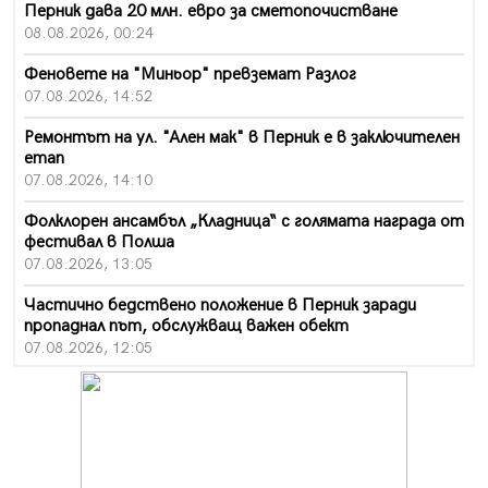
Перник дава 20 млн. евро за сметопочистване
08.08.2026, 00:24
Феновете на "Миньор" превземат Разлог
07.08.2026, 14:52
Ремонтът на ул. "Ален мак" в Перник е в заключителен
етап
07.08.2026, 14:10
Фолклорен ансамбъл „Кладница“ с голямата награда от
фестивал в Полша
07.08.2026, 13:05
Частично бедствено положение в Перник заради
пропаднал път, обслужващ важен обект
07.08.2026, 12:05
Да отговорим на жегите с филм под звездите днес и
утре
07.08.2026, 10:21
Първите крачки в помощ на пенсионерите в Перник,