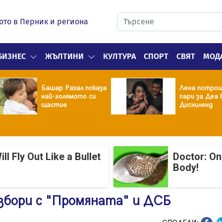
ото в Перник и региона
БИЗНЕС
ЖЪЛТИНИ
КУЛТУРА
СПОРТ
СВЯТ
МОД
Башар Рахал показа
Лена потрош
най-голямото си
пари за Деа 
щастие
Дисниленд
 Fly Out Like a Bullet
Doctor: On
Body!
избори с "Промяната" и ДСБ