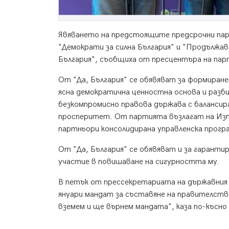
Явяването на предстоящите предсрочни парл
"Демократи за силна България" и "Продължав
България", съобщиха от пресцентъра на пар
От "Да, България" се обявяват за формиран
ясна демократична ценностна основа и разби
безкомпромисно правова държава с балансир
просперитет. От партията възлагат на Изп
партньори консолидирана управленска прогр
От "Да, България" се обявяват и за гаранти
участие в повишаване на сигурността му.
В петък от прессекретариата на държавния 
януари мандат за съставяне на правителст
вземем и ще върнем мандата", каза по-късно