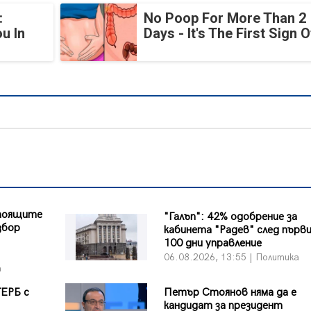
:
No Poop For More Than 2
u In
Days - It's The First Sign O
стоящите
"Галъп": 42% одобрение за
збор
кабинета "Радев" след първ
100 дни управление
06.08.2026, 13:55 | Политика
а
ГЕРБ с
Петър Стоянов няма да е
кандидат за президент