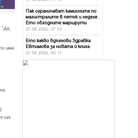
Пак ограничават камионите по
магистралите в петък и неделя.
Ето обходните маршрути
 "Да,
07.08.2026, 07:55
Ето какво вдъхнови Здравка
Евтимова за новата ѝ книга
то има
07.08.2026, 00:11
Продължава изграждането на
нови паркоместа в Перник
06.08.2026, 11:22
Върви почистване на главен път
вно
от квартал „Бела вода“ до кв.
„Църква“
06.08.2026, 10:57
2
ие ще
Четири сигнала до пожарната в
Перник за денонощие,
пожарникарите призовават към
повишено внимание