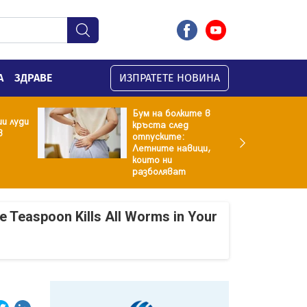
А
ЗДРАВЕ
ИЗПРАТЕТЕ НОВИНА
Бум на болките в
и луди
кръста след
в
отпуските:
Летните навици,
които ни
разболяват
e Teaspoon Kills All Worms in Your