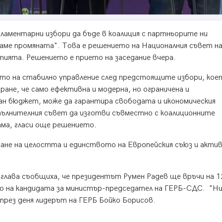
аментарни избори да бъде в коалиция с партньорите ни
аме промяната". Това е решението на Националния съвет на
тията. Решението е прието на заседание вчера.
ето на стабилно управление след предстоящите избори, кое
ране, че само ефективна и модерна, но ограничена и
ан бюджет, може да гарантира свободата и икономическия
ълнителния съвет да изготви съвместно с коалиционните
ама, гласи още решението.
ране на целостта и единството на Европейския съюз и акти
глава съобщиха, че президентът Румен Радев ще връчи на 1
во на кандидата за министър-председател на ГЕРБ-СДС. "Н
 през деня лидерът на ГЕРБ Бойко Борисов.