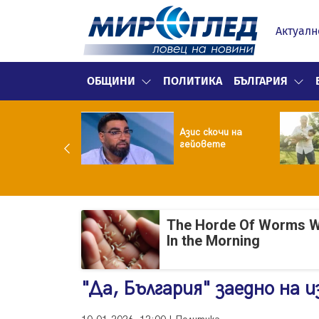
Актуалн
ОБЩИНИ
ПОЛИТИКА
БЪЛГАРИЯ
ия нареди: До
часа месечно
Азис скочи на
 фейсбук и
гейовете
таграм за
ълнолетни
The Horde Of Worms Will
In the Morning
"Да, България" заедно на 