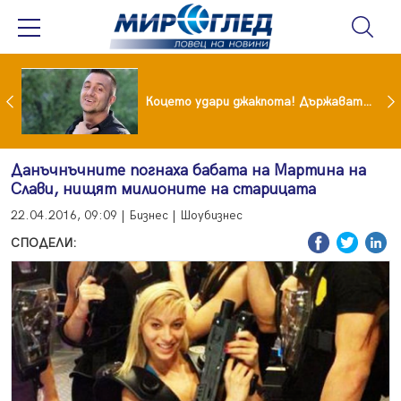
преди бурята! Защо Саня Армутлиева продължава да мълчи за раздялата с Дара?
Коцето удари джакпота! Държавата му плаща 95 000 евро
Данъчнъчните погнаха бабата на Мартина на
Слави, нищят милионите на старицата
22.04.2016, 09:09 | Бизнес | Шоубизнес
СПОДЕЛИ: