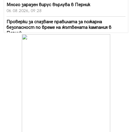
Много заразен вирус върлува в Перник
06.08.2026, 09:28
Проверки за спазване правилата за пожарна
безопасност по време на жътвената кампания в
Перник
06.08.2026, 07:51
Ето какви забавления ще има през август в Перник
06.08.2026, 00:48
Пернишки експерт за фишинг измамите:
Проверявайте съмнителните линкове в bezopasno.net
05.08.2026, 15:42
На 95 години почина Лиляна Десова
05.08.2026, 15:18
Радев: Работи се активно за запазването на
средствата по Плана за справедлив преход за
въглищните райони
05.08.2026, 14:57