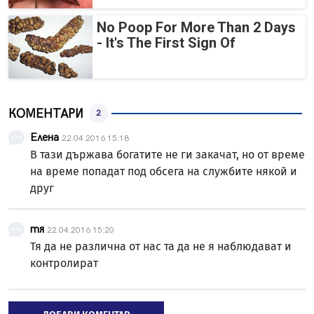
No Poop For More Than 2 Days
- It's The First Sign Of
КОМЕНТАРИ
2
Елена
22.04.2016 15:18
В тази държава богатите не ги закачат, но от време
на време попадат под обсега на службите някой и
друг
тя
22.04.2016 15:20
Тя да не различна от нас та да не я наблюдават и
контролират