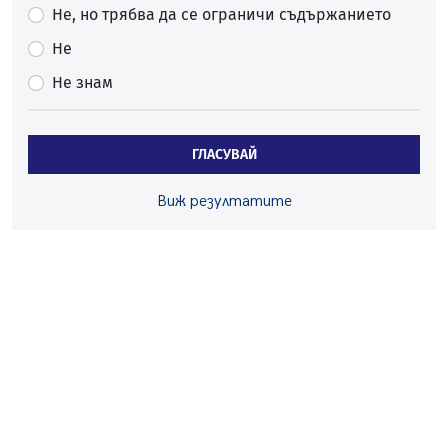
05.08.2026, 10:00
Не, но трябва да се ограничи съдържанието
По-малко тежки катастрофи в Пернишко от
Не
началото на годината
Не знам
05.08.2026, 09:30
Здравният министър Катя Ивкова и депутата от
Перник Мартин Жлябинков обходиха здравни
ГЛАСУВАЙ
заведения в Перник
05.08.2026, 09:06
Виж резултатите
Извънредният и пълномощен посланик на Иран на
посещение в музея в Перник
05.08.2026, 09:02
Млади мъже от Перник в инициатива „Перник
подкрепя своите пенсионери“
05.08.2026, 08:57
5 случая на хепатит от началото на юли до сега в
Перник
05.08.2026, 00:32