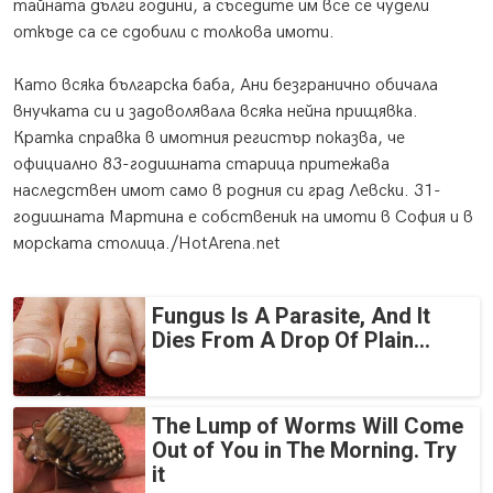
тайната дълги години, а съседите им все се чудели
откъде са се сдобили с толкова имоти.
Като всяка българска баба, Ани безгранично обичала
внучката си и задоволявала всяка нейна прищявка.
Кратка справка в имотния регистър показва, че
официално 83-годишната старица притежава
наследствен имот само в родния си град Левски. 31-
годишната Мартина е собственик на имоти в София и в
морската столица./HotArena.net
Fungus Is A Parasite, And It
Dies From A Drop Of Plain...
The Lump of Worms Will Come
Out of You in The Morning. Try
it