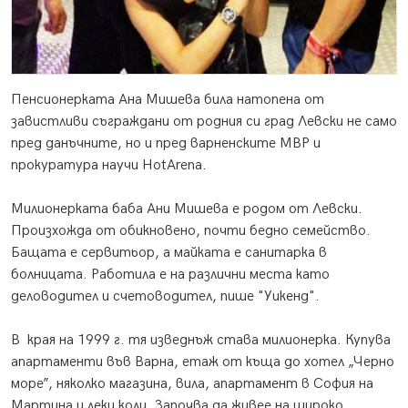
Пенсионерката Ана Мишева била натопена от
завистливи съграждани от родния си град Левски не само
пред данъчните, но и пред варненските МВР и
прокуратура научи HotArena.
Милионерката баба Ани Мишева е родом от Левски.
Произхожда от обикновено, почти бедно семейство.
Бащата е сервитьор, а майката е санитарка в
болницата. Работила е на различни места като
деловодител и счетоводител, пише "Уикенд".
В края на 1999 г. тя изведнъж става милионерка. Купува
апартаменти във Варна, етаж от къща до хотел „Черно
море”, няколко магазина, вила, апартамент в София на
Мартина и леки коли. Започва да живее на широко.