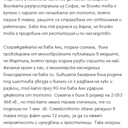
Внучката разпространила из София, че всичко това е
купено с парите от печалбата от тотото, която
пазила в тайна, защото се страхувала от отвличания и
рекетьори. Баба Ани пък разнася из Варна, че всичко
това е придобила от реституция и по наследство.
Съгражданката на баба Ани, подала сигнала, била
провокирана от многобройните публикации в медиите,
че Мартина, която преди година разби сърцето на най-
желания ерген у нас, е милионерска наследница
благодарение на баба си. Бившата балерина била родена
под щастлива звезда и винаги се е радвала на лукс и
разкош, тъй като през 90-те баба Ани ударила
джакпота от тотото. Сумата е била в размер на 3 053
468 лв., но тъй като имало трима спечелили, те си
поделили по 1 млн. лв. Семейството обаче запазило в
тайна този факт цели 12 гоини, за да си нямат
неприятности с изнудвачи и престъпници. Така опазили