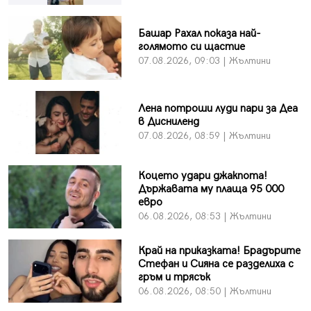
Башар Рахал показа най-
голямото си щастие
07.08.2026, 09:03 | Жълтини
Лена потроши луди пари за Деа
в Дисниленд
07.08.2026, 08:59 | Жълтини
Коцето удари джакпота!
Държавата му плаща 95 000
евро
06.08.2026, 08:53 | Жълтини
Край на приказката! Брадърите
Стефан и Сияна се разделиха с
гръм и трясък
06.08.2026, 08:50 | Жълтини