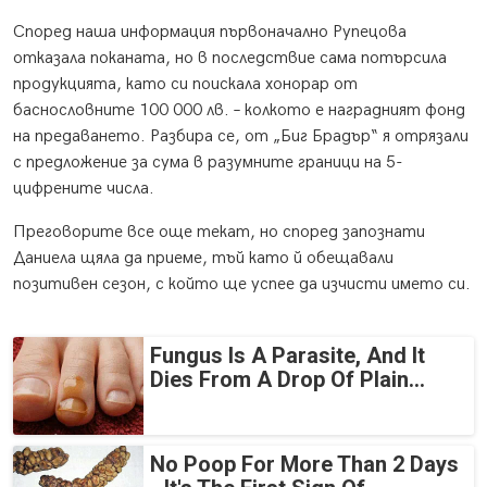
Според наша информация първоначално Рупецова
отказала поканата, но в последствие сама потърсила
продукцията, като си поискала хонорар от
баснословните 100 000 лв. – колкото е наградният фонд
на предаването. Разбира се, от „Биг Брадър“ я отрязали
с предложение за сума в разумните граници на 5-
цифрените числа.
Преговорите все още текат, но според запознати
Даниела щяла да приеме, тъй като й обещавали
позитивен сезон, с който ще успее да изчисти името си.
Fungus Is A Parasite, And It
Dies From A Drop Of Plain...
No Poop For More Than 2 Days