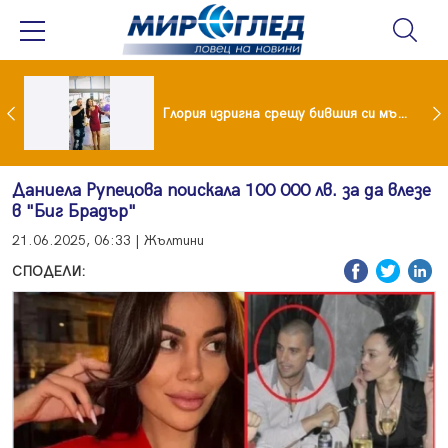
Глория изригна срещу бившия си мъж: Беше със 120-килограмова жена! Искаше бърза печалба...
Проф.Кантарджиев: Пазете се от комарите и полово предаваните инфекции
Даниела Рупецова поискала 100 000 лв. за да влезе
в "Биг Брадър"
21.06.2025, 06:33 | Жълтини
СПОДЕЛИ: