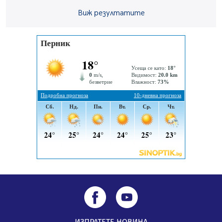
Пернишката крепост
05.08.2026, 14:01
Виж резултатите
„Топлофикация Перник“ напредва с дигитализацията
на отчетния процес
05.08.2026, 11:48
Радев: Работи се усилено за спасяване на средствата
по Плана за справедлив преход за Стара Загора,
Кюстендил и Перник
05.08.2026, 11:34
ИЗПРАТЕТЕ НОВИНА