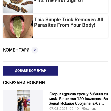
- It's The First Sign Of
This Simple Trick Removes All
Parasites From Your Body!
КОМЕНТАРИ
0
ДОБАВИ КОМЕНТАР
СВЪРЗАНИ НОВИНИ
Глория изригна срещу бившия си
мъж: Беше със 120-килограмова
жена! Искаше бърза печалба...
07.08.2026, 09:40 | Жълтини