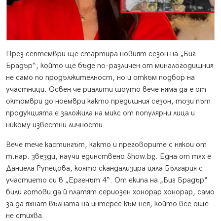
През септември ще стартира новият сезон на „Биг
Брадър“, който ще бъде по-различен от миналогодишния
не само по продължителност, но и откъм подбор на
участници. Освен че риалити шоуто вече няма да е от
октомври до ноември както предишния сезон, този път
продукцията е заложила на микс от популярни лица и
никому известни личности.
Вече тече кастингът, както и преговорите с някои от
т.нар. звезди, научи единствено Show.bg. Една от тях е
Даниела Рупецова, която скандализира цяла България с
участието си в „Ергенът 4“. От екипа на „Биг Брадър“
били готови да й платят сериозен хонорар хонорар, само
за да яхнат вълната на интерес към нея, който все още
не стихва.