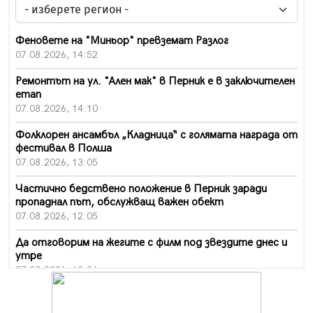
Феновете на "Миньор" превземат Разлог
07.08.2026, 14:52
Ремонтът на ул. "Ален мак" в Перник е в заключителен
етап
07.08.2026, 14:10
Фолклорен ансамбъл „Кладница“ с голямата награда от
фестивал в Полша
07.08.2026, 13:05
Частично бедствено положение в Перник заради
пропаднал път, обслужващ важен обект
07.08.2026, 12:05
Да отговорим на жегите с филм под звездите днес и
утре
07.08.2026, 10:21
Първите крачки в помощ на пенсионерите в Перник,
вече са факт